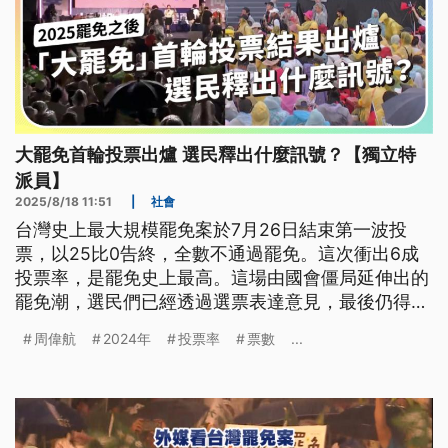
大罷免首輪投票出爐 選民釋出什麼訊號？【獨立特
派員】
2025/8/18 11:51
|
社會
台灣史上最大規模罷免案於7月26日結束第一波投
票，以25比0告終，全數不通過罷免。這次衝出6成
投票率，是罷免史上最高。這場由國會僵局延伸出的
罷免潮，選民們已經透過選票表達意見，最後仍得回
歸國會來回應。
周偉航
2024年
投票率
票數
...