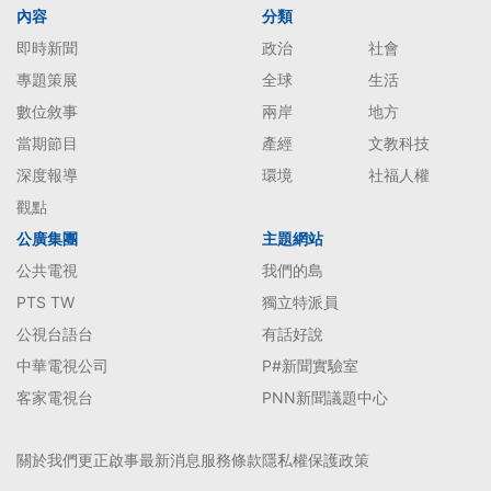
內容
分類
即時新聞
政治
社會
專題策展
全球
生活
數位敘事
兩岸
地方
當期節目
產經
文教科技
深度報導
環境
社福人權
觀點
公廣集團
主題網站
公共電視
我們的島
PTS TW
獨立特派員
公視台語台
有話好說
中華電視公司
P#新聞實驗室
客家電視台
PNN新聞議題中心
關於我們
更正啟事
最新消息
服務條款
隱私權保護政策