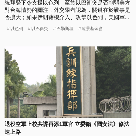
統拜登下令支援以色列。至於以巴衝突是否削弱美方
對台海情勢的關注，外交學者認為，關鍵在於戰事是
否擴大；如果伊朗藉機介入、攻擊以色列，美國軍力
勢必往中東集結，將可能影響到美國對台灣的承諾。
以色列
以巴衝突
巴勒斯坦
遠景基金會
退役空軍上校共諜再添1軍官 立委籲《國安法》修法
速上路