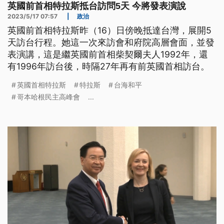
英國前首相特拉斯抵台訪問5天 今將發表演說
2023/5/17 07:57
|
政治
英國前首相特拉斯昨（16）日傍晚抵達台灣，展開5
天訪台行程。她這一次來訪會和府院高層會面，並發
表演講，這是繼英國前首相柴契爾夫人1992年，還
有1996年訪台後，時隔27年再有前英國首相訪台。
英國首相特拉斯
特拉斯
台海和平
哥本哈根民主高峰會
...