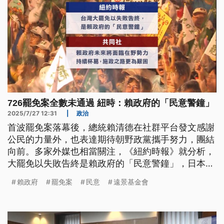
726罷免案全數未通過 紐時：賴政府的「民意警鐘」
2025/7/27 12:31
|
政治
首波罷免案落幕後，總統賴清德在社群平台發文感謝
公民的力量外，也表達期待朝野政黨攜手努力，團結
向前。多家外媒也相當關注，《紐約時報》就分析，
大罷免以失敗告終是賴政府的「民意警鐘」，日本共
同社則指出，賴政府未來將面臨在野勢力持續杯葛，
賴政府
罷免案
民意
遠景基金會
施政之路更為艱困。