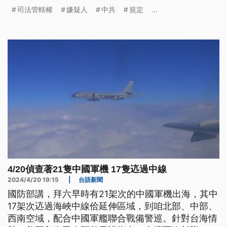
琴、國防部長顧立雄、立委柯建銘、名嘴等人，學者
司法管轄權
嫌疑人
中共
規定
...
分析，中共透過法律戰，對台施壓並殺雞儆猴，研判
中共對台政策，可能改由鷹派主導，威嚇賴政府，反
制台美深化軍事合作。
4/20偵查著21隻中國軍機 17隻迒過中線
2024/4/20 19:15
|
台語新聞
國防部講，拜六早時有21架次的中國軍機出海，其中
17架次迒過海峽中線佮延伸區域，到咱北部、中部、
西南空域，配合中國軍艦聯合戰備警巡。針對台海情