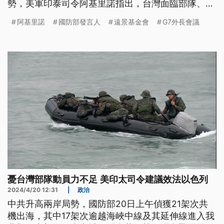
勢，美軍印泰司令阿基里諾指出，台灣面臨部隊、資
源無夠這寡問題，建議通參考以色列的動員方法。
阿基里諾
國防部發言人
遠景基金會
G7外長會議
(這則新聞標題、前言為臺語文。)
憂台灣部隊動員力不足 美印太司令建議效法以色列
2024/4/20 12:31
|
政治
中共升高兩岸局勢，國防部20日上午偵獲21架次共
機出海，其中17架次逾越海峽中線及其延伸線進入我