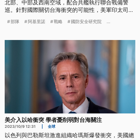
北部、中部及西南空域，配合共艦執行聯合戰備警
巡。針對國際關切台海衝突的可能性，美軍印太司令
阿基里諾出席智庫外交關係協會，指出中共徵兵無
部隊
阿基里諾
戰略
國防安全研究院
...
虞，但台灣面臨部隊、資源不足，建議參考以色列面
對恐攻時展現的動員力，一天內動員出36萬人。
美介入以哈衝突 學者憂削弱對台海關注
2023/10/9 12:31
|
全球
以色列與巴勒斯坦激進組織哈瑪斯爆發衝突，美國總