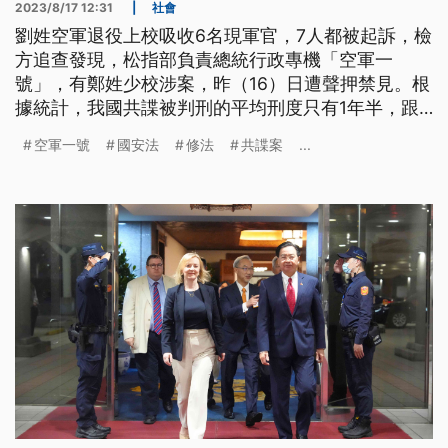
2023/8/17 12:31
|
社會
劉姓空軍退役上校吸收6名現軍官，7人都被起訴，檢
方追查發現，松指部負責總統行政專機「空軍一
號」，有鄭姓少校涉案，昨（16）日遭聲押禁見。根
據統計，我國共諜被判刑的平均刑度只有1年半，跟
歐美各國平均19年差太多，而《國安法》去
空軍一號
國安法
修法
共諜案
...
（2022）年修法通過後，超過一年還沒上路，原因
卡在「國家核心關鍵技術」尚未認定。