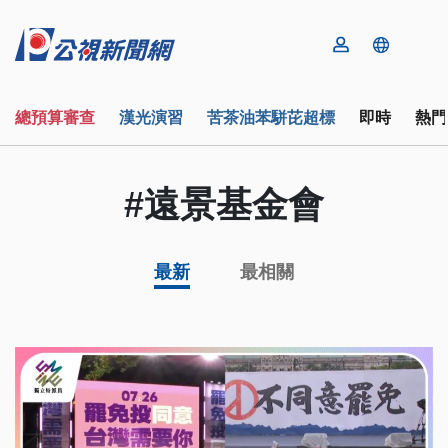
總預算審查
漢光演習
苦茶油苯駢芘超標
即時
熱門
#遠景基金會
最新
最相關