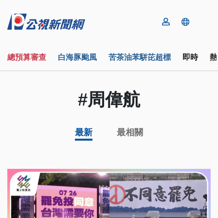
總預算審查
白海豚颱風
苦茶油苯駢芘超標
即時
熱
#周偉航
最新
最相關