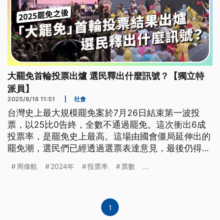
大罷免首輪投票出爐 選民釋出什麼訊號？【獨立特
派員】
2025/8/18 11:51
|
社會
台灣史上最大規模罷免案於7月26日結束第一波投
票，以25比0告終，全數不通過罷免。這次衝出6成
投票率，是罷免史上最高。這場由國會僵局延伸出的
罷免潮，選民們已經透過選票表達意見，最後仍得回
歸國會來回應。
周偉航
2024年
投票率
票數
...
1