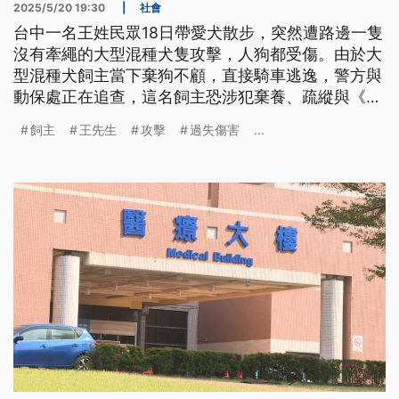
2025/5/20 19:30
|
社會
台中一名王姓民眾18日帶愛犬散步，突然遭路邊一隻
沒有牽繩的大型混種犬隻攻擊，人狗都受傷。由於大
型混種犬飼主當下棄狗不顧，直接騎車逃逸，警方與
動保處正在追查，這名飼主恐涉犯棄養、疏縱與《刑
法》過失傷害等罪，王姓民眾也決定提告。
飼主
王先生
攻擊
過失傷害
...