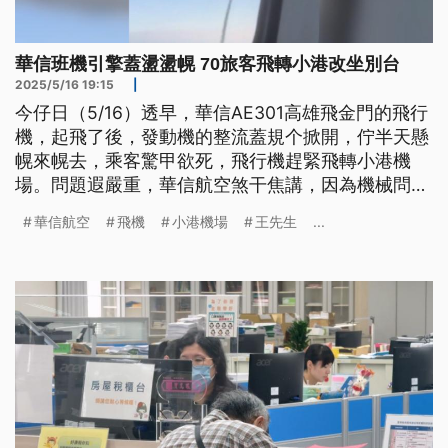
華信班機引擎蓋盪盪幌 70旅客飛轉小港改坐別台
2025/5/16 19:15
|
今仔日（5/16）透早，華信AE301高雄飛金門的飛行
機，起飛了後，發動機的整流蓋規个掀開，佇半天懸
幌來幌去，乘客驚甲欲死，飛行機趕緊飛轉小港機
場。問題遐嚴重，華信航空煞干焦講，因為機械問題
斡轉去，有安排另外一隻予乘客坐去金門。民航局初
華信航空
飛機
小港機場
王先生
...
步了解是人為問題，要求修理了後，回報民航局核准
才會當繼續飛；仝型的飛行機也愛檢查。（新聞標
題、導言為台語文）