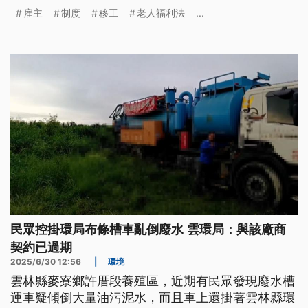
求，如要引進移工可選擇委託仲介或直聘；至於如有
雇主
制度
移工
老人福利法
...
移工涉違反《老人福利法》等依契約負照顧義務屬實
者，勞動部將依法廢止許可並限令移工出國。
民眾控掛環局布條槽車亂倒廢水 雲環局：與該廠商
契約已過期
2025/6/30 12:56
|
環境
雲林縣麥寮鄉許厝段養殖區，近期有民眾發現廢水槽
運車疑傾倒大量油污泥水，而且車上還掛著雲林縣環