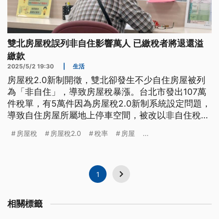
雙北房屋稅誤列非自住影響萬人 已繳稅者將退還溢
繳款
2025/5/2 19:30
|
生活
房屋稅2.0新制開徵，雙北卻發生不少自住房屋被列
為「非自住」，導致房屋稅暴漲。台北市發出107萬
件稅單，有5萬件因為房屋稅2.0新制系統設定問題，
導致自住房屋所屬地上停車空間，被改以非自住稅率
計算。新北市則因新舊制系統轉換，沒勾稽完整，約
房屋稅
房屋稅2.0
稅率
房屋
...
1000件得重寄。目前雙北都將盡速重印稅單，民眾
若已繳納，稅捐處會主動退還溢繳稅款。
1
相關標籤