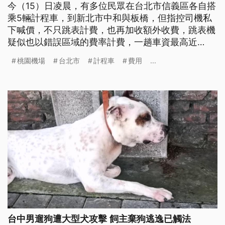
今（15）日凌晨，有多位民眾在台北市信義區各自搭
乘5輛計程車，到新北市中和與板橋，但指控司機私
下喊價，不只跳表計費，也再加收額外收費，跳表機
疑似也以錯誤區域的費率計費，一趟車資最高近
1200元。台北市公運處說明，從私下議價、加收費
桃園機場
台北市
計程車
費用
...
用，到未依正確區域費率計算，都是違規行為，可開
罰，也提醒民眾，可依搭乘的起跳價，作為判斷計程
車是否有錯誤計費的依據之一。
台中男遛狗遭大型犬攻擊 飼主棄狗逃逸已觸法