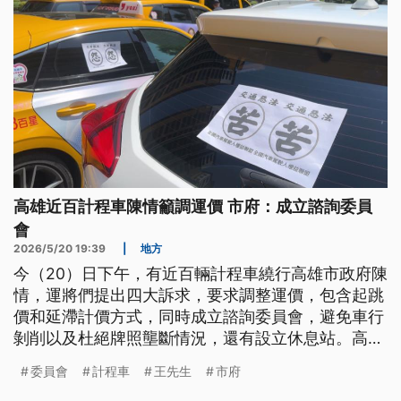
高雄近百計程車陳情籲調運價 市府：成立諮詢委員
會
2026/5/20 19:39
|
地方
今（20）日下午，有近百輛計程車繞行高雄市政府陳
情，運將們提出四大訴求，要求調整運價，包含起跳
價和延滯計價方式，同時成立諮詢委員會，避免車行
剝削以及杜絕牌照壟斷情況，還有設立休息站。高雄
市長陳其邁承諾，一個月內成立諮詢委員會，清查運
委員會
計程車
王先生
市府
將與車行間涉及不公平承攬問題。