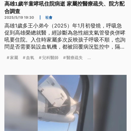
高雄1歲半童哮吼住院病逝 家屬控醫療疏失、院方配
合調查
2025/5/19 19:30
|
社會
高雄1歲多王小弟今（2025）年1月初發燒，呼吸急
促到高雄榮總就醫，經診斷為急性細支氣管發炎併哮
吼要住院。入住時家屬多次反映孩子呼吸不順，也詢
問是否需要裝設血氧機，都被回覆病況監控中，隔天
一早孩子突然昏迷，住加護病房2個月宣告不治。家
家屬
血氧
兒科醫師
醫療疏失
...
屬質疑團隊治療過程有疏失，加上3次病情說明會、1
次協調會都沒得到真相，決定提告。院方回應，團隊
依醫療常規進行檢查與治療，病情急轉直下難以預
期，同理家屬哀慟，也尊重對方提告。