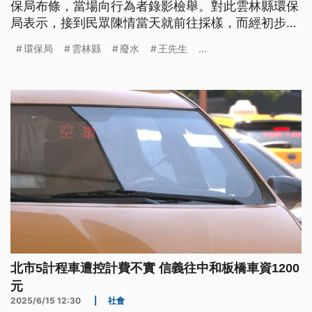
保局布條，當場向行為者錄影檢舉。對此雲林縣環保
局表示，接到民眾陳情當天就前往採樣，而經初步了
解此廠商與縣府契約已滿1個多月，將等待化驗結果
環保局
雲林縣
廢水
王先生
...
出爐依任意倒廢水等規定依法究辦。
北市5計程車遭控計費不實 信義往中和板橋車資1200
元
2025/6/15 12:30
|
社會