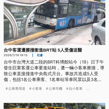
台中客運遭擦撞衝進BRT站 5人受傷送醫
2026/7/19 19:13
|
社會
台中市台灣大道二段的BRT科博館站今（19）日下午
發生巨業客運公車要進站時，遭一輛小客車擦撞，導
致公車直接撞進中央島式月台。事故共造成5人受
傷，包括1名公車乘客、1名車站等車民眾以及3名受
波及的小客車乘客和駕駛，警消獲報後緊急前往救
公車專用道
小客車
公車司機
自小客車
...
援。