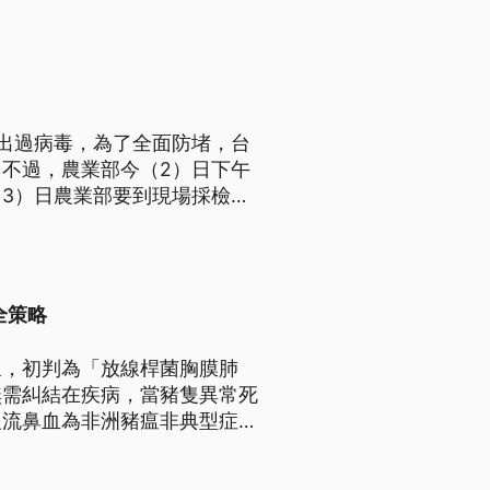
出過病毒，為了全面防堵，台
不過，農業部今（2）日下午
3）日農業部要到現場採檢，
續可能造成檢驗結果誤判。台中
例場清消，市府將祭出嚴格處
全策略
象，初判為「放線桿菌胸膜肺
無需糾結在疾病，當豬隻異常死
隻流鼻血為非洲豬瘟非典型症