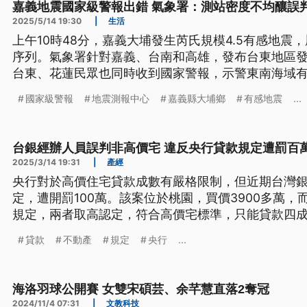
嘉義地震國家級警報出錯 氣象署：測站密度不均釀誤
2025/5/14 19:30
|
生活
上午10時48分，嘉義大埔發生芮氏規模4.5有感地震
序列。氣象署針對嘉義、台南和高雄，發布台東地區
台東、花蓮民眾也同時收到國家警報，示警東南海域
頭霧水，因為事後發現當地震度只有1級。地震中心解
國家級警報
地震測報中心
嘉義縣大埔鄉
有感地震
...
平均造成誤判，想要徹底改善，還是得讓測站加密。
台銀經辦人員誤判非高價宅 違反央行貸款規定遭罰百
2025/3/14 19:31
|
產經
央行對於高價住宅貸款成數有嚴格限制，但近期台灣
定，遭開罰100萬。該案位於桃園，買價3900多萬，
規定，兩者取高認定，符合高價宅標準，只能貸款四
宅，貸款成數超過規定。台銀表示，多出貸款已收回
貸款
不動產
規定
央行
...
海洛羽球公開賽 女雙宋碩芸、余芊慧直落2奪冠
2024/11/4 07:31
|
文教科技