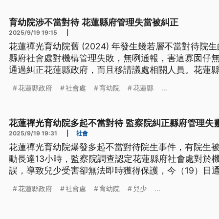
育幼院涉不當對待 花蓮縣府管理失當被糾正
2025/9/19 19:15
|
花蓮禪光育幼院舊 (2024) 年發生幾若層不當對待
縣府社會處對機構管理失敗，無咧通報，害這寡囡仔無法度
通過糾正花蓮縣政府，而且移請議處相關人員。花蓮縣
月已經受停業處份 ，以後會加強監督佮管理。（新聞
花蓮縣政府
社會處
育幼院
花蓮縣
...
花蓮禪光育幼院多起不當對待 監察院糾正縣府管理失
2025/9/19 19:31
|
社會
花蓮禪光育幼院爆發多起不當對待院生事件，有院生
動長達13小時，監察院調查認定花蓮縣府社會處對於
誤，導致兒少受害卻無法即時獲得保護，今（19）日
花蓮縣政府
社會處
育幼院
兒少
...