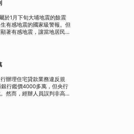
判
，屬於1月下旬大埔地震的餘震
發生有感地震的國家級警報。但
有顯著有感地震，讓當地居民一
釋，是因為東西部測站密度不
萬
銀行辦理住宅貸款業務違反規
而銀行鑑價4000多萬，但央行
成。然而，經辦人員誤判非高價
，將加強相關作業流程管控。