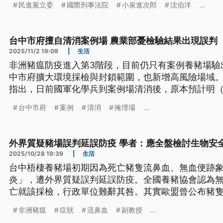
民進黨立委
國際刑事法院
小泉進次郎
沈伯洋
...
擊。
台中市府擅自清消案例場 農業部憂檢驗結果出現誤判
2025/11/2 19:09
|
生活
非洲豬瘟防疫進入第3階段，目前仍只有案例養豬場驗
中市府擴大環境採檢與封鎖範圍，也新增高風險場域。
指出，日前國軍化學兵到案例場清消後，原本預計明（
但台中市府卻未告知，今日又擅自前往清消，擔心後
台中市府
案例
清消
掩埋場
...
市政府回應，因為動保處人員誤解指令，逕自進入案
分，不允許發生任何擾亂防疫行為。
外界質疑豬場誤判延誤防疫 學者：應全盤檢討生物安
2025/10/28 19:39
|
生活
台中梧棲養豬場初期因為死亡豬隻流鼻血、無血便跡
炎」，遭外界質疑誤判延誤防疫。全國養豬協會認為
亡就該採檢，行政單位難辭其咎。其實歐盟曾公布豬
狀，學者認為台灣的生物安全策略可藉此全盤檢討。
非洲豬瘟
症狀
流鼻血
副教授
...