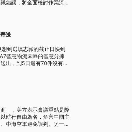
辨識錯誤，將全面檢討作業流
。
誤寄送
沒想到選填志願的截止日快到
A7智慧物流園區的智慧分揀
送出，到5日還有70件沒有聯
磋商」，美方表示會議重點是降
對以航行自由為名，危害中國主
美、中海空軍避免誤判。另一方
，一連兩週要在渤海進行實彈射