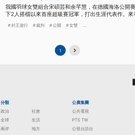
我國羽球女雙組合宋碩芸和余芊慧，在德國海洛公開
下2人搭檔以來首座超級賽冠軍，打出生涯代表作。來
封王遊行
裁判
公開
女雙
...
1
分類
公廣集團
政治
社會
公共電視
全球
生活
PTS TW
兩岸
地方
公視台語台