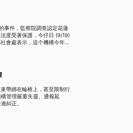
院生的事件，監察院調查認定花蓮
受著保護，今仔日 (9/19)
社會處表示，這个機構今年8
標題、導言為台語文）
靈
被束帶綁在輪椅上，甚至限制行
機構管理嚴重失靈、通報延
通過糾正。