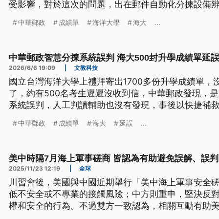
受影響，對於這次的問題，出在郵件自動化分揀設備
程，必要時也會改採人工分揀，避免類似事件再發生
中華郵政
成績單
海洋大學
海大
...
中華郵政智慧分揀系統誤判 海大500封升學成績單延
2026/6/6 19:09
|
文教科技
國立台灣海洋大學上禮拜寄出1700多份升學成績單，
了，約有500名考生遲遲沒收到信，中華郵政發現，是
系統誤判，人工判讀輔助也沒有發現，事後以快捷補救
繫上收件人。
中華郵政
成績單
海大
延誤
...
美中時隔7月海上軍事磋商 皆認為有助避免誤解、誤判
2025/11/23 12:19
|
全球
川習會後，美國與中國近期舉行「美中海上軍事安全
低不安全或不專業的接觸風險；中方則重申，堅決反
權和安全的行為。不過雙方一致認為，相關互動有助
面中日關係緊繃，中方再宣布，11月23日到12月7日