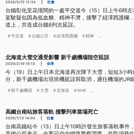
2026/5/15 12:34
|
社會
台鐵彰化至花壇間的一處平交道今（15）日上午6時左
駕駛疑似因為低血糖、精神不濟，撞擊了紐澤西護欄
道上，共造成台鐵8列次延誤。
平交道
台鐵公司
紐澤西護欄
精神
...
北海道大雪交通受影響 新千歲機場陸空延誤
2026/2/19 19:13
|
全球
今（19）日上午日本北海道再次降下大雪，短短3小時
分，新千歲機場出現班機延誤與取消，通往機場的JR
新千歲機場
大雪
北海道
NHK
...
高鐵台南站旅客落軌 撞擊列車當場死亡
2026/1/13 14:04
|
社會
台南高鐵站今（13）日上午10時許發生旅客落軌事件
高鐵公司表示，全案已交由鐵路警察調查，並取消發生事