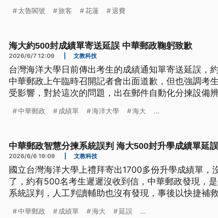
太魯閣號
旅客
花蓮
退費
海大約500封成績單寄送延誤 中華郵政鞠躬致歉
2026/6/7 12:09
|
文教科技
台灣海洋大學日前傳出考生的成績通知單寄送延誤，約
中華郵政上午臨時召開記者會出面道歉，但也強調考
受影響，對於這次的問題，出在郵件自動化分揀設備
程，必要時也會改採人工分揀，避免類似事件再發生
中華郵政
成績單
海洋大學
海大
...
中華郵政智慧分揀系統誤判 海大500封升學成績單延
2026/6/6 19:09
|
文教科技
國立台灣海洋大學上禮拜寄出1700多份升學成績單，
了，約有500名考生遲遲沒收到信，中華郵政發現，是
系統誤判，人工判讀輔助也沒有發現，事後以快捷補救
繫上收件人。
中華郵政
成績單
海大
延誤
...