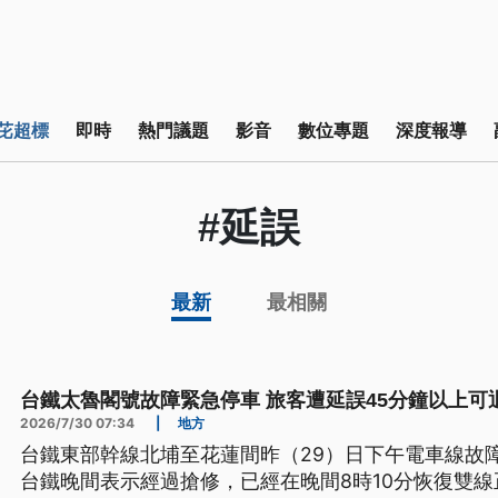
芘超標
即時
熱門議題
影音
數位專題
深度報導
#延誤
最新
最相關
台鐵太魯閣號故障緊急停車 旅客遭延誤45分鐘以上可
2026/7/30 07:34
|
地方
台鐵東部幹線北埔至花蓮間昨（29）日下午電車線故
台鐵晚間表示經過搶修，已經在晚間8時10分恢復雙線