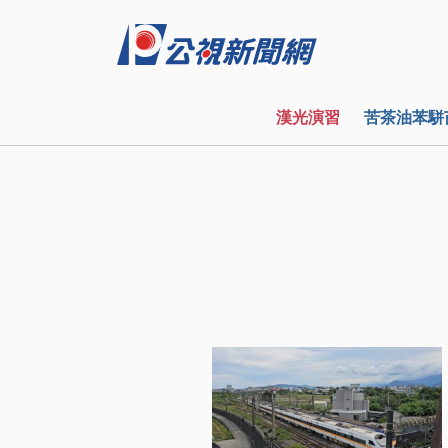
漢光演習
苦茶油苯駢