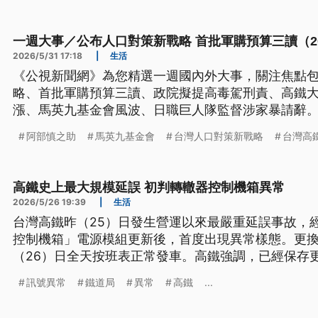
一週大事／公布人口對策新戰略 首批軍購預算三讀（2026.5
2026/5/31 17:18
|
生活
《公視新聞網》為您精選一週國內外大事，關注焦點
略、首批軍購預算三讀、政院擬提高毒駕刑責、高鐵
漲、馬英九基金會風波、日職巨人隊監督涉家暴請辭
阿部慎之助
馬英九基金會
台灣人口對策新戰略
台灣高
高鐵史上最大規模延誤 初判轉轍器控制機箱異常
2026/5/26 19:39
|
生活
台灣高鐵昨（25）日發生營運以來最嚴重延誤事故，
控制機箱」電源模組更新後，首度出現異常樣態。更
（26）日全天按班表正常發車。高鐵強調，已經保存
原廠以及第三方共同釐清原因。而立法院交通委員會
訊號異常
鐵道局
異常
高鐵
...
到立法院，對這次延誤進行專案報告。