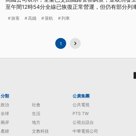
至午間12時54分全線已恢復正常營運，但仍有部分列
達30分鐘以上旅客，將可退還10％票價。
旅客
高鐵
落軌
列車
1
分類
公廣集團
政治
社會
公共電視
全球
生活
PTS TW
兩岸
地方
公視台語台
產經
文教科技
中華電視公司