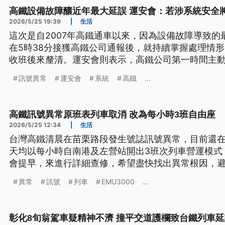
高鐵設備故障釀近年最大延誤 運安會：若涉系統安全
2026/5/25 19:39
|
生活
這次是自2007年高鐵通車以來，因為設備故障導致
在5時38分接獲高鐵公司通報後，就持續掌握處理情
收班後來釐清。運安會則表示，高鐵公司第一時間主
案調查。
訊號異常
運安會
系統
高鐵
...
高鐵訊號異常原班表列車取消 改為每小時3班自由座
2026/5/25 12:34
|
生活
台灣高鐵清晨在苗栗路段發生號誌訊號異常，目前還
天均以每小時自南港及左營站開出3班次列車營運模式
會提早，來進行詳細查修，希望盡快找出異常根因，
適逢週一，一早大批趕著上班的民眾因此上班遲到，
異常
訊號
列車
EMU3000
...
無法準時抵達立法院，委員會也因此延後開會。
彰化8旬翁駕車疑精神不濟 撞平交道護欄致台鐵列車延