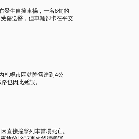
右發生自撞車禍，一名8旬的
，受傷送醫，但車輛卻卡在平交
內札幌市區就降雪達到4公
鐵路也因此延誤。
，因直接撞擊列車當場死亡。
故的1307車次後續營運，