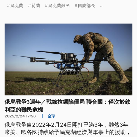
自到場，強調戰後援助不會停止。
烏克蘭
荷蘭
烏克蘭難民
國防部長
...
俄烏戰爭3週年／戰線拉鋸陷僵局 聯合國：僅次於敘
利亞的難民危機
2025/2/24 17:56
|
全球
俄烏戰爭自2022年2月24日開打已滿3年，雖然3年
來美、歐各國持續給予烏克蘭經濟與軍事上的援助，