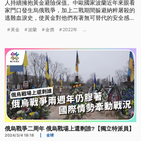
人持續擁抱黃金避險保值。中歐國家波蘭近年來眼看
家門口發生烏俄戰爭，加上二戰期間躲避納粹屠殺的
逃難血淚史，使黃金對他們有著無可替代的安全感，
購買熱潮持久不退。
黃金
波蘭
金價
2022年
...
俄烏戰爭二周年 俄烏戰場上還剩誰?【獨立特派員】
2024/3/4 18:18
|
全球