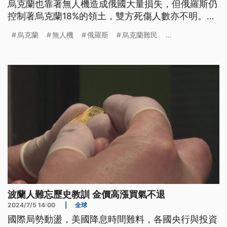
烏克蘭也靠著無人機造成俄國大量損失，但俄羅斯仍
控制著烏克蘭18%的領土，雙方死傷人數亦不明。據
聯合國估計，這場戰爭造成近700萬人逃離家園，是
烏克蘭
無人機
俄羅斯
烏克蘭難民
...
全球僅次於敘利亞的難民危機，也將持續衝擊全球經
貿。
波蘭人難忘歷史教訓 金價高漲買氣不退
2024/7/5 14:00
|
全球
國際局勢動盪，美國降息時間難料，各國央行與投資