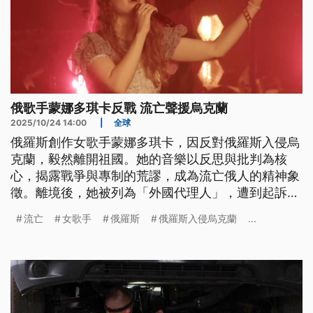
俄歌手蒙娜多琪卡反戰 流亡聲援烏克蘭
2025/10/24 14:00
|
全球
俄羅斯創作女歌手蒙娜多琪卡，因反對俄羅斯入侵烏
克蘭，毅然離開祖國。她的音樂以反思與批判為核
心，揭露戰爭與專制的荒謬，成為流亡俄人的精神象
徵。離境後，她被列為「外國代理人」，遭到起訴與
通緝，但她仍然持續巡演，用歌聲繼續聲援烏克蘭難
流亡
女歌手
俄羅斯
俄羅斯入侵烏克蘭
...
民與反戰團體。