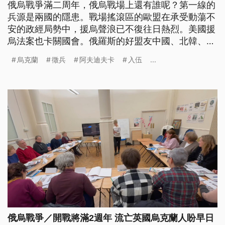
俄烏戰爭滿二周年，俄烏戰場上還有誰呢？第一線的
兵源是兩國的隱患。戰場搖滾區的歐盟在承受動蕩不
安的政經局勢中，援烏聲浪已不復往日熱烈。美國援
烏法案也卡關國會。俄羅斯的好盟友中國、北韓、伊
朗等已形成不可小覷的集團，讓俄烏戰爭不在只是兩
烏克蘭
徵兵
阿夫迪夫卡
入伍
...
國的戰爭。
俄烏戰爭／開戰將滿2週年 流亡英國烏克蘭人盼早日