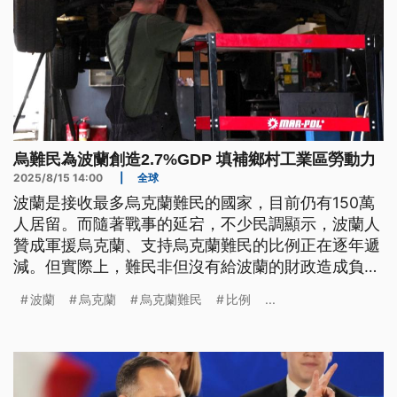
烏難民為波蘭創造2.7%GDP 填補鄉村工業區勞動力
2025/8/15 14:00
|
全球
波蘭是接收最多烏克蘭難民的國家，目前仍有150萬
人居留。而隨著戰事的延宕，不少民調顯示，波蘭人
贊成軍援烏克蘭、支持烏克蘭難民的比例正在逐年遞
減。但實際上，難民非但沒有給波蘭的財政造成負
擔，反倒還為經濟注入正能量，光是去年就創造出
波蘭
烏克蘭
烏克蘭難民
比例
...
2.7%的國內生產毛額。