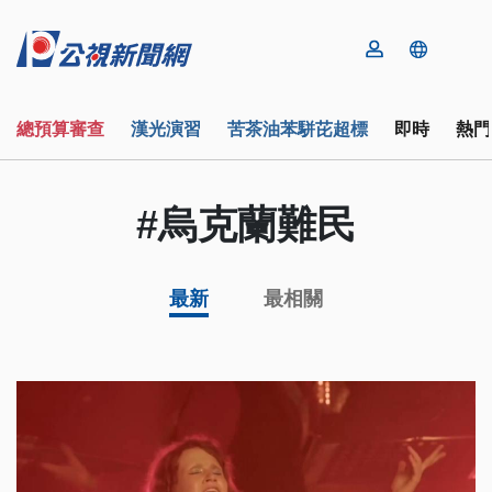
總預算審查
漢光演習
苦茶油苯駢芘超標
即時
熱門
#烏克蘭難民
最新
最相關