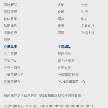
即時新聞
政治
社會
專題策展
全球
生活
數位敘事
兩岸
地方
當期節目
產經
文教科技
深度報導
環境
社福人權
觀點
公廣集團
主題網站
公共電視
我們的島
PTS TW
獨立特派員
公視台語台
有話好說
中華電視公司
P#新聞實驗室
客家電視台
PNN新聞議題中心
關於我們
更正啟事
最新消息
服務條款
隱私權保護政策
Copyright © 2020 Public Television Service Foundation. All Rights