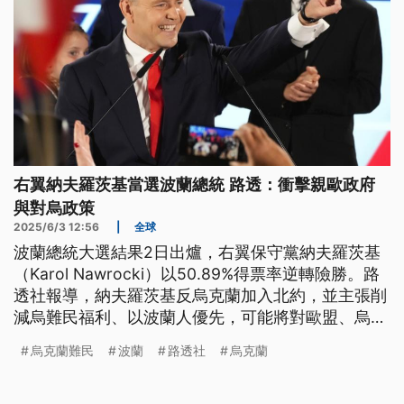
右翼納夫羅茨基當選波蘭總統 路透：衝擊親歐政府
與對烏政策
2025/6/3 12:56
|
全球
波蘭總統大選結果2日出爐，右翼保守黨納夫羅茨基
（Karol Nawrocki）以50.89%得票率逆轉險勝。路
透社報導，納夫羅茨基反烏克蘭加入北約，並主張削
減烏難民福利、以波蘭人優先，可能將對歐盟、烏克
蘭關係帶來挑戰。
烏克蘭難民
波蘭
路透社
烏克蘭