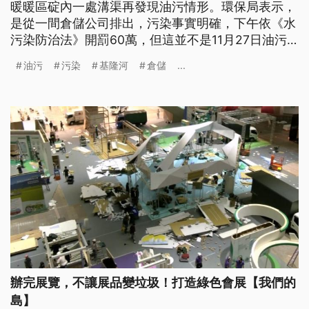
暖暖區碇內一處溝渠再發現油污情形。環保局表示，
是從一間倉儲公司排出，污染事實明確，下午依《水
污染防治法》開罰60萬，但這並不是11月27日油污
事件元兇。台水則表示，已全面停止取用基隆河原
油污
污染
基隆河
倉儲
...
水，目前仰賴西勢水庫供水的暖暖區及仁愛區高地，
現階段尚可維持約10天供水。
辦完展覽，不讓展品變垃圾！打造綠色會展【我們的
島】