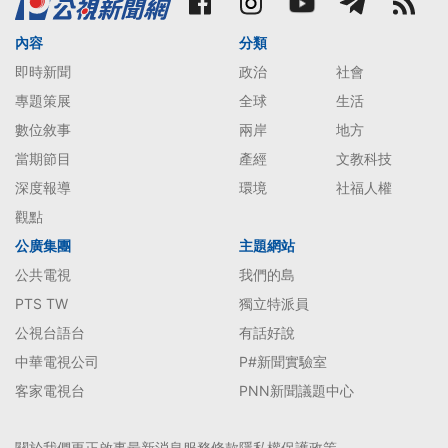
內容
分類
即時新聞
政治
社會
專題策展
全球
生活
數位敘事
兩岸
地方
當期節目
產經
文教科技
深度報導
環境
社福人權
觀點
公廣集團
主題網站
公共電視
我們的島
PTS TW
獨立特派員
公視台語台
有話好說
中華電視公司
P#新聞實驗室
客家電視台
PNN新聞議題中心
關於我們
更正啟事
最新消息
服務條款
隱私權保護政策