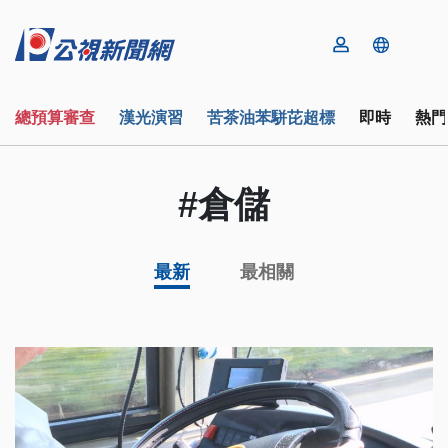
總預算審查
漢光演習
苦茶油苯駢芘超標
即時
熱門
#倉儲
最新
最相關