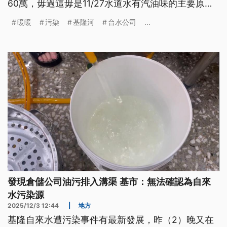
60萬，毋過這毋是11/27水道水有汽油味的主要原
因。台水表示，已經無接基隆河的水，目前暖暖佮仁
暖暖
污染
基隆河
台水公司
...
愛區是食西勢水庫的水，猶會當擋10工。 （新聞標
題、導言為台語文）
發現倉儲公司油污排入溝渠 基市：無法確認為自來
水污染源
2025/12/3 12:44
|
地方
基隆自來水遭污染事件有最新發展，昨（2）晚又在