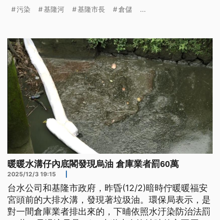
也公布，新增動用災害預備金，補助受影響7萬1000
污染
基隆河
基隆市長
倉儲
...
多戶市民，更換淨水器濾心，每戶補助新台幣1000
元。
暖暖水溝仔內底閣發現烏油 倉庫業者罰60萬
2025/12/3 19:15
|
台水公司和基隆市政府，昨昏(12/2)暗時佇暖暖福安
宮頭前的大排水溝，發現著垃圾油。環保局表示，是
對一間倉庫業者排出來的，下晡依照水汙染防治法罰