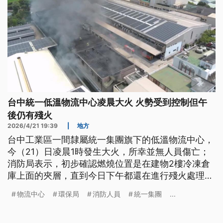
台中統一低溫物流中心凌晨大火 火勢受到控制但午
後仍有殘火
2026/4/21 19:39
|
地方
台中工業區一間隸屬統一集團旗下的低溫物流中心，
今（21）日凌晨1時發生大火，所幸並無人員傷亡；
消防局表示，初步確認燃燒位置是在建物2樓冷凍倉
庫上面的夾層，直到今日下午都還在進行殘火處理，
確實起火原因還要進一步調查，環保局也到場進行空
物流中心
環保局
消防人員
統一集團
...
污監測。