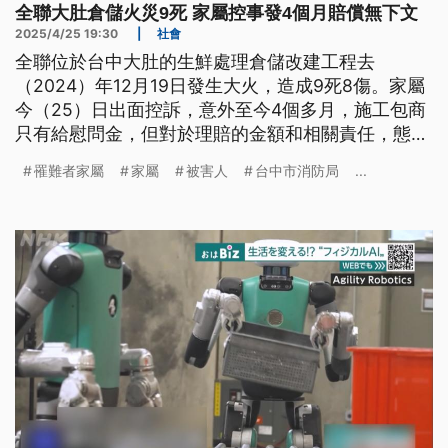
全聯大肚倉儲火災9死 家屬控事發4個月賠償無下文
2025/4/25 19:30
|
社會
全聯位於台中大肚的生鮮處理倉儲改建工程去
（2024）年12月19日發生大火，造成9死8傷。家屬
今（25）日出面控訴，意外至今4個多月，施工包商
只有給慰問金，但對於理賠的金額和相關責任，態度
消極相當消極，讓他們求助無門。市府表示，此案進
罹難者家屬
家屬
被害人
台中市消防局
...
入司法偵查，也已啟動職災補助與家屬協調機制。