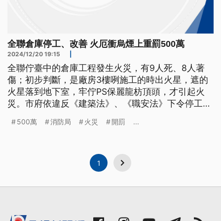
全聯倉庫停工、改善 火厄衝烏煙上重罰500萬
2024/12/20 19:15
|
全聯佇臺中的倉庫工程發生火災，有9人死、8人著
傷；初步判斷，是廠房3樓咧施工的時出火星，遮的
火星落到地下室，牢佇PS保麗龍枋頂頭，才引起火
災。市府依違反《建築法》、《職安法》下令停工佮
開罰；另外，火場衝出來的厚煙，有真濟幼粒仔，上
500萬
消防局
火災
開罰
...
重也會罰500萬。（新聞標題、導言為臺語文）
1