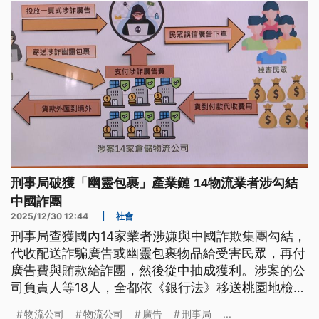
刑事局破獲「幽靈包裹」產業鏈 14物流業者涉勾結
中國詐團
2025/12/30 12:44
|
社會
刑事局查獲國內14家業者涉嫌與中國詐欺集團勾結，
代收配送詐騙廣告或幽靈包裹物品給受害民眾，再付
廣告費與賄款給詐團，然後從中抽成獲利。涉案的公
司負責人等18人，全都依《銀行法》移送桃園地檢署
偵辦。
物流公司
物流公司
廣告
刑事局
...