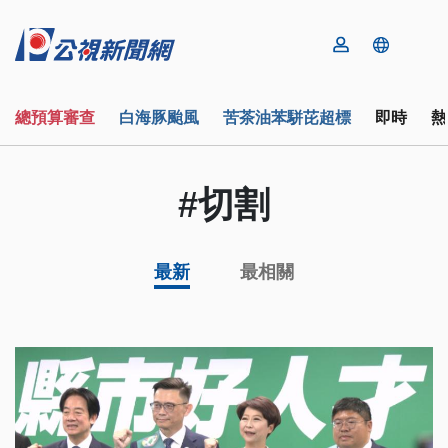
總預算審查
白海豚颱風
苦茶油苯駢芘超標
即時
熱
#切割
最新
最相關