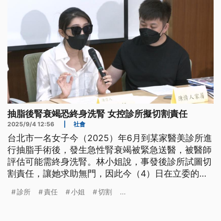
抽脂後腎衰竭恐終身洗腎 女控診所擬切割責任
2025/9/4 12:56
|
社會
台北市一名女子今（2025）年6月到某家醫美診所進
行抽脂手術後，發生急性腎衰竭被緊急送醫，被醫師
評估可能需終身洗腎。林小姐說，事發後診所試圖切
割責任，讓她求助無門，因此今（4）日在立委的陪
同下召開記者會，呼籲衛福部必須徹底整頓醫美亂
診所
責任
小姐
切割
...
象。