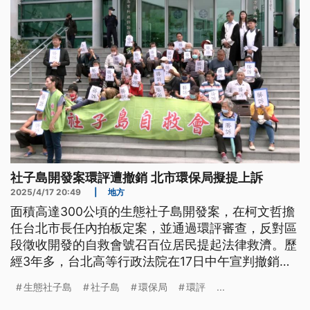
社子島開發案環評遭撤銷 北市環保局擬提上訴
2025/4/17 20:49
|
地方
面積高達300公頃的生態社子島開發案，在柯文哲擔
任台北市長任內拍板定案，並通過環評審查，反對區
段徵收開發的自救會號召百位居民提起法律救濟。歷
經3年多，台北高等行政法院在17日中午宣判撤銷環
評，自救會感謝司法還他們公平正義，環保局則表示
生態社子島
社子島
環保局
環評
...
會提起上訴。