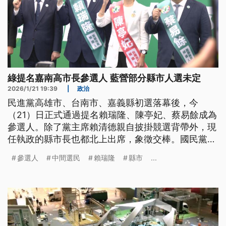
綠提名嘉南高市長參選人 藍營部分縣市人選未定
2026/1/21 19:39
|
政治
民進黨高雄市、台南市、嘉義縣初選落幕後，今
（21）日正式通過提名賴瑞隆、陳亭妃、蔡易餘成為
參選人。除了黨主席賴清德親自披掛競選背帶外，現
任執政的縣市長也都北上出席，象徵交棒。國民黨提
名進度相對緩慢，而且在部分縣市人選出現僵持不下
參選人
中間選民
賴瑞隆
縣市
...
的紛爭，黨主席鄭麗文特別強調，提名會按照制度
走，不會因為個人需求而改變，並喊話黨內團結。