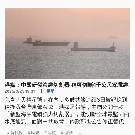
港媒：中國研發海纜切割器 稱可切斷4千公尺深電纜
2025/3/23 19:31
|
兩岸
包含「天權星號」在內，多艘共艦連續3日被記錄到
侵擾我台灣東部海域，港媒還報導，中國公開一款
「新型海底電纜強力切割器」，能切斷全球最堅固的
水底通訊。面對中共威脅，內政部也公告修正替代役
的相關召集規定，包含演訓召集對象不再只限退役後
替代役
民防
海纜
切割
...