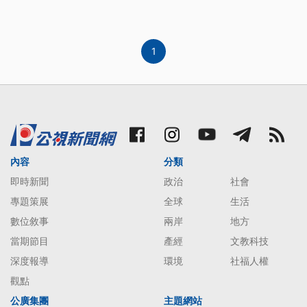
8年內的役男，也刪除勤務召集1年只能60日的總日
數限制。
1
內容
分類
即時新聞
政治
社會
專題策展
全球
生活
數位敘事
兩岸
地方
當期節目
產經
文教科技
深度報導
環境
社福人權
觀點
公廣集團
主題網站