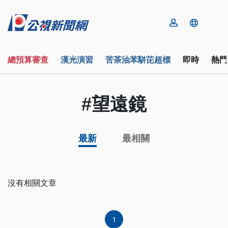
總預算審查
漢光演習
苦茶油苯駢芘超標
即時
熱門
#望遠鏡
最新
最相關
沒有相關文章
1