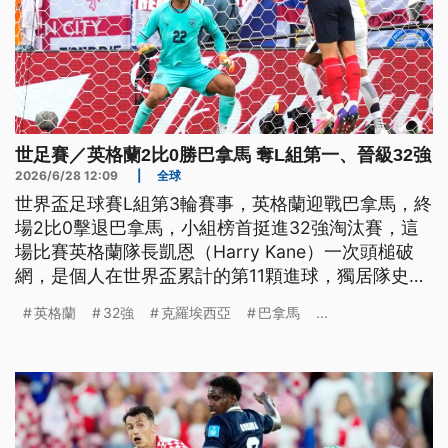
世足賽／英格蘭2比0勝巴拿馬 奪L組第一、晉級32強
2026/6/28 12:09
|
全球
世界盃足球賽L組第3輪賽事，英格蘭迎戰巴拿馬，終
場2比0擊退巴拿馬，小組榜首挺進32強淘汰賽，這
場比賽英格蘭隊長凱恩（Harry Kane）一次頭槌破
網，是個人在世界盃累計的第11顆進球，獨居隊史進
球王。另一場克羅埃西亞，2比1擊敗迦納，而兩隊同
英格蘭
32強
克羅埃西亞
巴拿馬
...
樣都搭上淘汰賽列車。