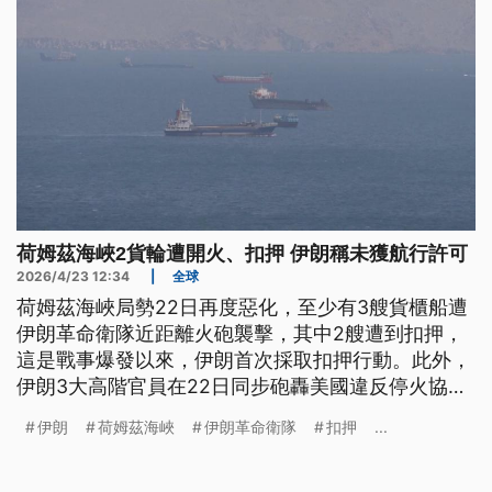
荷姆茲海峽2貨輪遭開火、扣押 伊朗稱未獲航行許可
2026/4/23 12:34
|
全球
荷姆茲海峽局勢22日再度惡化，至少有3艘貨櫃船遭
伊朗革命衛隊近距離火砲襲擊，其中2艘遭到扣押，
這是戰事爆發以來，伊朗首次採取扣押行動。此外，
伊朗3大高階官員在22日同步砲轟美國違反停火協議
並持續封鎖伊朗港口，更宣稱伊朗從未請求停火。白
伊朗
荷姆茲海峽
伊朗革命衛隊
扣押
...
宮方面也強勢回應，儘管總統川普（Donald
Trump）宣布延長停火，但在伊朗高層給出統一回應
前，美國的海軍封鎖與經濟施壓行動將持續不變。