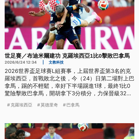
世足賽／布迪米爾建功 克羅埃西亞1比0擊敗巴拿馬
2026/6/24 12:34
|
文教科技
2026世界盃足球賽L組賽事，上屆世界盃第3名的克
羅埃西亞，首戰敗北之後，今（24）日第二場對上巴
拿馬，踢的不輕鬆，幸好下半場踢進1球，最終1比0
驚險擊敗巴拿馬，開胡拿下3分積分，力保晉級32強
一線生機，巴拿馬確定淘汰。
克羅埃西亞
莫德里奇
巴拿馬