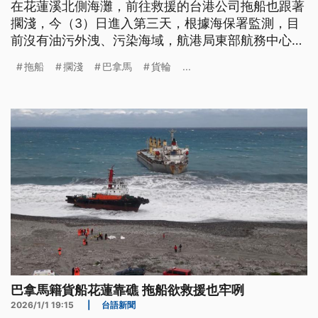
在花蓮溪北側海灘，前往救援的台港公司拖船也跟著
擱淺，今（3）日進入第三天，根據海保署監測，目
前沒有油污外洩、污染海域，航港局東部航務中心表
示，已經協調拖船盡快拖救。
拖船
擱淺
巴拿馬
貨輪
...
巴拿馬籍貨船花蓮靠礁 拖船欲救援也牢咧
2026/1/1 19:15
|
台語新聞