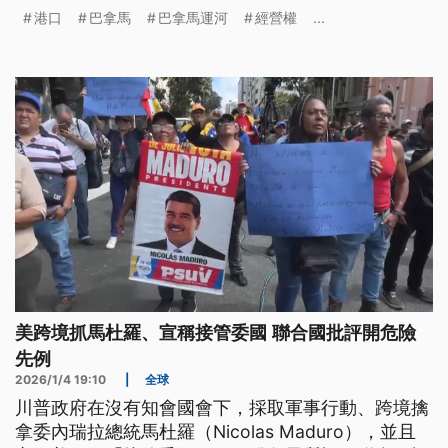
河，美聯社報導分析，該港口之爭也是美中角力的一
港口
巴拿馬
巴拿馬運河
經營權
...
部分。
美跨境抓馬杜羅、宣稱接管委國 聯合國批評開危險
先例
2026/1/4 19:10
|
全球
川普政府在沒有知會國會下，採取軍事行動、跨境擒
拿委內瑞拉總統馬杜羅（Nicolas Maduro），並且