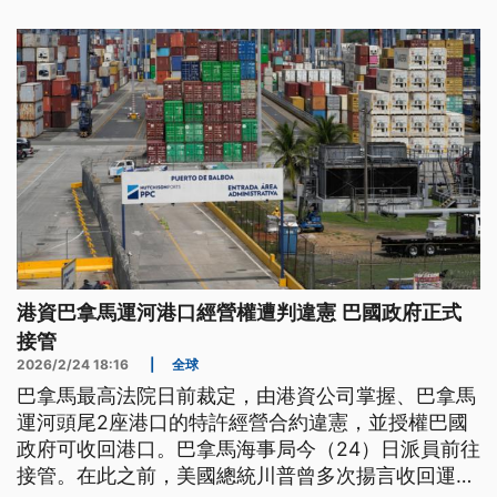
戰。
港資巴拿馬運河港口經營權遭判違憲 巴國政府正式
接管
2026/2/24 18:16
|
全球
巴拿馬最高法院日前裁定，由港資公司掌握、巴拿馬
運河頭尾2座港口的特許經營合約違憲，並授權巴國
政府可收回港口。巴拿馬海事局今（24）日派員前往
接管。在此之前，美國總統川普曾多次揚言收回運