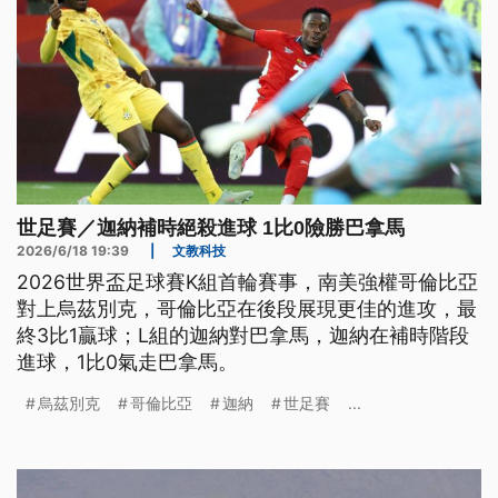
世足賽／迦納補時絕殺進球 1比0險勝巴拿馬
2026/6/18 19:39
|
文教科技
2026世界盃足球賽K組首輪賽事，南美強權哥倫比亞
對上烏茲別克，哥倫比亞在後段展現更佳的進攻，最
終3比1贏球；L組的迦納對巴拿馬，迦納在補時階段
進球，1比0氣走巴拿馬。
烏茲別克
哥倫比亞
迦納
世足賽
...