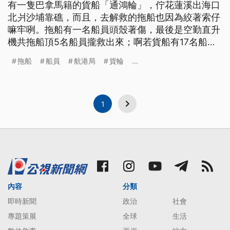
有一隻巴拿馬籍的貨船「通鴻輪」，佇花蓮溪出海口
北爿沙埔靠礁，而且，去解救的拖船也因為絞著索仔
嘛牢咧。拖船有一名船員頭殼著傷，最後是空勤直升
機共拖船頂5名船員攏救出來；啊若貨船有17名船
員，目前無隨發生的危險性，航港局按算今日 (1/1)
拖船
船員
航港局
貨輪
...
暗時，協調大型拖船去解救。（新聞標題、導言為台
語文）
1
內容
分類
即時新聞
政治
社會
專題策展
全球
生活