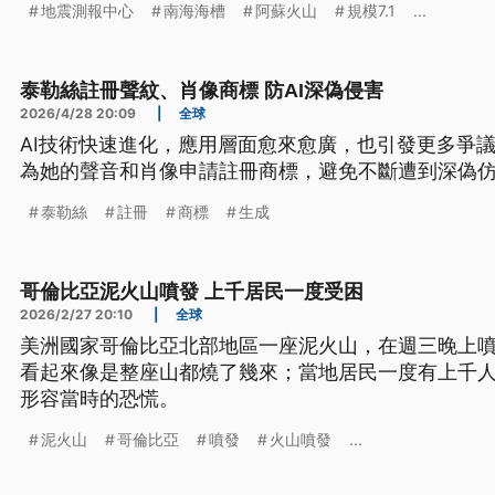
地震測報中心
南海海槽
阿蘇火山
規模7.1
...
泰勒絲註冊聲紋、肖像商標 防AI深偽侵害
2026/4/28 20:09
|
全球
AI技術快速進化，應用層面愈來愈廣，也引發更多爭
為她的聲音和肖像申請註冊商標，避免不斷遭到深偽
泰勒絲
註冊
商標
生成
哥倫比亞泥火山噴發 上千居民一度受困
2026/2/27 20:10
|
全球
美洲國家哥倫比亞北部地區一座泥火山，在週三晚上
看起來像是整座山都燒了幾來；當地居民一度有上千
形容當時的恐慌。
泥火山
哥倫比亞
噴發
火山噴發
...