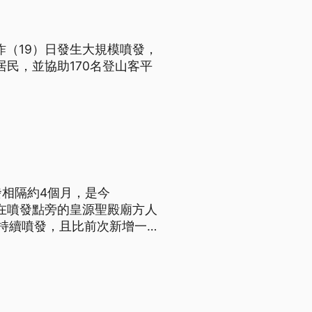
昨（19）日發生大規模噴發，
居民，並協助170名登山客平
發相隔約4個月，是今
位在噴發點旁的皇源聖殿廟方人
持續噴發，且比前次新增一處