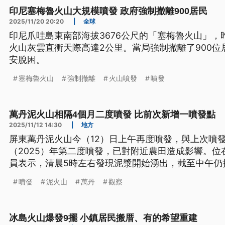
印尼塞梅魯火山大規模噴發 政府強制撤離900居民
2025/11/20 20:20
|
全球
印尼爪哇島東南部海拔3676公尺的「塞梅魯火山」，
火山灰雲直衝天際高達2公里。當局強制撤離了900位
安脫困。
塞梅魯火山
強制撤離
火山噴發
噴發
萬丹泥火山相隔4個月二度噴發 比前次新增一噴發點
2025/11/12 14:30
|
地方
屏東萬丹泥火山今（12）日上午再度噴發，與上次噴
（2025）年第二度噴發，已對附近農田造成影響。
員表示，清晨5時左右發現泥漿開始湧出，截至中午仍
噴發點。
噴發
泥火山
萬丹
觀察
冰島火山爆發9擺 小鎮居民搬厝、有的希望重建