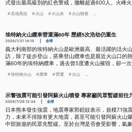
式發出最高級別的紅色警戒，撤離超過600人。火峰
成嚴重傷亡與經濟損失。
瓜地馬拉
火山
火山灰
火山噴發
...
埃特納火山纜車營運滿60年 歷經5次浩劫仍重生
2026/7/31 14:10
|
全球
義大利南部的埃特納火山是歐洲最高、最活躍的活火山
訪，除了徒步登山，搭乘登山纜車也是親近火山口的熱
滿60年的埃特納纜車，過去曾5度遭火山摧毀，卻一
利御用設計師打造的新車廂，繼續載著來自世界各地
埃特納火山
纜車
營運
火山
...
示警強震可能引發阿蘇火山噴發 專家籲民眾暫緩前往
2026/7/29 12:34
|
全球
日本熊本發生強震，地震專家郭鎧紋表示，規模7.1強
力，未來不排除有更大地震，甚至可能引發阿蘇火山
中部旅遊的民眾先暫緩。至於台灣是否會受影響，氣
平洋海嘯中心並未將台灣列入威脅範圍。