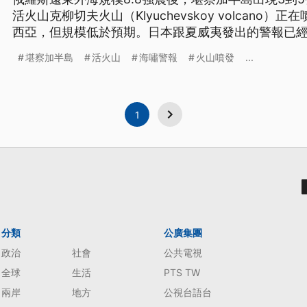
活火山克柳切夫火山（Klyuchevskoy volcano
西亞，但規模低於預期。日本跟夏威夷發出的警報已
堪察加半島
活火山
海嘯警報
火山噴發
...
1
分類
公廣集團
政治
社會
公共電視
全球
生活
PTS TW
兩岸
地方
公視台語台