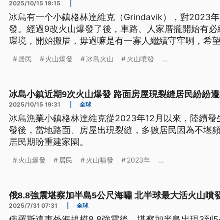
2025/10/15 19:15
|
冰島有一个小鎮格林達維克（Grindavik），對202
發。經過9改火山爆發了後，車路、人家厝攏開始有必
環境，開始搬厝，毋過嘛是有一寡人繼續守牢咧，希
為台語文）
居民
火山爆發
冰島火山
火山噴發
...
冰島小鎮近期9次火山爆發 路面房屋現裂縫居民紛紛遷
2025/10/15 19:31
|
全球
冰島漁業小鎮格林達維克從2023年12月以來，陸續
發後，當地路面、房屋出現裂縫，多數居民因為不堪
居民期盼重建家園。
火山爆發
居民
火山噴發
2023年
...
俄8.8強震堪察加半島5公尺海嘯 北半球最大活火山噴
2025/7/31 07:31
|
全球
俄羅斯遠東外海規模8.8強震後，堪察加半島出現3到