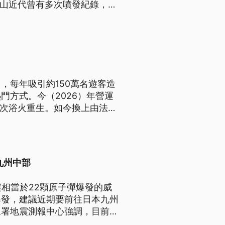
火山近代曾有多次噴發紀錄，造
，每年吸引約150萬名遊客造
門方式。今（2026）年營運
次次浴火重生。如今換上由法拉
的旅客，直奔火山壯闊美景。
九州中部
震相當於22顆原子彈爆發的威
爆發，建議近期要前往日本九州
象署地震測報中心強調，目前太