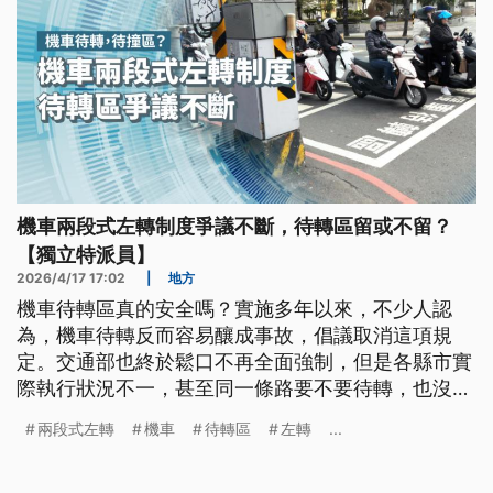
機車兩段式左轉制度爭議不斷，待轉區留或不留？
【獨立特派員】
2026/4/17 17:02
|
地方
機車待轉區真的安全嗎？實施多年以來，不少人認
為，機車待轉反而容易釀成事故，倡議取消這項規
定。交通部也終於鬆口不再全面強制，但是各縣市實
際執行狀況不一，甚至同一條路要不要待轉，也沒有
統一的設計邏輯，增加用路人不少困擾。
兩段式左轉
機車
待轉區
左轉
...