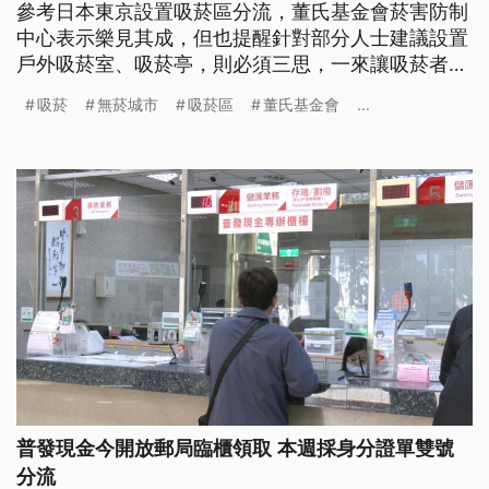
參考日本東京設置吸菸區分流，董氏基金會菸害防制
中心表示樂見其成，但也提醒針對部分人士建議設置
戶外吸菸室、吸菸亭，則必須三思，一來讓吸菸者同
時有一手菸、二手及三手菸害，更讓打掃清潔人員直
吸菸
無菸城市
吸菸區
董氏基金會
...
接暴露在菸害中。
普發現金今開放郵局臨櫃領取 本週採身分證單雙號
分流