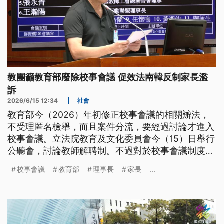
教團籲教育部廢除校事會議 促效法南韓反制家長濫
訴
2026/6/15 12:34
|
社會
教育部今（2026）年初修正校事會議的相關辧法，
不受理匿名檢舉，而且案件分流，要經過討論才進入
校事會議。立法院教育及文化委員會今（15）日舉行
公聽會，討論教師解聘制。不過對於校事會議制度爭
議，部分與會的教育團體激烈表態，呼籲教育部廢除
校事會議
教育部
理事長
家長
...
校事會議，讓校園爭議回歸專業同儕審查；並且師法
韓國的教權4法，對惡意投訴的家長追究責任。