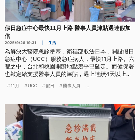
假日急症中心最快11月上路 醫事人員津貼遇連假加
倍
2025/9/26 19:31
|
生活
為解決大醫院急診壅塞，衛福部取法日本，開設假日
急症中心（UCC）服務急症病人，最快11月上路。六
都之中，台北和桃園開辦地點幾乎已確定。而健保署
也敲定給支援醫事人員的津貼，遇上連續4天以上的
假期給付再加倍。至於民眾端收費金額會比大醫院急
11月
UCC
假日
醫事人員
...
診低，細節待研議。