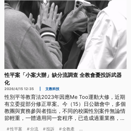
性平案「小案大辦」缺分流調查 全教會憂投訴武器
化
2026/4/15 12:35
|
文教科技
性別平等教育法2023年因應Me Too運動大修，近期
有立委提部分修正草案。今（15）日公聽會中，多個
教團與實務參與者指出，不同的校園性別案件無論情
節輕重，一體適用同一套程序，已造成過重業務，不
分輕重的調查程序讓投訴武器化，建議制度分流，輕
性平案
分流
投訴
全教產
...