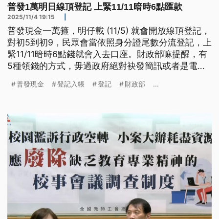
普發1萬明日線頂登記 上緊11/11暗時6點匯款
2025/11/4 19:15
|
普發現金一萬箍，明仔載 (11/5) 就會開放線頂登記，
對初5到初9，民眾會當依照身分證尾數分流登記，上
緊11/11暗時6點錢就會入去口座。財政部嘛提醒，有
5種領錢的方式，毋過政府絕對袂發簡訊或者是電子
批通知，民眾毋通予人騙去。（新聞標題、導言為台
普發現金
登記入帳
登記
財政部
...
語文）