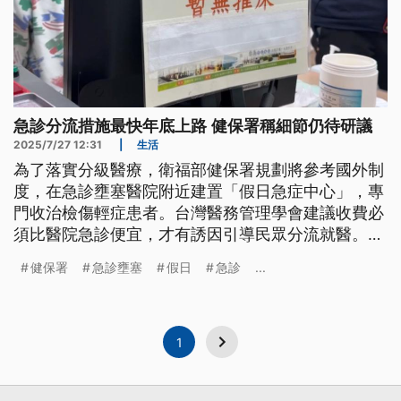
急診分流措施最快年底上路 健保署稱細節仍待研議
2025/7/27 12:31
|
生活
為了落實分級醫療，衛福部健保署規劃將參考國外制
度，在急診壅塞醫院附近建置「假日急症中心」，專
門收治檢傷輕症患者。台灣醫務管理學會建議收費必
須比醫院急診便宜，才有誘因引導民眾分流就醫。相
關細節健保署也正在研議當中，最快年底上路。
健保署
急診壅塞
假日
急診
...
1