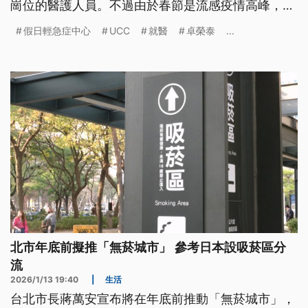
崗位的醫護人員。不過由於春節是流感疫情高峰，疾
管署統計，初二（18日）因為類流感、腹瀉掛急診的
假日輕急症中心
UCC
就醫
卓榮泰
...
人數超過6000人。
北市年底前擬推「無菸城市」 參考日本設吸菸區分
流
2026/1/13 19:40
|
生活
台北市長蔣萬安宣布將在年底前推動「無菸城市」，