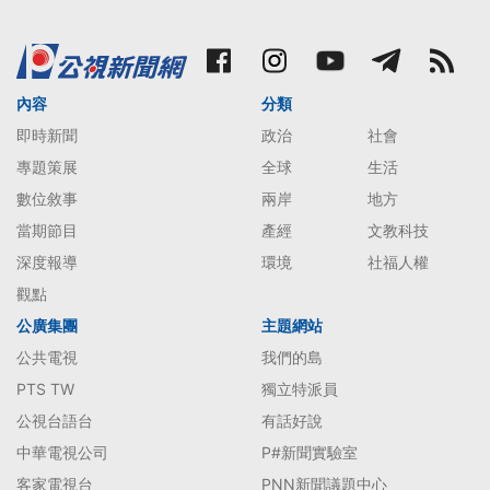
內容
分類
即時新聞
政治
社會
專題策展
全球
生活
數位敘事
兩岸
地方
當期節目
產經
文教科技
深度報導
環境
社福人權
觀點
公廣集團
主題網站
公共電視
我們的島
PTS TW
獨立特派員
公視台語台
有話好說
中華電視公司
P#新聞實驗室
客家電視台
PNN新聞議題中心