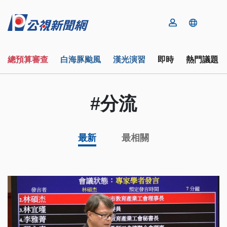
總預算審查
白海豚颱風
漢光演習
即時
熱門議題
#分流
最新
最相關