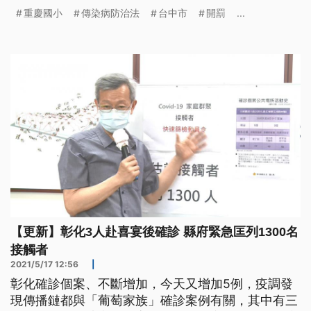
外送卻沒有說明，現在衛生局也開罰30萬元。 台中
重慶國小
傳染病防治法
台中市
開罰
...
市環保局人員一早就到西屯區重慶國小進行消毒，因
為16日深夜台中市府緊急發布新增的一名確診者，就
是重慶國小的女學生，市府也宣布重慶國小全校停課
2週。17日有民眾原本要
【更新】彰化3人赴喜宴後確診 縣府緊急匡列1300名
接觸者
2021/5/17 12:56
|
彰化確診個案、不斷增加，今天又增加5例，疫調發
現傳播鏈都與「葡萄家族」確診案例有關，其中有三