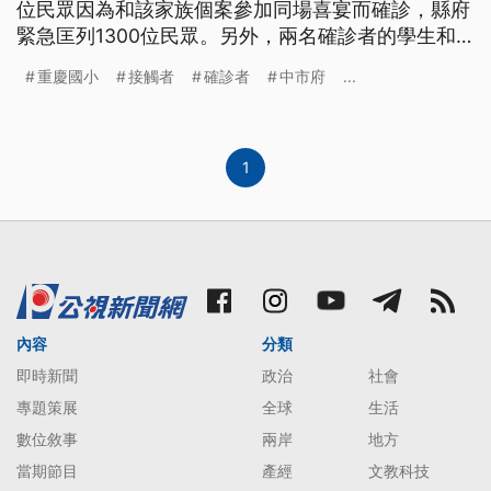
位民眾因為和該家族個案參加同場喜宴而確診，縣府
緊急匡列1300位民眾。另外，兩名確診者的學生和
該家族都有親屬關係。 飯店員工仔細消毒宴客用的
重慶國小
接觸者
確診者
中市府
...
桌椅，彰化縣花壇鄉的全國麗園大飯店傳出確診個
案，5月8日中午有三名參加喜宴的民眾，被驗出確診
新冠肺炎，彰化縣府緊急匡列1300名接觸者，部立
彰化醫院17日上午也派
1
內容
分類
即時新聞
政治
社會
專題策展
全球
生活
數位敘事
兩岸
地方
當期節目
產經
文教科技