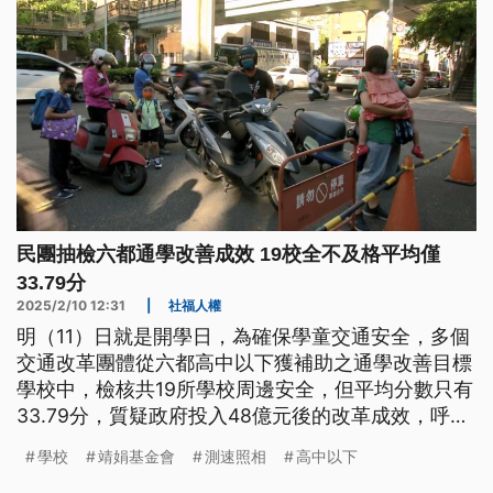
民團抽檢六都通學改善成效 19校全不及格平均僅
33.79分
2025/2/10 12:31
|
社福人權
明（11）日就是開學日，為確保學童交通安全，多個
交通改革團體從六都高中以下獲補助之通學改善目標
學校中，檢核共19所學校周邊安全，但平均分數只有
33.79分，質疑政府投入48億元後的改革成效，呼籲
國土署盡快改善。國土署回應，將持續與民團合作研
學校
靖娟基金會
測速照相
高中以下
商，3月中旬全民參與街道改善平台，將開放第二次