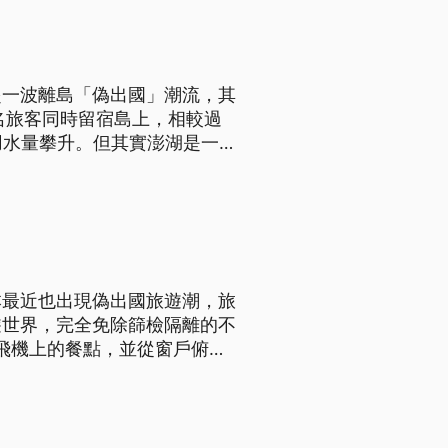
起一波離島「偽出國」潮流，其
名旅客同時留宿島上，相較過
用水量攀升。但其實澎湖是一
 絢爛的煙火閃耀在澎湖夜空
客到訪，再加上今年新冠肺炎
本最近也出現偽出國旅遊潮，旅
遊世界，完全免除篩檢隔離的不
完飛機上的餐點，並從窗戶俯視
馬，但從頭到尾，他們與其他旅
經常出國做生意，但我沒去過