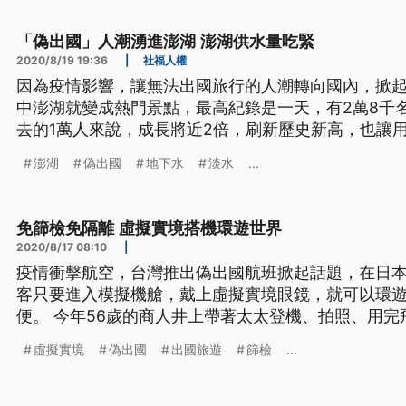
助攻，掀起一波離島偽出國觀光潮
「偽出國」人潮湧進澎湖 澎湖供水量吃緊
2020/8/19 19:36
|
社福人權
因為疫情影響，讓無法出國旅行的人潮轉向國內，掀
中澎湖就變成熱門景點，最高紀錄是一天，有2萬8千
去的1萬人來說，成長將近2倍，刷新歷史新高，也讓
座缺水島嶼，目前的供水負荷量，可能快來到臨界點。
澎湖
偽出國
地下水
淡水
...
中，連續舉辦18年的澎湖花火節，每年都吸引大批遊
助攻，掀起一波離島偽出國觀光潮
免篩檢免隔離 虛擬實境搭機環遊世界
2020/8/17 08:10
|
疫情衝擊航空，台灣推出偽出國航班掀起話題，在日
客只要進入模擬機艙，戴上虛擬實境眼鏡，就可以環
便。 今年56歲的商人井上帶著太太登機、拍照、用
雲層，感受飛機起降。他們這趟旅程是前往義大利羅
虛擬實境
偽出國
出國旅遊
篩檢
...
客，其實根本沒離開過東京。 日本商人井上說：「我
義大利，雖然我是用看的去到義