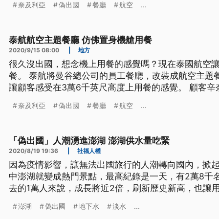
奈及利亞
偽出國
餐廳
航空
...
樣。」 進門走登機梯，坐的是飛機座椅，前來服務的
餐區域跟餐點也有不同艙別的分別。
泰航航空主題餐廳 仿佛置身機艙用餐
2020/9/15 08:00
|
地方
很久沒出國，想念機上用餐的感覺嗎？現在泰國航空
餐。 泰航將曼谷總公司的員工餐廳，改裝成航空主題
讓顧客感受在3萬6千英尺高度上用餐的感覺。 顧客
始，我就很印象深刻，因為入口就有機長和機組員歡
奈及利亞
偽出國
餐廳
航空
...
樣。」 進門走登機梯，坐的是飛機座椅，前來服務的
餐區域跟餐點也有不同艙別的分別。
「偽出國」人潮湧進澎湖 澎湖供水量吃緊
2020/8/19 19:36
|
社福人權
因為疫情影響，讓無法出國旅行的人潮轉向國內，掀
中澎湖就變成熱門景點，最高紀錄是一天，有2萬8千
去的1萬人來說，成長將近2倍，刷新歷史新高，也讓
座缺水島嶼，目前的供水負荷量，可能快來到臨界點。
澎湖
偽出國
地下水
淡水
...
中，連續舉辦18年的澎湖花火節，每年都吸引大批遊