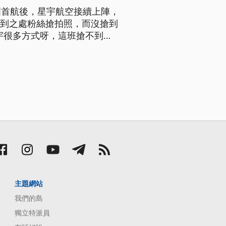
國首航後，星宇航空接續上陣，
所到之處粉絲搶拍照，而沒搶到
宇很多方式呀，這班搶不到的
的氛圍。」、「就是我們一直都
：很難搶嗎？）很難搶呀，好像
主題網站
我們的島
獨立特派員