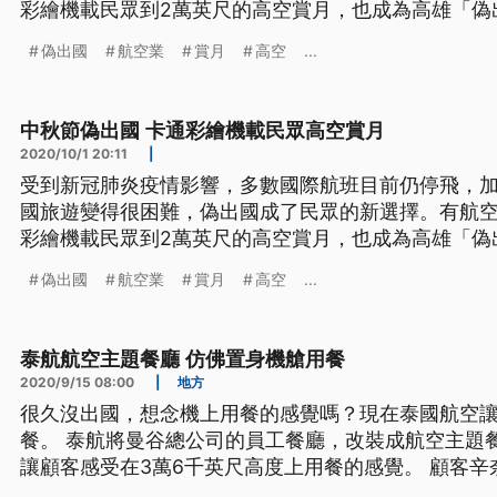
彩繪機載民眾到2萬英尺的高空賞月，也成為高雄「偽
通人物彩繪機緩緩降落在跑道上，航空業者搭上後疫
偽出國
航空業
賞月
高空
...
月專機，準備在1日晚上免費載著全國40位名叫嫦娥的
看星星賞月亮，這也是國內第
中秋節偽出國 卡通彩繪機載民眾高空賞月
2020/10/1 20:11
|
受到新冠肺炎疫情影響，多數國際航班目前仍停飛，
國旅遊變得很困難，偽出國成了民眾的新選擇。有航
彩繪機載民眾到2萬英尺的高空賞月，也成為高雄「偽
通人物彩繪機緩緩降落在跑道上，航空業者搭上後疫
偽出國
航空業
賞月
高空
...
月專機，準備在1日晚上免費載著全國40位名叫嫦娥的
看星星賞月亮，這也是國內第
泰航航空主題餐廳 仿佛置身機艙用餐
2020/9/15 08:00
|
地方
很久沒出國，想念機上用餐的感覺嗎？現在泰國航空
餐。 泰航將曼谷總公司的員工餐廳，改裝成航空主題
讓顧客感受在3萬6千英尺高度上用餐的感覺。 顧客
始，我就很印象深刻，因為入口就有機長和機組員歡