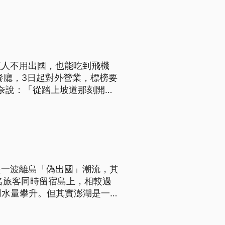
也是貨真價實的機組人員；用
讓人不用出國，也能吃到飛機
餐廳，3日起對外營業，標榜要
辛奈說：「從踏上坡道那刻開
迎我，感覺跟在實際登機一
也是貨真價實的機組人員；用
起一波離島「偽出國」潮流，其
名旅客同時留宿島上，相較過
用水量攀升。但其實澎湖是一
 絢爛的煙火閃耀在澎湖夜空
客到訪，再加上今年新冠肺炎