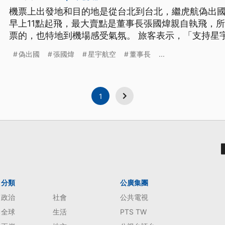
機票上出發地和目的地是從台北到台北，繼虎航偽出
早上11點起飛，最大賣點是董事長張國煒親自執飛，
票的，也特地到機場感受氣氛。 旅客表示，「支持星
話沒有關係，我們可以來參與呀，感受一下這個活動
偽出國
張國煒
星宇航空
董事長
...
是他的粉絲，所以他一出來馬上就搶購了，（記者問
第一分鐘就完售了吧。」 搶到
1
分類
公廣集團
政治
社會
公共電視
全球
生活
PTS TW