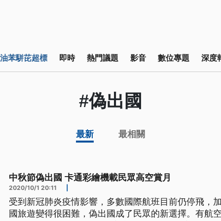
油苯駢芘超標
即時
熱門議題
影音
數位專題
深度
#偽出國
最新
最相關
中秋節偽出國 卡通彩繪機載民眾高空賞月
2020/10/1 20:11
|
受到新冠肺炎疫情影響，多數國際航班目前仍停飛，
國旅遊變得很困難，偽出國成了民眾的新選擇。有航