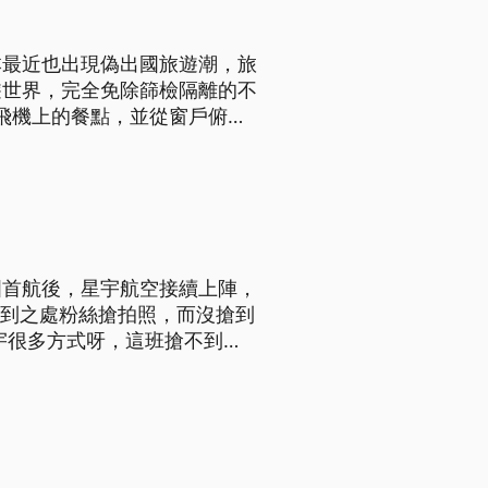
本最近也出現偽出國旅遊潮，旅
遊世界，完全免除篩檢隔離的不
完飛機上的餐點，並從窗戶俯視
馬，但從頭到尾，他們與其他旅
經常出國做生意，但我沒去過
國首航後，星宇航空接續上陣，
所到之處粉絲搶拍照，而沒搶到
宇很多方式呀，這班搶不到的
的氛圍。」、「就是我們一直都
：很難搶嗎？）很難搶呀，好像