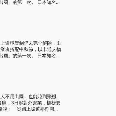
出國」的第一次。 日本知名卡
情時代的偽出國熱，打造中秋賞
民眾，一起在2萬英尺的高空
加上邊境管制仍未完全解除，出
空業者搭配中秋節，以卡通人物
出國」的第一次。 日本知名卡
情時代的偽出國熱，打造中秋賞
民眾，一起在2萬英尺的高空
讓人不用出國，也能吃到飛機
餐廳，3日起對外營業，標榜要
辛奈說：「從踏上坡道那刻開
迎我，感覺跟在實際登機一