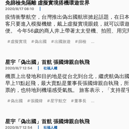
免篩檢免隔離 虛擬實境搭機環遊世界
2020/8/17 08:10
|
疫情衝擊航空，台灣推出偽出國航班掀起話題，在日
客只要進入模擬機艙，戴上虛擬實境眼鏡，就可以環
便。 今年56歲的商人井上帶著太太登機、拍照、用
雲層，感受飛機起降。他們這趟旅程是前往義大利羅
虛擬實境
偽出國
出國旅遊
篩檢
...
客，其實根本沒離開過東京。 日本商人井上說：「我
義大利，雖然我是用看的去到義
星宇「偽出國」首航 張國煒親自執飛
2020/8/7 12:54
|
社福人權
機票上出發地和目的地是從台北到台北，繼虎航偽出
早上11點起飛，最大賣點是董事長張國煒親自執飛，
票的，也特地到機場感受氣氛。 旅客表示，「支持星
話沒有關係，我們可以來參與呀，感受一下這個活動
偽出國
張國煒
星宇航空
董事長
...
是他的粉絲，所以他一出來馬上就搶購了，（記者問
第一分鐘就完售了吧。」 搶到
星宇「偽出國」首航 張國煒親自執飛
2020/8/7 12:54
|
社福人權