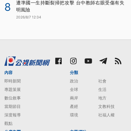
遭準國一生持斷裂掃把攻擊 台中教師右眼受傷有失
8
明風險
2026/8/7 12:34
內容
分類
即時新聞
政治
社會
專題策展
全球
生活
數位敘事
兩岸
地方
當期節目
產經
文教科技
深度報導
環境
社福人權
觀點