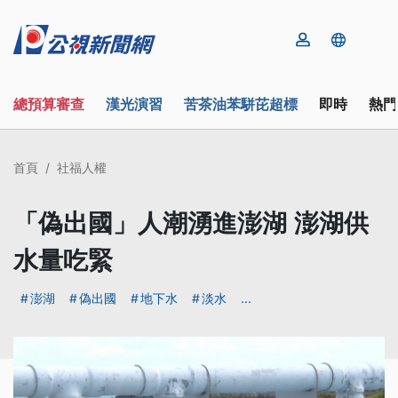
總預算審查
漢光演習
苦茶油苯駢芘超標
即時
熱門
首頁
社福人權
「偽出國」人潮湧進澎湖 澎湖供
水量吃緊
澎湖
偽出國
地下水
淡水
...