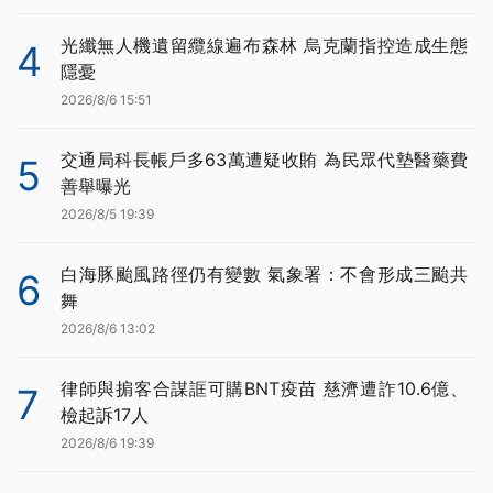
光纖無人機遺留纜線遍布森林 烏克蘭指控造成生態
4
隱憂
2026/8/6 15:51
交通局科長帳戶多63萬遭疑收賄 為民眾代墊醫藥費
5
善舉曝光
2026/8/5 19:39
白海豚颱風路徑仍有變數 氣象署：不會形成三颱共
6
舞
2026/8/6 13:02
律師與掮客合謀誆可購BNT疫苗 慈濟遭詐10.6億、
7
檢起訴17人
2026/8/6 19:39