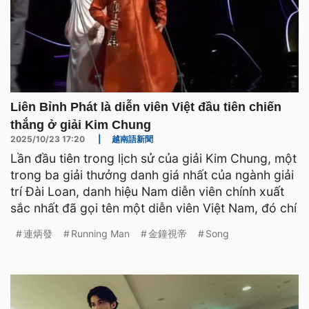
Liên Bỉnh Phát là diễn viên Việt đầu tiên chiến
thắng ở giải Kim Chung
2025/10/23 17:20
|
越南語新聞
Lần đầu tiên trong lịch sử của giải Kim Chung, một
trong ba giải thưởng danh giá nhất của ngành giải
trí Đài Loan, danh hiệu Nam diễn viên chính xuất
sắc nhất đã gọi tên một diễn viên Việt Nam, đó chí
連炳發
Running Man
金鐘視帝
Song