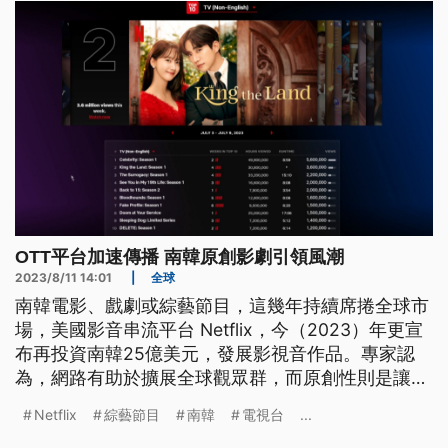
OTT平台加速傳播 南韓原創影劇引領風潮
2023/8/11 14:01
|
全球
南韓電影、戲劇或綜藝節目，這幾年持續席捲全球市
場，美國影音串流平台 Netflix，今（2023）年更宣
布再投資南韓25億美元，發展影視音作品。專家認
為，網路有助於擴展全球觀眾群，而原創性則是讓南
韓影劇脫穎而出的原因。
Netflix
綜藝節目
南韓
電視台
...