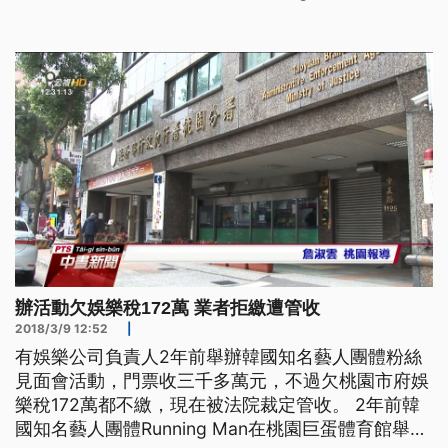
市府娛樂稅172萬，加上利息，一共198萬多元，被
桃園地檢署依侵占罪嫌起訴，而負責追討欠稅的行政
執行署桃園分署認為負責人隱匿金流，還藉故想落
跑，8號向
辦活動欠娛樂稅172萬 業者拒繳遭管收
2018/3/9 12:52
|
有娛樂公司負責人2年前舉辦韓國知名藝人團體粉絲
見面會活動，門票收三千多萬元，不過欠桃園市府娛
樂稅172萬都不繳，現在被法院裁定管收。 2年前韓
國知名藝人團體Running Man在桃園巨蛋體育館舉辦