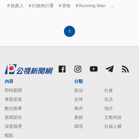
粉絲見面會，而承辦的娛樂公司鄭姓負責人積欠桃園
負責人
行政執行署
管收
Running Man
...
市府娛樂稅172萬，加上利息，一共198萬多元，被
桃園地檢署依侵占罪嫌起訴，而負責追討欠稅的行政
執行署桃園分署認為負責人隱匿金流，還藉故想落
跑，8號向
1
內容
分類
即時新聞
政治
社會
專題策展
全球
生活
數位敘事
兩岸
地方
當期節目
產經
文教科技
深度報導
環境
社福人權
觀點