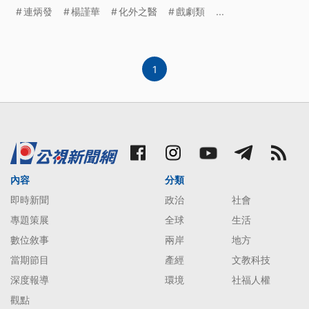
連炳發
楊謹華
化外之醫
戲劇類
...
1
內容
分類
即時新聞
政治
社會
專題策展
全球
生活
數位敘事
兩岸
地方
當期節目
產經
文教科技
深度報導
環境
社福人權
觀點