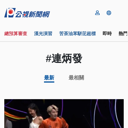
總預算審查
漢光演習
苦茶油苯駢芘超標
即時
熱門
#連炳發
最新
最相關