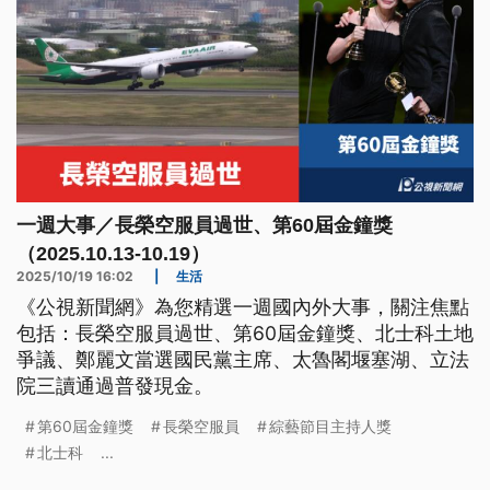
一週大事／長榮空服員過世、第60屆金鐘獎
（2025.10.13-10.19）
2025/10/19 16:02
|
生活
《公視新聞網》為您精選一週國內外大事，關注焦點
包括：長榮空服員過世、第60屆金鐘獎、北士科土地
爭議、鄭麗文當選國民黨主席、太魯閣堰塞湖、立法
院三讀通過普發現金。
第60屆金鐘獎
長榮空服員
綜藝節目主持人獎
北士科
...