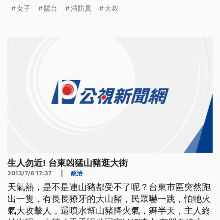
名女子整個人，掛在陽台外， 全身只靠著陽台內的
女子
陽台
消防員
大叔
男子， 一把抓住， 仔細看，女子身邊， 男友緊緊抓
著， 只是上半身也整個掉出窗外， ==記者== 女子
住在5樓 坐在陽台時候 不小
生人勿近! 台東凶猛山豬逛大街
2013/7/6 17:37
|
政治
天氣熱，是不是連山豬都受不了呢？台東市區突然跑
出一隻，有長長獠牙的大山豬，民眾嚇一跳，怕牠火
氣大攻擊人，還噴水幫山豬降火氣，舞半天，主人終