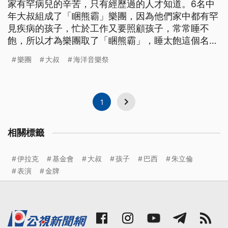
家有罕病兒的辛苦，只有經歷過的人才知道。6名中
年大叔組成了「睏熊霸」樂團，因為他們家中都有罕
見疾病的孩子，忙於工作又要照顧孩子，常常睡不
飽，所以才為樂團取了「睏熊霸」，睡太飽這個名字
搏君一笑，希望繼續完成搖滾夢。 NS 拿著麥克風 用
樂團
大叔
海洋音樂祭
力的唱著 仔細看，台上拿麥克風的主唱 沒有帥氣十
足的外表 反而是有著，大大的肚皮 戴著厚重眼鏡 旁
邊的樂手 還有一頭花白的頭髮 他們是睏
1
相關標籤
伊拉克
基金會
大叔
孩子
巴西
朱立倫
表演
金牌