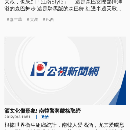
大叔，也來到「江南Style」。 這是森巴女郎熱情洋
溢的森巴舞步 這是騎馬版的森巴舞 紅透半邊天歌手
PSY也騎進嘉年華 以一曲變奏版的「江南Style」讓
嘉年華
大叔
巴西
現場HIGH翻天 由於今年正好是南韓人移民巴西50週
年 為了感謝當地5萬名韓裔人士的貢獻 讓巴西1億
9400萬人口充滿活力 種族更多
酒文化傷形象! 南韓警將嚴格取締
2012/9/3 11:51
|
政治
根據世界衛生組織統計，南韓人愛喝酒，尤其愛喝烈