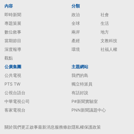
內容
分類
即時新聞
政治
社會
專題策展
全球
生活
數位敘事
兩岸
地方
當期節目
產經
文教科技
深度報導
環境
社福人權
觀點
公廣集團
主題網站
公共電視
我們的島
PTS TW
獨立特派員
公視台語台
有話好說
中華電視公司
P#新聞實驗室
客家電視台
PNN新聞議題中心
關於我們
更正啟事
最新消息
服務條款
隱私權保護政策