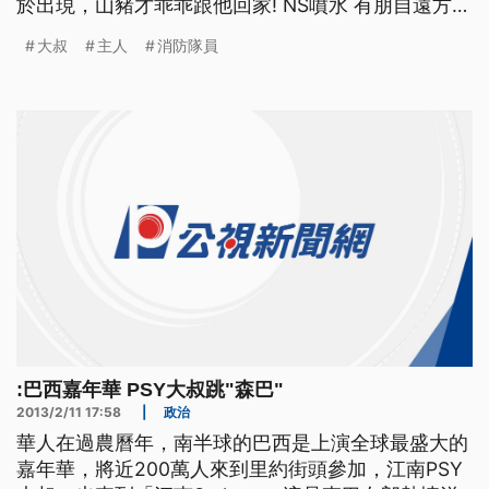
於出現，山豬才乖乖跟他回家! NS噴水 有朋自遠方來
不亦熱乎! 熱啊!熱呼呼! 哪裡跑來這位山豬大叔! 看來
大叔
主人
消防隊員
這輩子第一次見世面 害羞的開始磨蹭地面 咱們台東
鄉親好客的很 山豬大叔 你渴了嗎 喝點水好嗎 山豬大
叔 你熱了嗎 ==
:巴西嘉年華 PSY大叔跳"森巴"
2013/2/11 17:58
|
政治
華人在過農曆年，南半球的巴西是上演全球最盛大的
嘉年華，將近200萬人來到里約街頭參加，江南PSY