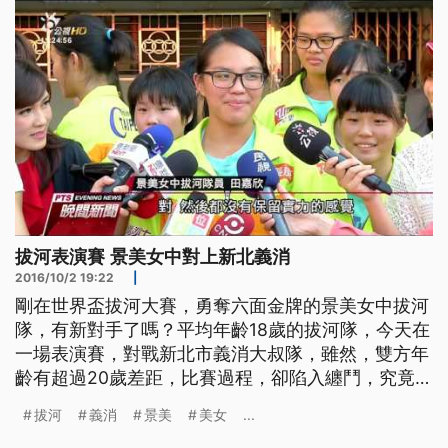
拔河表演賽 景美女中對上新北義消
2016/10/2 19:22
|
剛在世界盃拔河大賽，勇奪六面金牌的景美女中拔河
隊，有新對手了嗎？平均年齡18歲的拔河隊，今天在
一場表演賽，對戰新北市義消大叔隊，雖然，雙方年
齡有超過20歲差距，比賽過程，卻陷入纏鬥，究竟誰
輸誰贏，馬上帶你來看。 在艷陽下，正展開一場拔
拔河
義消
景美
美女
...
河廝殺，一方是在世界盃拔河大賽，拿下六面金牌的