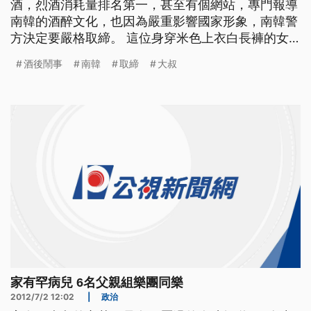
酒，烈酒消耗量排名第一，甚至有個網站，專門報導
南韓的酒醉文化，也因為嚴重影響國家形象，南韓警
方決定要嚴格取締。 這位身穿米色上衣白長褲的女
子 搖搖晃晃靠在一名男子身上 結果重心不穩 雙雙摔
酒後鬧事
南韓
取締
大叔
到在地 NS:現場音 女子醉到不省人事 乾脆躺在地上
連腳上的鞋子也掉落 醜態畢露讓人不敢恭維 還有這
位大叔也是喝到掛 就地找到一把椅子坐下來休
家有罕病兒 6名父親組樂團同樂
2012/7/2 12:02
|
政治