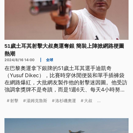
51歲土耳其射擊大叔奧運奪銀 簡裝上陣掀網路梗圖
熱潮
2024/8/16 14:00
|
全球
在巴黎奧運拿下銀牌的51歲土耳其選手迪凱奇
（Yusuf Dikec），比賽時穿休閒便裝和單手插褲袋
在網路爆紅，大批網友製作他的射擊迷因圖。他受訪
強調拿獎牌不是奇蹟，而是1週6天、每天4小時努力
練習的成果。另一個奧運話題人物是62歲演員湯姆克
射擊
湯姆克魯斯
洛杉磯奧運
大叔
...
魯斯（Tom Cruise），他重現電影橋段，從高空吊鋼
絲降落地面，接下奧運會旗，象徵下屆奧運由洛杉磯
接棒。