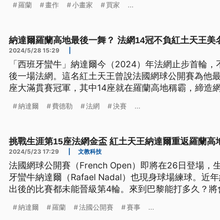
羅蘭
畫作
小畫家
買家
...
納達爾羅蘭高地最後一舞？ 法網14冠不負紅土天王美
2024/5/28 15:29
|
「西班牙蠻牛」納達爾今（2024）年法網止步首輪
後一場法網。這名紅土天王曾說法國網球公開賽為他最
座大滿貫賽冠軍，其中14座就在羅蘭高地稱霸，締造
多冠紀錄。
納達爾
費德勒
法網
決賽
...
挑戰生涯第15座法網金盃 紅土天王納達爾重返羅蘭高
2024/5/23 17:29
|
文教科技
法國網球公開賽（French Open）即將在26日登場
牙蠻牛納達爾（Rafael Nadal）也現身球場練球。
出後的比賽都未能晉級第4輪。來到巴黎能打多久？將
的焦點。
納達爾
羅蘭
法國公開賽
賽事
...