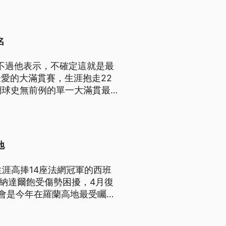
名
，不過他表示，不確定這就是最
愛的大滿貫賽，生涯抱走22
網球史無前例的單一大滿貫最
地
，生涯高捧14座法網冠軍的西班
近年納達爾飽受傷勢困擾，4月復
會是今年在羅蘭高地最受矚目