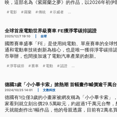
映，這部名為《紫羅蘭之夢》的作品，以2026年初
作成本只有2000美元。創作者表示，AI工具讓一些
電影
羅蘭
傳統
示威者
...
有機會被拍攝出來。
全球首座電動世界級賽車 FE獲淨零碳排認證
2025/12/7 19:10
|
全球
國際賽車盛事「FE」是使用純電動、單座賽車的全球
通和電動車技術創新為核心，也是唯一獲得淨零碳排
市舉辦，也間接加速了電動汽車產業的創新。
淨零碳排
賽車
電動
認證
...
德國3歲「小小畢卡索」掀熱潮 首幅畫作喊價逾千萬台
2024/10/25 14:01
|
文教科技
德國有1位僅3歲的小畫家被網友稱為「小小畢卡索」
家看到就立刻出價29.5萬歐元，約超過1千萬元台幣
天就能創作出1幅作品，他的母親透露，目前有2萬名
道會收到怎樣的畫作也願意等待。