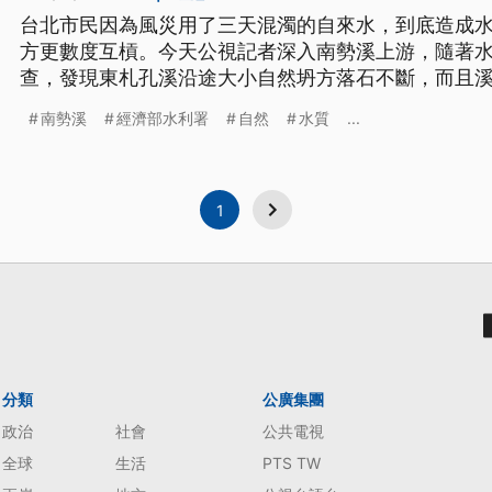
台北市民因為風災用了三天混濁的自來水，到底造成
方更數度互槓。今天公視記者深入南勢溪上游，隨著
查，發現東札孔溪沿途大小自然坍方落石不斷，而且
造成這次南勢溪水濁度飆高的主因。 溪水雖然湍急，但卻很清楚能看見，水的顏色
南勢溪
經濟部水利署
自然
水質
...
一混濁一清澈，然後再交會在一起，這裡是台北市自
清澈的是大羅蘭溪，混濁的
1
分類
公廣集團
政治
社會
公共電視
全球
生活
PTS TW