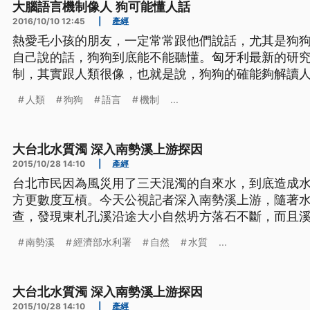
大腦語言機制像人 狗可能懂人話
2016/10/10 12:45
|
產經
熱愛毛小孩的朋友，一定常常跟他們說話，尤其是狗
自己說的話，狗狗到底能不能聽懂。匈牙利最新的研
制，其實跟人類很像，也就是說，狗狗的確能夠解讀
容。 很多人一定時常懷疑，這樣跟毛小孩說話，他們到底懂不懂。權威的《科學》
人類
狗狗
語言
機制
...
期刊最新一期刊登，由匈牙利布達佩斯羅蘭大學所做
處理語言的機制，其實跟人
大台北水質濁 深入南勢溪上游探因
2015/10/28 14:10
|
產經
台北市民因為風災用了三天混濁的自來水，到底造成
方更數度互槓。今天公視記者深入南勢溪上游，隨著
查，發現東札孔溪沿途大小自然坍方落石不斷，而且
造成這次南勢溪水濁度飆高的主因。 溪水雖然湍急，但卻很清楚能看見，水的顏色
南勢溪
經濟部水利署
自然
水質
...
一混濁一清澈，然後再交會在一起，這裡是台北市自
清澈的是大羅蘭溪，混濁的
大台北水質濁 深入南勢溪上游探因
2015/10/28 14:10
|
產經