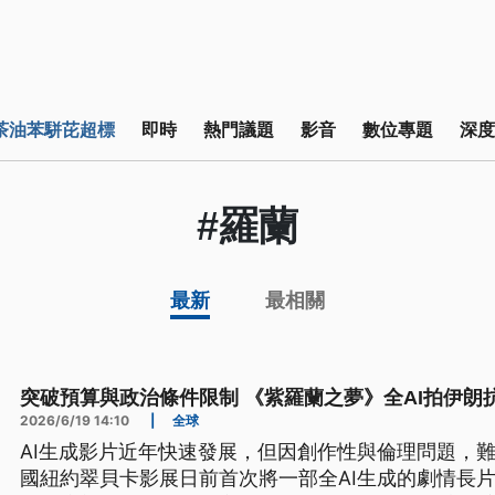
茶油苯駢芘超標
即時
熱門議題
影音
數位專題
深度
#羅蘭
最新
最相關
突破預算與政治條件限制 《紫羅蘭之夢》全AI拍伊朗
2026/6/19 14:10
|
全球
AI生成影片近年快速發展，但因創作性與倫理問題，
國紐約翠貝卡影展日前首次將一部全AI生成的劇情長