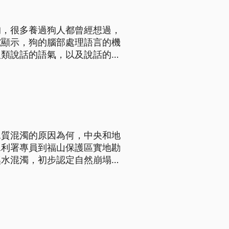
狗，很多養過狗人都曾經想過，
究顯示，狗的腦部處理語言的機
人類說話的語氣，以及說話的內
的研究顯示，狗狗大腦左右兩邊
水質混濁的原因為何，中央和地
水利署專員到福山保護區實地勘
溪水混濁，初步認定自然崩塌是
來水主要源頭南勢溪上游，水質