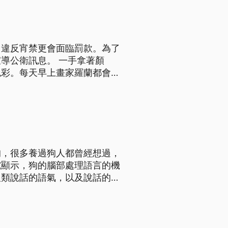
、違反宵禁更會面臨罰款。為了
導公衛訊息。 一手拿著顏
色彩。每天早上畫家羅蘭都會來
首都基加利的市民傳達重要的公
毒的方法之一，告訴大家戴口
狗，很多養過狗人都曾經想過，
究顯示，狗的腦部處理語言的機
人類說話的語氣，以及說話的內
的研究顯示，狗狗大腦左右兩邊