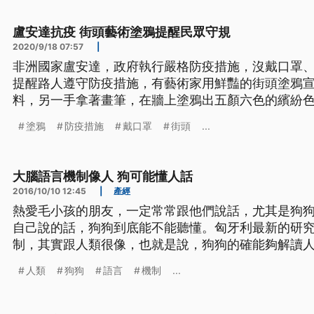
盧安達抗疫 街頭藝術塗鴉提醒民眾守規
2020/9/18 07:57
|
非洲國家盧安達，政府執行嚴格防疫措施，沒戴口罩
提醒路人遵守防疫措施，有藝術家用鮮豔的街頭塗鴉宣
料，另一手拿著畫筆，在牆上塗鴉出五顏六色的繽紛
到這裡塗鴉壁畫，不只是為了好看，而是要向盧安達
塗鴉
防疫措施
戴口罩
街頭
...
衛訊息。 藝術家羅蘭表示：「我的作品是遏止新冠病
罩是方法之一，真實的做自己、保持
大腦語言機制像人 狗可能懂人話
2016/10/10 12:45
|
產經
熱愛毛小孩的朋友，一定常常跟他們說話，尤其是狗
自己說的話，狗狗到底能不能聽懂。匈牙利最新的研
制，其實跟人類很像，也就是說，狗狗的確能夠解讀
容。 很多人一定時常懷疑，這樣跟毛小孩說話，他們到底懂不懂。權威的《科學》
人類
狗狗
語言
機制
...
期刊最新一期刊登，由匈牙利布達佩斯羅蘭大學所做
處理語言的機制，其實跟人