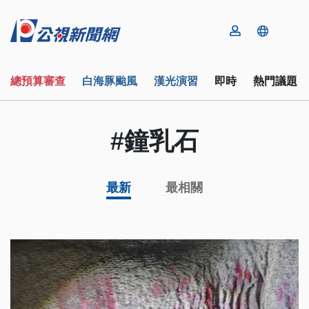
總預算審查
白海豚颱風
漢光演習
即時
熱門議題
#鐘乳石
最新
最相關