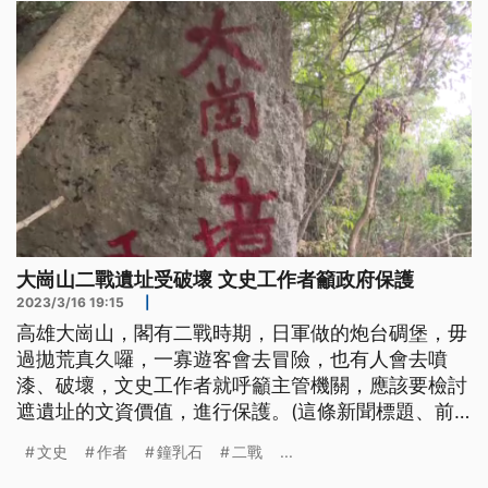
大崗山二戰遺址受破壞 文史工作者籲政府保護
2023/3/16 19:15
|
高雄大崗山，閣有二戰時期，日軍做的炮台碉堡，毋
過拋荒真久囉，一寡遊客會去冒險，也有人會去噴
漆、破壞，文史工作者就呼籲主管機關，應該要檢討
遮遺址的文資價值，進行保護。(這條新聞標題、前
言是臺語文。)
文史
作者
鐘乳石
二戰
...