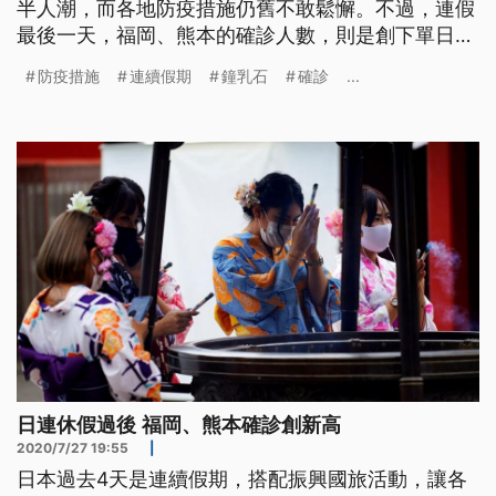
半人潮，而各地防疫措施仍舊不敢鬆懈。不過，連假
最後一天，福岡、熊本的確診人數，則是創下單日新
高。 鐘乳石參觀設施門口，遊客正在用酒精消毒雙
防疫措施
連續假期
鐘乳石
確診
...
手，入口處還有工作人員協助量額溫，26日是日本4
天連假最後一天，搭配振興國旅「Go TO」活動，許
多觀光業者打出優惠價格，讓各地出遊人數增加不
少，讓各地觀光設施防疫工作不
日連休假過後 福岡、熊本確診創新高
2020/7/27 19:55
|
日本過去4天是連續假期，搭配振興國旅活動，讓各