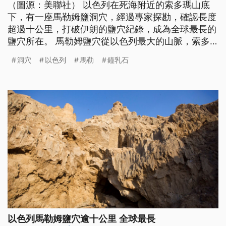
（圖源：美聯社） 以色列在死海附近的索多瑪山底
下，有一座馬勒姆鹽洞穴，經過專家探勘，確認長度
超過十公里，打破伊朗的鹽穴紀錄，成為全球最長的
鹽穴所在。 馬勒姆鹽穴從以色列最大的山脈，索多
姆山底下穿過，一路延伸到死海的西南角，從地表垂
洞穴
以色列
馬勒
鐘乳石
降而下，可以看見洞壁上有許多晶瑩的鹽花結晶，頂
端垂下白色的鹽鐘乳石，底層經過沙漠季節雨水沖
刷，切割出不規則的狹窄通道網路。 這個鹽穴在上
世紀八零年代，經希伯來大學洞穴研
以色列馬勒姆鹽穴逾十公里 全球最長