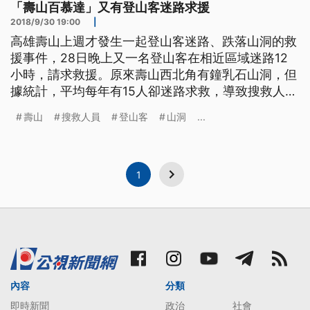
「壽山百慕達」又有登山客迷路求援
2018/9/30 19:00
|
高雄壽山上週才發生一起登山客迷路、跌落山洞的救
援事件，28日晚上又一名登山客在相近區域迷路12
小時，請求救援。原來壽山西北角有鐘乳石山洞，但
據統計，平均每年有15人卻迷路求救，導致搜救人員
疲於奔命，已被稱為「壽山百慕達」。壽管處強調，
壽山
搜救人員
登山客
山洞
...
這個區域是軍事管制區，民眾若再硬闖恐怕被移送法
辦。 經過6小時搜索，迷路12小時的男子，終於從壽
山被帶出來，而他被找到的地點，和上週一名迷路獲
救的60多歲老翁很相近，
1
內容
分類
即時新聞
政治
社會