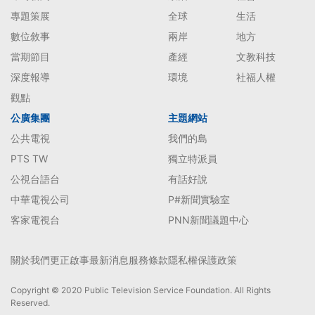
專題策展
全球
生活
數位敘事
兩岸
地方
當期節目
產經
文教科技
深度報導
環境
社福人權
觀點
公廣集團
主題網站
公共電視
我們的島
PTS TW
獨立特派員
公視台語台
有話好說
中華電視公司
P#新聞實驗室
客家電視台
PNN新聞議題中心
關於我們
更正啟事
最新消息
服務條款
隱私權保護政策
Copyright © 2020 Public Television Service Foundation. All Rights
Reserved.