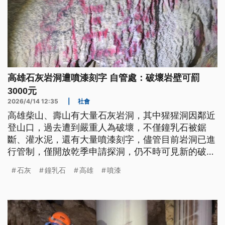
高雄石灰岩洞遭噴漆刻字 自管處：破壞岩壁可罰
3000元
2026/4/14 12:35
|
社會
高雄柴山、壽山有大量石灰岩洞，其中猩猩洞因鄰近
登山口，過去遭到嚴重人為破壞，不僅鐘乳石被鋸
斷、灌水泥，還有大量噴漆刻字，儘管目前岩洞已進
行管制，僅開放乾季申請探洞，仍不時可見新的破壞
痕跡。自管處除了在洞口設監視器，並培訓巡守隊加
石灰
鐘乳石
高雄
噴漆
強巡視，也提醒民眾，擅自探洞或破壞可依法裁罰。