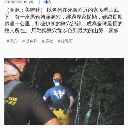
2019/3/28 19:20
|
地方
（圖源：美聯社） 以色列在死海附近的索多瑪山底
下，有一座馬勒姆鹽洞穴，經過專家探勘，確認長度
超過十公里，打破伊朗的鹽穴紀錄，成為全球最長的
鹽穴所在。 馬勒姆鹽穴從以色列最大的山脈，索多
姆山底下穿過，一路延伸到死海的西南角，從地表垂
洞穴
以色列
馬勒
鐘乳石
降而下，可以看見洞壁上有許多晶瑩的鹽花結晶，頂
端垂下白色的鹽鐘乳石，底層經過沙漠季節雨水沖
刷，切割出不規則的狹窄通道網路。 這個鹽穴在上
世紀八零年代，經希伯來大學洞穴研