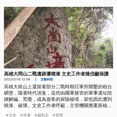
高雄大岡山二戰遺跡遭噴漆 文史工作者撻伐籲保護
2023/3/16 12:56
|
文教科技
高雄大崗山上還留著部分二戰時期日軍所開鑿的砲台
碉堡，隨著時代演進，這些由國軍接管的軍事遺址陸
續解編、荒廢，成為遊客的探險秘境，卻也因此遭到
噴漆、破壞。文史工作者呼籲，主管機關應重新檢視
這些遺址的文資價值，並進行保護。
文史
作者
鐘乳石
管理