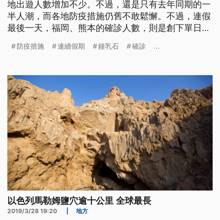
地出遊人數增加不少。不過，還是只有去年同期的一
半人潮，而各地防疫措施仍舊不敢鬆懈。不過，連假
最後一天，福岡、熊本的確診人數，則是創下單日新
高。 鐘乳石參觀設施門口，遊客正在用酒精消毒雙
防疫措施
連續假期
鐘乳石
確診
...
手，入口處還有工作人員協助量額溫，26日是日本4
天連假最後一天，搭配振興國旅「Go TO」活動，許
多觀光業者打出優惠價格，讓各地出遊人數增加不
少，讓各地觀光設施防疫工作不
以色列馬勒姆鹽穴逾十公里 全球最長
2019/3/28 19:20
|
地方