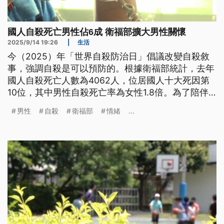
國人自殺死亡男性佔6成 衛福部擴大男性關懷
2025/9/14 19:26
|
生活
今（2025）年「世界自殺防治日」倡議改變自殺敘
事，強調自殺是可以預防的。根據衛福部統計，去年
國人自殺死亡人數為4062人，位居國人十大死因第
10位，其中男性自殺死亡率為女性1.8倍。為了陪伴
男性走出情緒低潮，衛福部從8月底開始，擴大「男
男性
自殺
衛福部
情緒
...
性關懷專線」服務範圍，不限特定議題，提供免費諮
詢服務，全年無休，希望接住每位求助者的煩惱。