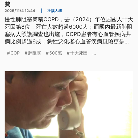
費
2025/11/4 12:44
|
社福人權
慢性肺阻塞簡稱COPD，去（2024）年位居國人十大
死因第8位，死亡人數超過6000人；而國內最新肺阻
塞病人照護調查也出爐，COPD患者有心血管疾病共
病比例超過6成；急性惡化者心血管疾病風險更是提
高4.6倍。因此健保署宣布，從明年起將挹注2500
COP
肺阻塞
500萬
十大死因
...
萬，全面調升COPD照護費用，以降低重症及死亡風
險。