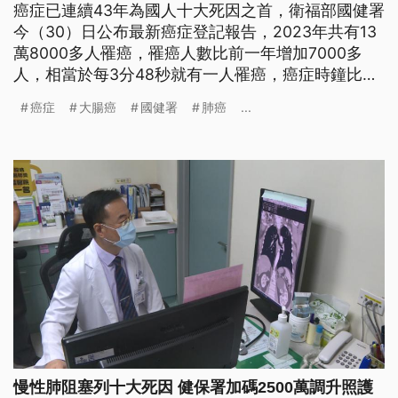
癌症已連續43年為國人十大死因之首，衛福部國健署
今（30）日公布最新癌症登記報告，2023年共有13
萬8000多人罹癌，罹癌人數比前一年增加7000多
人，相當於每3分48秒就有一人罹癌，癌症時鐘比前
一年快轉14秒，其中肺癌已連續3年蟬聯新發生人數
癌症
大腸癌
國健署
肺癌
...
第一位，大腸癌、乳癌則緊追在後。
慢性肺阻塞列十大死因 健保署加碼2500萬調升照護