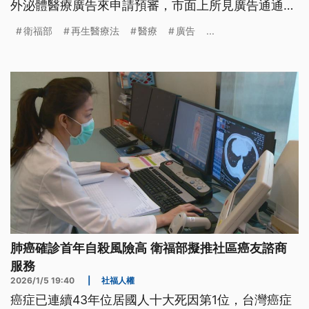
外泌體醫療廣告來申請預審，市面上所見廣告通通違
法，元旦至今，已接獲4件外泌體醫美廣告違規案
衛福部
再生醫療法
醫療
廣告
...
件，已移交地方衛生局調查，若查證屬實，最重可罰
2000萬元。
肺癌確診首年自殺風險高 衛福部擬推社區癌友諮商
服務
2026/1/5 19:40
|
社福人權
癌症已連續43年位居國人十大死因第1位，台灣癌症