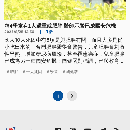
每4學童有1人過重或肥胖 醫師示警已成國安危機
2025/8/25 12:56
|
生活
國人10大死因中有8項是與肥胖有關，而且大多是從
小吃出來的。台灣肥胖醫學會警告，兒童肥胖會刺激
性早熟、增加糖尿病風險，甚至罹患癌症，兒童肥胖
已成為另一種國安危機；國健署則強調，已與教育部
合作，從校園結合家庭力量，宣導均衡飲食並養成運
肥胖
十大死因
學童
國健署
...
動習慣，鼓勵學童以白開水取代含糖飲料。
1