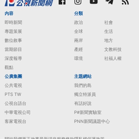
內容
分類
即時新聞
政治
社會
專題策展
全球
生活
數位敘事
兩岸
地方
當期節目
產經
文教科技
深度報導
環境
社福人權
觀點
公廣集團
主題網站
公共電視
我們的島
PTS TW
獨立特派員
公視台語台
有話好說
中華電視公司
P#新聞實驗室
客家電視台
PNN新聞議題中心
關於我們
更正啟事
最新消息
服務條款
隱私權保護政策