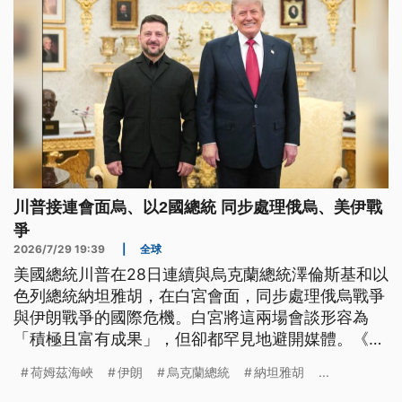
和平的僵局。
川普接連會面烏、以2國總統 同步處理俄烏、美伊戰
爭
2026/7/29 19:39
|
全球
美國總統川普在28日連續與烏克蘭總統澤倫斯基和以
色列總統納坦雅胡，在白宮會面，同步處理俄烏戰爭
與伊朗戰爭的國際危機。白宮將這兩場會談形容為
「積極且富有成果」，但卻都罕見地避開媒體。《紐
約時報》解讀，這與先前川普的承諾有關，只是俄烏
荷姆茲海峽
伊朗
烏克蘭總統
納坦雅胡
...
和平談判仍無突破，伊朗態度依舊強硬，川普想要盡