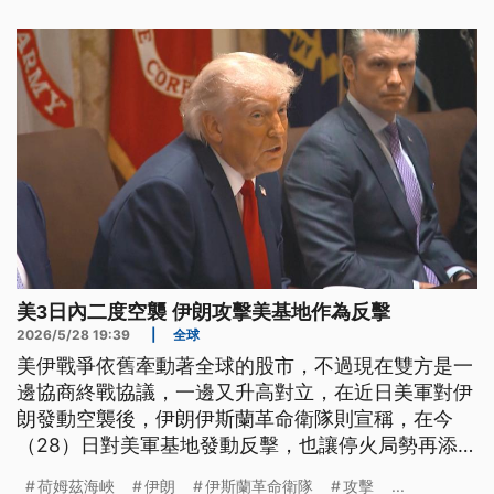
快結束兩場戰爭，恐怕仍面臨艱鉅挑戰。
美3日內二度空襲 伊朗攻擊美基地作為反擊
2026/5/28 19:39
|
全球
美伊戰爭依舊牽動著全球的股市，不過現在雙方是一
邊協商終戰協議，一邊又升高對立，在近日美軍對伊
朗發動空襲後，伊朗伊斯蘭革命衛隊則宣稱，在今
（28）日對美軍基地發動反擊，也讓停火局勢再添變
數。另一方面，美國總統川普表示，仍舊不滿意伊朗
荷姆茲海峽
伊朗
伊斯蘭革命衛隊
攻擊
...