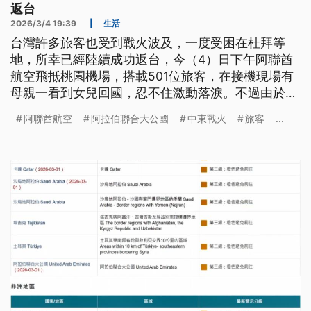
返台
2026/3/4 19:39
|
生活
台灣許多旅客也受到戰火波及，一度受困在杜拜等
地，所幸已經陸續成功返台，今（4）日下午阿聯酋
航空飛抵桃園機場，搭載501位旅客，在接機現場有
母親一看到女兒回國，忍不住激動落淚。不過由於卡
達的機場依舊沒有開放，已經有20多名滯留在當地的
阿聯酋航空
阿拉伯聯合大公國
中東戰火
旅客
...
台灣人組成自救會，自行洽詢旅行社包車離開卡達，
要搭車到800公里外的沙烏地阿拉伯，希望能儘快返
家。