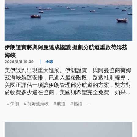
伊朗證實將與阿曼達成協議 擬劃分航道重啟荷姆茲
海峽
2026/8/6 19:39
|
全球
美伊談判出現重大進展。伊朗證實，與阿曼協商荷姆
茲海峽航運安排，已進入最後階段，路透社則報導，
美國正評估一項讓伊朗管理部分航道的方案，雙方對
於收費多少還在協商，美國則希望完全免費，如果最
終拍板，將是開戰5個月以來，對伊朗最大的一次外
伊朗
荷姆茲海峽
航道
協議
...
交讓步。