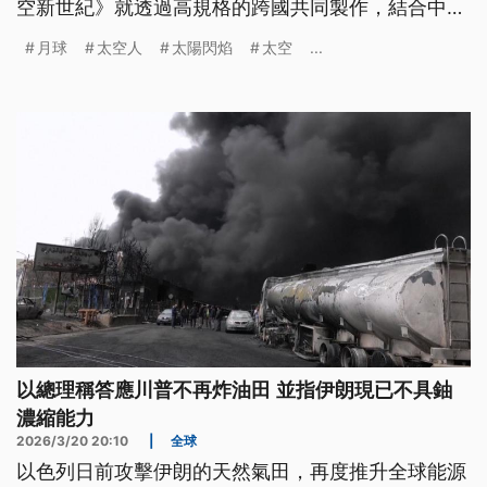
空新世紀》就透過高規格的跨國共同製作，結合中央
大學科研成果，由「太空人阿曼達」第一人稱敘事展
月球
太空人
太陽閃焰
太空
...
開，融合戲劇張力與嚴謹的科學驗證，直擊阿提米絲
登月任務。
以總理稱答應川普不再炸油田 並指伊朗現已不具鈾
濃縮能力
2026/3/20 20:10
|
全球
以色列日前攻擊伊朗的天然氣田，再度推升全球能源