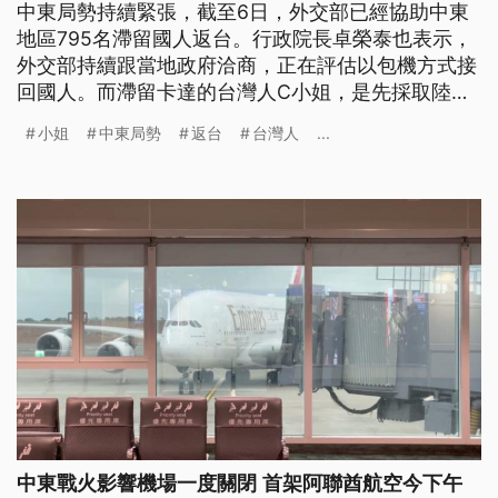
中東局勢持續緊張，截至6日，外交部已經協助中東
地區795名滯留國人返台。行政院長卓榮泰也表示，
外交部持續跟當地政府洽商，正在評估以包機方式接
回國人。而滯留卡達的台灣人C小姐，是先採取陸路
方式到沙烏地阿拉伯，再搭機到阿曼，未來打算飛往
小姐
中東局勢
返台
台灣人
...
吉隆坡再返台；她也透露，要從卡達走陸路離境很不
容易，因為大家都在搶車。
中東戰火影響機場一度關閉 首架阿聯酋航空今下午