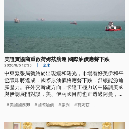
美證實協商重啟荷姆茲航運 國際油價應聲下跌
2026/8/5 12:35
|
全球
中東緊張局勢終於出現緩和曙光，市場看好美伊和平
協議即將達成，國際原油價格應聲下跌，舒緩能源通
膨壓力。在外交斡旋方面，卡達正極力居中協調美國
與伊朗展開對談，美、伊兩國目前也正透過阿曼，針
對重啟荷姆茲海峽進行密集協商。外界盛傳，伊朗與
美國國務卿
國際油價
談判
荷姆茲
...
阿曼打算向通行船隻收取服務費，並採取「五五分
帳」的利益共享模式。不過伊朗國內的民意卻呈現兩
極化，有人強烈反對向美國妥協，但也有人感嘆經濟
狀況極度不樂觀，期盼盡快結束這場既非戰爭、也非