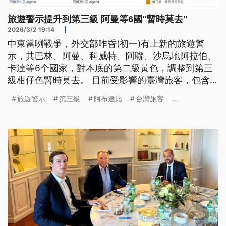
旅遊警示提升到第三級 阿曼等6國"暫時莫去"
2026/3/2 19:14
|
中東當咧戰爭，外交部昨昏(初一)有上新的旅遊警
示，共巴林、阿曼、科威特、阿聯、沙烏地阿拉伯、
卡達等6个國家，對本底的第二級黃色，調整到第三
級柑仔色暫時莫去。 目前受影響的臺灣旅客，包含
留佇遐閣有取消出團的，攏總76團、2059位民眾。
旅遊警示
第三級
阿布達比
台灣旅客
...
行政院長卓榮泰長今仔日(初二)也招各部會，聽中東
上新的情勢報告，啟動整備。 （新聞標題、導言為
台語文）