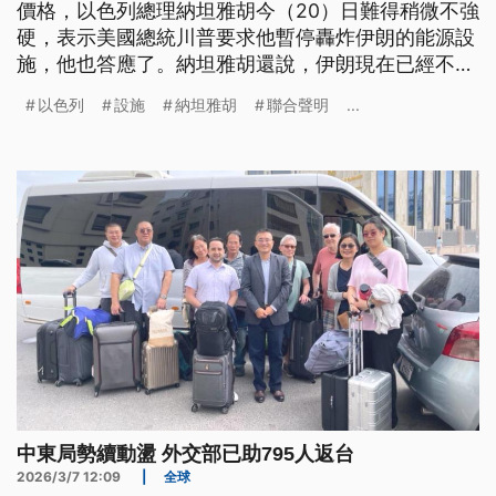
價格，以色列總理納坦雅胡今（20）日難得稍微不強
硬，表示美國總統川普要求他暫停轟炸伊朗的能源設
施，他也答應了。納坦雅胡還說，伊朗現在已經不具
備鈾濃縮能力，他認為戰爭可能提早結束。這一段話
以色列
設施
納坦雅胡
聯合聲明
...
被各界視為重要訊號，畢竟這一場美伊戰爭，以色列
在幕前幕後都是關鍵角色。
中東局勢續動盪 外交部已助795人返台
2026/3/7 12:09
|
全球