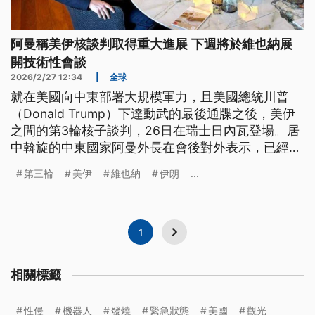
阿曼稱美伊核談判取得重大進展 下週將於維也納展
開技術性會談
2026/2/27 12:34
|
全球
就在美國向中東部署大規模軍力，且美國總統川普
（Donald Trump）下達動武的最後通牒之後，美伊
之間的第3輪核子談判，26日在瑞士日內瓦登場。居
中斡旋的中東國家阿曼外長在會後對外表示，已經取
得重大進展，雙方預定下週將在維也納展開另一場技
第三輪
美伊
維也納
伊朗
...
術性會談。
1
相關標籤
性侵
機器人
發燒
緊急狀態
美國
觀光