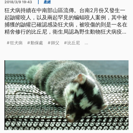
2018/3/9 19:43
|
產經
狂犬病持續在中南部山區流傳。台南2月份又發生一
起鼬獾咬人，以及兩起罕見的蝙蝠咬人案例，其中被
捕獲的鼬獾已確認感染狂犬病，被咬傷的則是一名在
精舍修行的比丘尼，衛生局認為野生動物狂犬病疫情
仍有潛在危險，呼籲民眾提高警覺。 80多歲比丘尼
狂犬病
動保處
師父
比丘尼
...
左手包著紗布，三個禮拜前的傷，到現在還沒癒合，
農曆初二一早，她剛走出房門，被一隻鼬獾連咬四
口，連皮都被扯下來。 老人家到現在還心有餘悸，
趕來救她的其他師