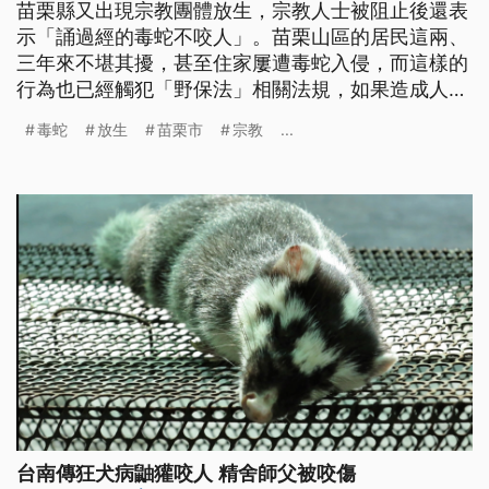
苗栗縣又出現宗教團體放生，宗教人士被阻止後還表
示「誦過經的毒蛇不咬人」。苗栗山區的居民這兩、
三年來不堪其擾，甚至住家屢遭毒蛇入侵，而這樣的
行為也已經觸犯「野保法」相關法規，如果造成人畜
的傷害還需要面對刑事責任。 這裡位於苗栗市南勢
毒蛇
放生
苗栗市
宗教
...
里，民眾指著鐵門和門口的花圃，表示已經不只一次
被毒蛇嚇到，「兩次啊！一次我早上起來一開鐵門，
就一條吊在這邊，我就趕快用棍子把牠頭敲敲敲敲死
掉喔。上個月我也是一開，牠就夾在
台南傳狂犬病鼬獾咬人 精舍師父被咬傷