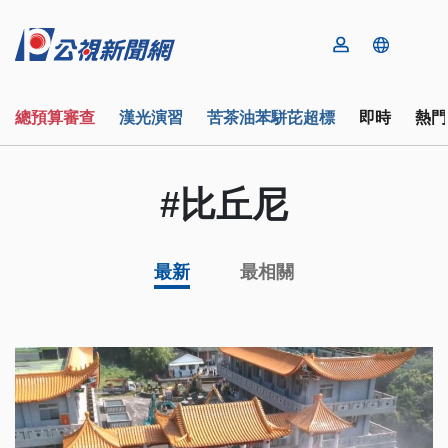
總預算審查
漢光演習
苦茶油苯駢芘超標
即時
熱門
#比丘尼
最新
最相關