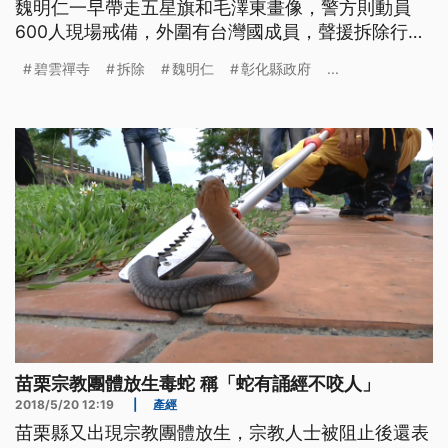
魏明仁一早帶走五星旗和毛澤東畫像，警方則動員
600人現場戒備，外圍有台灣國成員，聲援拆除行
動。 彰化二水碧雲禪寺違建拆除前的清場，驚見汽
碧雲禪寺
拆除
魏明仁
彰化縣政府
...
油和瓦斯桶。10點一到，現場指揮官下令拆除，旗桿
被拉倒，大殿屋簷和前庭，變成一堆瓦礫。 警方動
員警力600人，從山腳路就管制人員進出，就怕發生
流血衝突，整個拆除過程，沒有遇
苗栗宗教團體放生毒蛇 稱「蛇有誦經不咬人」
2018/5/20 12:19
|
產經
苗栗縣又出現宗教團體放生，宗教人士被阻止後還表