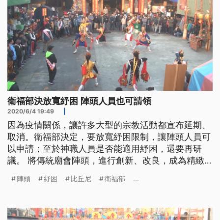
衛福部決放寬紓困 陣頭人員也可請領
2020/6/4 19:49
|
因為疫情關係，讓許多大型的宗教活動都宣布延期、
取消。衛福部決定，要放寬紓困限制，讓陣頭人員可
以申請；至於神職人員是否能適用紓困，還要再研
議。 將傳統廟會陣頭，進行創新、改良，成為精緻
專業的表演藝術。九天民俗技藝團，多年以來在海內
陣頭
紓困
比丘尼
衛福部
...
外發揚台灣民俗文化，具有相當高的知名度，但在疫
情期間，團隊營運也大受衝擊。 九天民俗技藝團團
長許振榮說：「2月開始到現在是100%沒有表演，固
定支出大概一個月大概150萬，