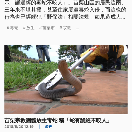
示「誦過經的毒蛇不咬人」。苗栗山區的居民這兩、
三年來不堪其擾，甚至住家屢遭毒蛇入侵，而這樣的
行為也已經觸犯「野保法」相關法規，如果造成人畜
的傷害還需要面對刑事責任。 這裡位於苗栗市南勢
毒蛇
放生
苗栗市
宗教
...
里，民眾指著鐵門和門口的花圃，表示已經不只一次
被毒蛇嚇到，「兩次啊！一次我早上起來一開鐵門，
就一條吊在這邊，我就趕快用棍子把牠頭敲敲敲敲死
掉喔。上個月我也是一開，牠就夾在
苗栗宗教團體放生毒蛇 稱「蛇有誦經不咬人」
2018/5/20 12:19
|
產經