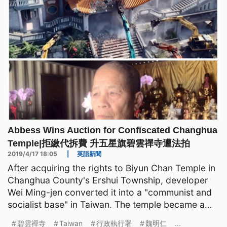
定支出大概一個月大概150萬，
Abbess Wins Auction for Confiscated Changhua
Temple|拒繳代拆費 升五星旗碧雲禪寺遭法拍
2019/4/17 18:05
|
英語新聞
After acquiring the rights to Biyun Chan Temple in
Changhua County's Ershui Township, developer
Wei Ming-jen converted it into a "communist and
socialist base" in Taiwan. The temple became a
center o
碧雲禪寺
Taiwan
行政執行署
魏明仁
...