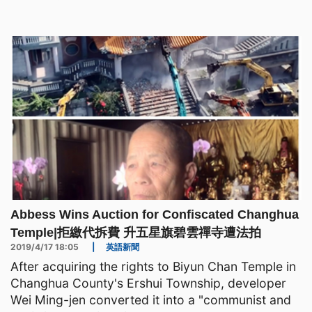
Abbess Wins Auction for Confiscated Changhua
Temple|拒繳代拆費 升五星旗碧雲禪寺遭法拍
2019/4/17 18:05
|
英語新聞
After acquiring the rights to Biyun Chan Temple in
Changhua County's Ershui Township, developer
Wei Ming-jen converted it into a "communist and