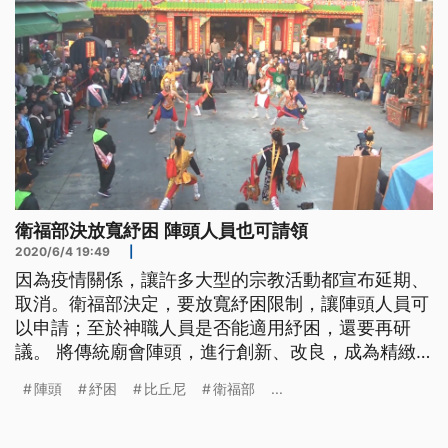
衛福部決放寬紓困 陣頭人員也可請領
2020/6/4 19:49
|
因為疫情關係，讓許多大型的宗教活動都宣布延期、
取消。衛福部決定，要放寬紓困限制，讓陣頭人員可
以申請；至於神職人員是否能適用紓困，還要再研
議。 將傳統廟會陣頭，進行創新、改良，成為精緻
專業的表演藝術。九天民俗技藝團，多年以來在海內
陣頭
紓困
比丘尼
衛福部
...
外發揚台灣民俗文化，具有相當高的知名度，但在疫
情期間，團隊營運也大受衝擊。 九天民俗技藝團團
長許振榮說：「2月開始到現在是100%沒有表演，固