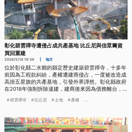
彰化碧雲禪寺遭侵占成共產基地 比丘尼與信眾籌資
買回重建
2026/5/18 19:39
|
地方
位於彰化縣二水鄉的縣定歷史建築碧雲禪寺，十多年
前因為工程款糾紛，產權遭建商侵占，一度被改造成
高掛五星旗的共產基地，引發外界譁然。彰化縣政府
在2018年強制拆除違建，建商後來因為債務離台，
這塊遭到法拍的土地已經被比丘尼師父們及信眾再次
碧雲禪寺
比丘尼
土地
產權
...
買回土地產權，目前正積極尋求更多協助，要來重建
禪修道場。