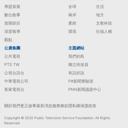
專題策展
全球
生活
數位敘事
兩岸
地方
當期節目
產經
文教科技
深度報導
環境
社福人權
觀點
公廣集團
主題網站
公共電視
我們的島
PTS TW
獨立特派員
公視台語台
有話好說
中華電視公司
P#新聞實驗室
客家電視台
PNN新聞議題中心
關於我們
更正啟事
最新消息
服務條款
隱私權保護政策
Copyright © 2020 Public Television Service Foundation. All Rights
Reserved.