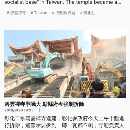
socialist base" in Taiwan. The temple became a
center o
碧雲禪寺
Taiwan
行政執行署
魏明仁
...
碧雲禪寺爭議大 彰縣府今強制拆除
2018/9/26 19:23
|
彰化二水碧雲禪寺違建，彰化縣政府今天上午十點進
行拆除，還宣示要拆到一磚一瓦都不剩，寺廟負責人