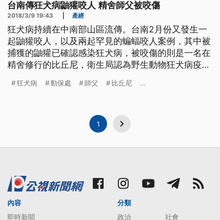
台南傳狂犬病鼬獾咬人 精舍師父被咬傷
2018/3/9 19:43
|
產經
狂犬病持續在中南部山區流傳。台南2月份又發生一
起鼬獾咬人，以及兩起罕見的蝙蝠咬人案例，其中被
捕獲的鼬獾已確認感染狂犬病，被咬傷的則是一名在
精舍修行的比丘尼，衛生局認為野生動物狂犬病疫情
仍有潛在危險，呼籲民眾提高警覺。 80多歲比丘尼
狂犬病
動保處
師父
比丘尼
...
左手包著紗布，三個禮拜前的傷，到現在還沒癒合，
農曆初二一早，她剛走出房門，被一隻鼬獾連咬四
口，連皮都被扯下來。 老人家到現在還心有餘悸，
趕來救她的其他師
1
內容
分類
即時新聞
政治
社會