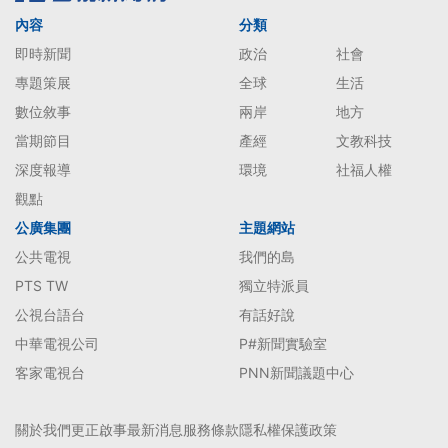
內容
分類
即時新聞
政治
社會
專題策展
全球
生活
數位敘事
兩岸
地方
當期節目
產經
文教科技
深度報導
環境
社福人權
觀點
公廣集團
主題網站
公共電視
我們的島
PTS TW
獨立特派員
公視台語台
有話好說
中華電視公司
P#新聞實驗室
客家電視台
PNN新聞議題中心
關於我們
更正啟事
最新消息
服務條款
隱私權保護政策