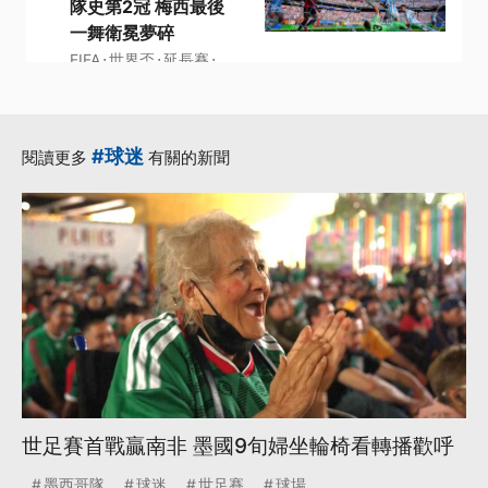
隊史第2冠 梅西最後
一舞衛冕夢碎
·
·
·
FIFA
世界盃
延長賽
·
·
最後一舞
西班牙
更多...
#球迷
閱讀更多
有關的新聞
世足賽首戰贏南非 墨國9旬婦坐輪椅看轉播歡呼
墨西哥隊
球迷
世足賽
球場