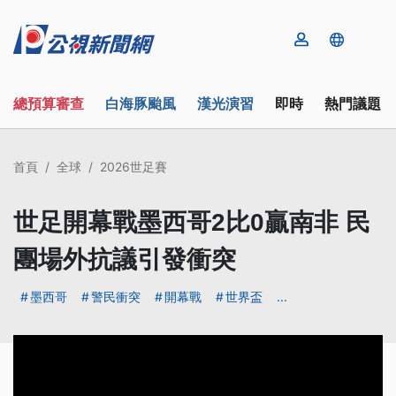
總預算審查
白海豚颱風
漢光演習
即時
熱門議題
首頁
全球
2026世足賽
世足開幕戰墨西哥2比0贏南非 民
團場外抗議引發衝突
墨西哥
警民衝突
開幕戰
世界盃
...