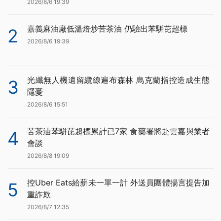
2026/8/6 19:39
嘉義麻油廠低溫焙炒苦茶油 仍驗出苯駢芘超標
2
2026/8/6 19:39
光纖無人機遺留纜線遍布森林 烏克蘭指控造成生態
3
隱憂
2026/8/6 15:51
苦茶油苯駢芘超標累計已7家 食藥署將赴雲嘉與業者
4
會談
2026/8/8 19:09
控Uber Eats給薪未一單一計 外送員團體揚言提告加
5
重詐欺
2026/8/7 12:35