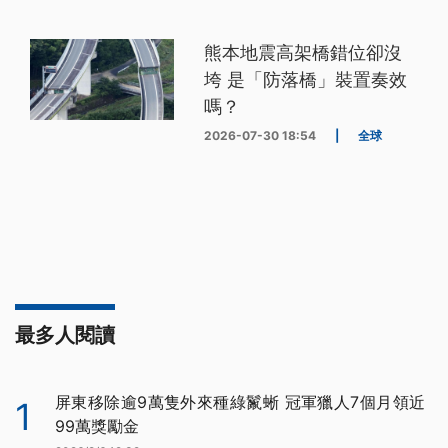
熊本地震高架橋錯位卻沒
垮 是「防落橋」裝置奏效
嗎？
2026-07-30 18:54
|
全球
最多人閱讀
屏東移除逾9萬隻外來種綠鬣蜥 冠軍獵人7個月領近
1
99萬獎勵金