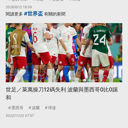
2026/6/12 19:39
#世界盃
閱讀更多
有關的新聞
世足／萊萬操刀12碼失利 波蘭與墨西哥0比0踢
和
墨西哥
波蘭
球迷
2022/11/23 07:57