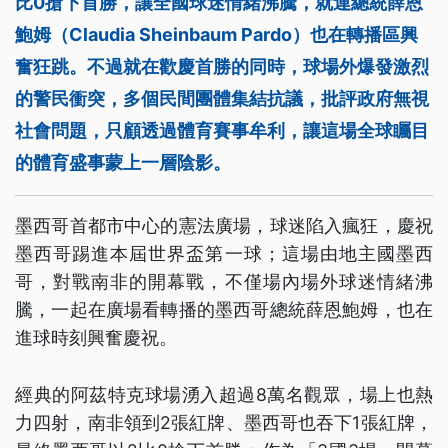
比0搶下首勝，讓全國球迷情緒沸騰，就連總統薛恩
鮑姆（Claudia Sheinbaum Pardo）也在轉播區興
奮狂跳。不過就在歡慶首勝的同時，球場外爆發激烈
的警民衝突，多個民間團體集結抗議，批評政府無視
社會問題，只顧透過體育賽事牟利，讓這場全球矚目
的體育盛事蒙上一層陰影。
墨西哥首都市中心的憲法廣場，球迷陷入瘋狂，慶祝
墨西哥踢進本屆世界盃第一球；這場由地主國墨西
哥，對戰南非的開幕戰，不僅場內場外球迷情緒沸
騰，一起在廣場看轉播的墨西哥總統薛恩鮑姆，也在
進球時刻興奮慶祝。
經典的阿茲特克球場湧入超過8萬名觀眾，場上也熱
力四射，南非領到2張紅牌、墨西哥也吞下1張紅牌，