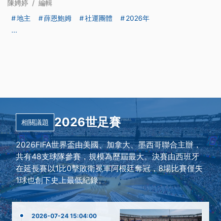
陳娉婷
/
編輯
地主
薛恩鮑姆
社運團體
2026年
...
2026世足賽
相關議題
2026FIFA世界盃由美國、加拿大、墨西哥聯合主辦，
共有48支球隊參賽，規模為歷屆最大。決賽由西班牙
在延長賽以1比0擊敗衛冕軍阿根廷奪冠，8場比賽僅失
1球也創下史上最低紀錄。
2026-07-24 15:04:00