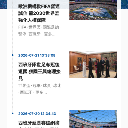
歐洲機構批FIFA營運
誠信 籲2030世界盃
強化人權保障
·
·
·
FIFA
世界盃
國際足總
·
·
暫停
西班牙
更多...
2026-07-21 13:38:08
西班牙隊世足奪冠後
返國 獲國王與總理接
見
·
·
·
世界盃
冠軍
球員
球迷
·
·
西班牙
更多...
2026-07-20 12:34:43
西班牙延長賽破網摘