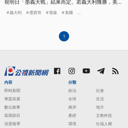
視明日「墨義大戰」結果而定。若義大利獲勝，美義
將雙雙晉級；若墨西哥贏球，需比較失分率決定3隊
義大利
墨西哥
晉級
美國
...
命運。
1
內容
分類
即時新聞
政治
社會
專題策展
全球
生活
數位敘事
兩岸
地方
當期節目
產經
文教科技
深度報導
環境
社福人權