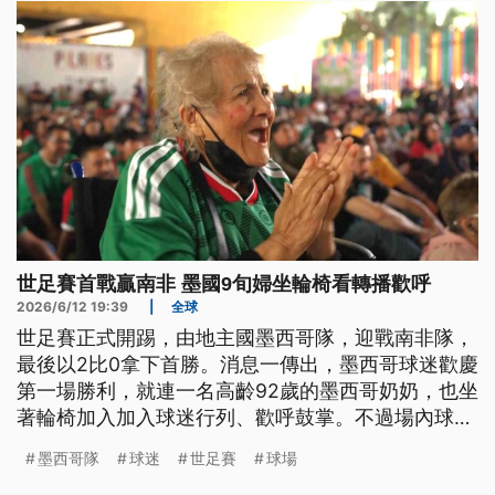
世足賽首戰贏南非 墨國9旬婦坐輪椅看轉播歡呼
2026/6/12 19:39
|
全球
世足賽正式開踢，由地主國墨西哥隊，迎戰南非隊，
最後以2比0拿下首勝。消息一傳出，墨西哥球迷歡慶
第一場勝利，就連一名高齡92歲的墨西哥奶奶，也坐
著輪椅加入加入球迷行列、歡呼鼓掌。不過場內球賽
踢球，場外卻有不少民間團體聚集抗議，還爆發激烈
墨西哥隊
球迷
世足賽
球場
的警民衝突。