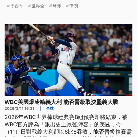
數百萬球迷湧入，從大型觀賽派對到疾病監測系統全
墨西哥
世界盃
球隊
伊朗
...
面啟動。這場史上規模最大的世界盃不只考驗球隊實
力，也考驗主辦國的協調與應變能力。
WBC美國爆冷輸義大利 能否晉級取決墨義大戰
2026/3/11 16:31
|
全球
2026年WBC世界棒球經典賽B組預賽即將結束，被
WBC官方評為「派出史上最強陣容」的美國，今
（11）日對戰義大利卻以6比8吞敗，能否晉級複賽需