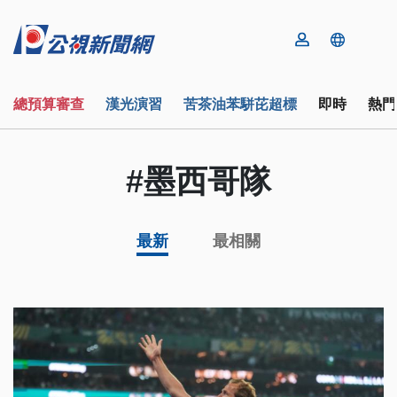
總預算審查
漢光演習
苦茶油苯駢芘超標
即時
熱門
#墨西哥隊
最新
最相關