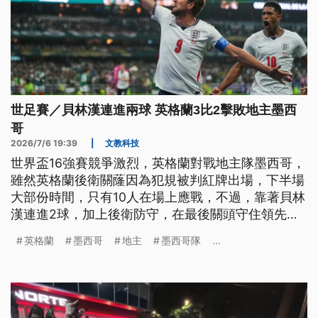
世足賽／貝林漢連進兩球 英格蘭3比2擊敗地主墨西
哥
2026/7/6 19:39
|
文教科技
世界盃16強賽競爭激烈，英格蘭對戰地主隊墨西哥，
雖然英格蘭後衛關蕯因為犯規被判紅牌出場，下半場
大部份時間，只有10人在場上應戰，不過，靠著貝林
漢連進2球，加上後衛防守，在最後關頭守住領先，
終場英格蘭就以3比2獲勝，挺進8強，下一場比賽將
英格蘭
墨西哥
地主
墨西哥隊
...
對決挪威。