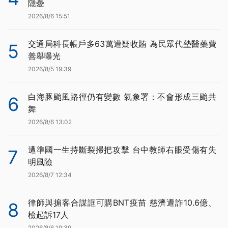
隱憂
2026/8/6 15:51
交通局科長帳戶多63萬遭疑收賄 為民眾代墊醫藥費
5
善舉曝光
2026/8/5 19:39
白海豚颱風路徑仍有變數 氣象署：不會形成三颱共
6
舞
2026/8/6 13:02
遭準國一生持斷裂掃把攻擊 台中教師右眼受傷有失
7
明風險
2026/8/7 12:34
律師與掮客合謀誆可購BNT疫苗 慈濟遭詐10.6億、
8
檢起訴17人
2026/8/6 19:39