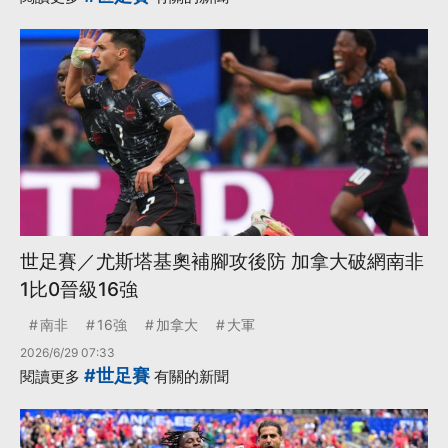
世足賽／尤斯塔基奧補腳攻後防 加拿大破網南非
1比0晉級16強
南非
16強
加拿大
大軍
2026/6/29 07:33
#世足賽
閱讀更多
有關的新聞