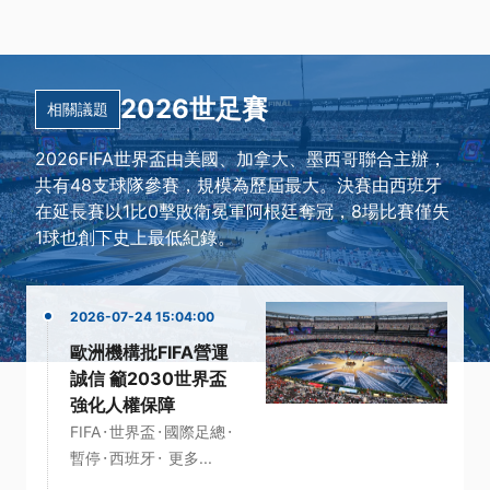
2026世足賽
相關議題
2026FIFA世界盃由美國、加拿大、墨西哥聯合主辦，
共有48支球隊參賽，規模為歷屆最大。決賽由西班牙
在延長賽以1比0擊敗衛冕軍阿根廷奪冠，8場比賽僅失
1球也創下史上最低紀錄。
2026-07-24 15:04:00
歐洲機構批FIFA營運
誠信 籲2030世界盃
強化人權保障
·
·
·
FIFA
世界盃
國際足總
·
·
暫停
西班牙
更多...