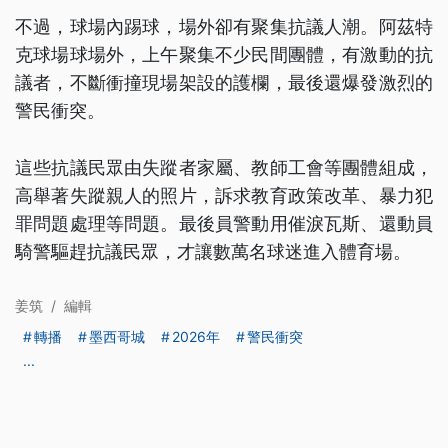
不過，球場內踢球，場外卻有聚集抗議人潮。阿茲特
克球場球場外，上午聚集不少民間團體，有激動的抗
議者，不斷衝撞現場架設的護欄，最後還爆發激烈的
警民衝突。
這些抗議民眾由失蹤者家屬、教師工會等團體組成，
高舉著失蹤親人的照片，訴求教育政策改革、暴力犯
罪問題處理等問題。最後員警動用催淚瓦斯、還動員
騎警驅趕抗議民眾，才讓數萬名球迷進入體育場。
姜筑
/
編輯
轉播
墨西哥城
2026年
警民衝突
...