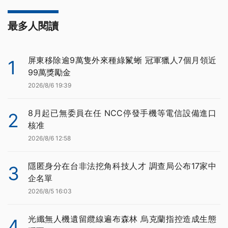
最多人閱讀
屏東移除逾9萬隻外來種綠鬣蜥 冠軍獵人7個月領近
1
99萬獎勵金
2026/8/6 19:39
8月起已無委員在任 NCC停發手機等電信設備進口
2
核准
2026/8/6 12:58
隱匿身分在台非法挖角科技人才 調查局公布17家中
3
企名單
2026/8/5 16:03
光纖無人機遺留纜線遍布森林 烏克蘭指控造成生態
4