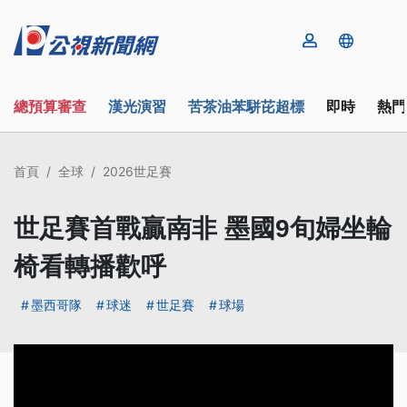
總預算審查
漢光演習
苦茶油苯駢芘超標
即時
熱門
首頁
全球
2026世足賽
世足賽首戰贏南非 墨國9旬婦坐輪
椅看轉播歡呼
墨西哥隊
球迷
世足賽
球場