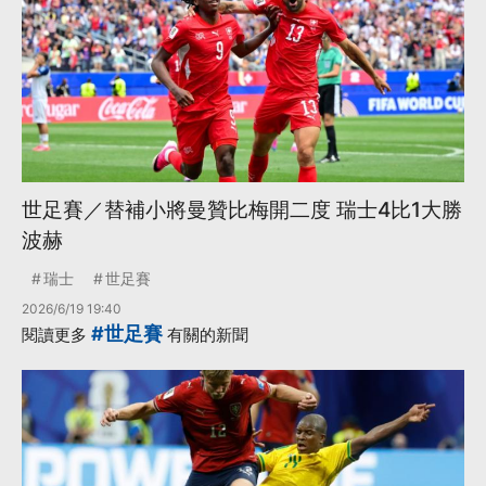
世足賽／替補小將曼贊比梅開二度 瑞士4比1大勝
波赫
瑞士
世足賽
2026/6/19 19:40
#世足賽
閱讀更多
有關的新聞