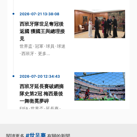
2026-07-21 13:38:08
西班牙隊世足奪冠後
返國 獲國王與總理接
見
·
·
·
世界盃
冠軍
球員
球迷
·
·
西班牙
更多...
2026-07-20 12:34:43
西班牙延長賽破網摘
隊史第2冠 梅西最後
一舞衛冕夢碎
·
·
·
FIFA
世界盃
延長賽
·
·
最後一舞
西班牙
更多...
#世足賽
閱讀更多
有關的新聞