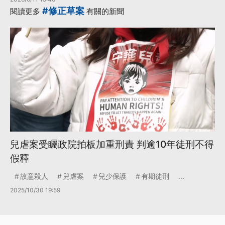
#修正草案
閱讀更多
有關的新聞
兒虐案受矚政院拍板加重刑責 判逾10年徒刑不得
假釋
故意殺人
兒虐案
兒少保護
有期徒刑
...
2025/10/30 19:59