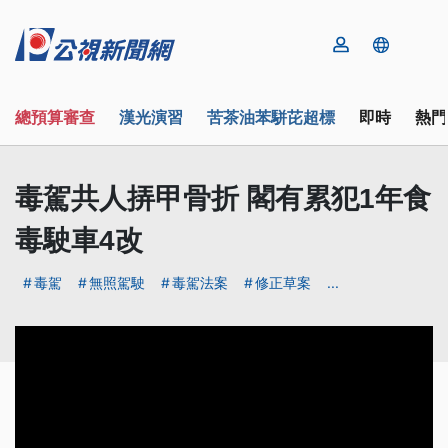
總預算審查
漢光演習
苦茶油苯駢芘超標
即時
熱門
毒駕共人挵甲骨折 閣有累犯1年食
毒駛車4改
毒駕
無照駕駛
毒駕法案
修正草案
...