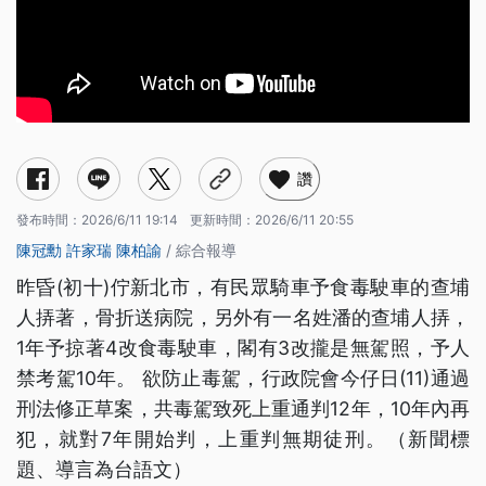
讚
發布時間：
2026/6/11 19:14
更新時間：
2026/6/11 20:55
陳冠勳
許家瑞
陳柏諭
/ 綜合報導
昨昏(初十)佇新北市，有民眾騎車予食毒駛車的查埔
人挵著，骨折送病院，另外有一名姓潘的查埔人挵，
1年予掠著4改食毒駛車，閣有3改攏是無駕照，予人
禁考駕10年。 欲防止毒駕，行政院會今仔日(11)通過
刑法修正草案，共毒駕致死上重通判12年，10年內再
犯，就對7年開始判，上重判無期徒刑。（新聞標
題、導言為台語文）