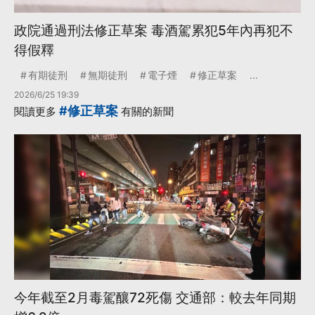
政院通過刑法修正草案 毒酒駕累犯5年內再犯不
得假釋
有期徒刑
無期徒刑
電子煙
修正草案
...
2026/6/25 19:39
#修正草案
閱讀更多
有關的新聞
今年截至2月毒駕釀72死傷 交通部：較去年同期