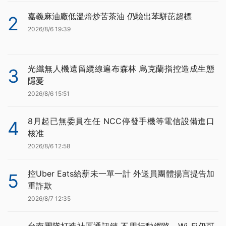
嘉義麻油廠低溫焙炒苦茶油 仍驗出苯駢芘超標
2
2026/8/6 19:39
光纖無人機遺留纜線遍布森林 烏克蘭指控造成生態
3
隱憂
2026/8/6 15:51
8月起已無委員在任 NCC停發手機等電信設備進口
4
核准
2026/8/6 12:58
控Uber Eats給薪未一單一計 外送員團體揚言提告加
5
重詐欺
2026/8/7 12:35
台南團隊打造社區通訊鏈 不用行動網路、Wi-Fi仍可