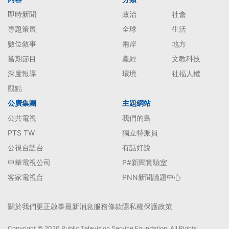
即時新聞
政治
社會
專題策展
全球
生活
數位敘事
兩岸
地方
當期節目
產經
文教科技
深度報導
環境
社福人權
觀點
公廣集團
主題網站
公共電視
我們的島
PTS TW
獨立特派員
公視台語台
有話好說
中華電視公司
P#新聞實驗室
客家電視台
PNN新聞議題中心
關於我們
更正啟事
最新消息
服務條款
隱私權保護政策
Copyright © 2020 Public Television Service Foundation. All Rights