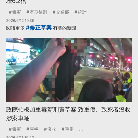
增6.2倍
毒駕
有期徒刑
交通部
統計
2026/6/12 19:39
#修正草案
閱讀更多
有關的新聞
政院拍板加重毒駕刑責草案 致重傷、致死者沒收
涉案車輛
毒駕
車輛
沒收
重傷
...
2026/6/11 19:40