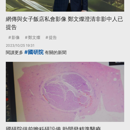
網傳與女子飯店私會影像 鄭文燦澄清非影中人已
提告
影像
鄭文燦
提告
2023/10/25 19:31
#國研院
閱讀更多
有關的新聞
國研院供前瞻科研設備 助開發精準醫療