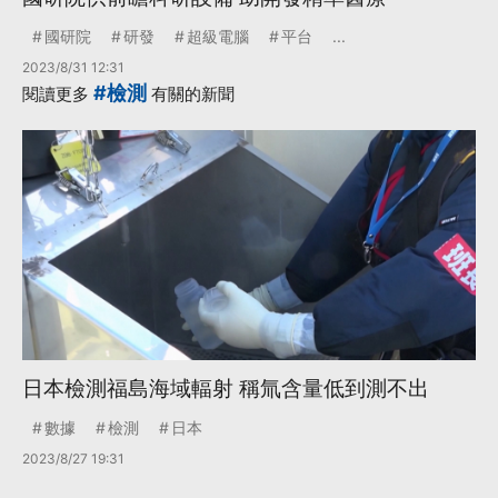
國研院
研發
超級電腦
平台
...
2023/8/31 12:31
#檢測
閱讀更多
有關的新聞
日本檢測福島海域輻射 稱氚含量低到測不出
數據
檢測
日本
2023/8/27 19:31