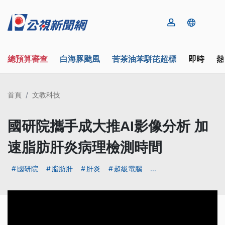
總預算審查
白海豚颱風
苦茶油苯駢芘超標
即時
熱
首頁
文教科技
國研院攜手成大推AI影像分析 加
速脂肪肝炎病理檢測時間
國研院
脂肪肝
肝炎
超級電腦
...