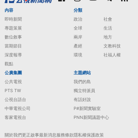
內容
分類
即時新聞
政治
社會
專題策展
全球
生活
數位敘事
兩岸
地方
當期節目
產經
文教科技
深度報導
環境
社福人權
觀點
公廣集團
主題網站
公共電視
我們的島
PTS TW
獨立特派員
公視台語台
有話好說
中華電視公司
P#新聞實驗室
客家電視台
PNN新聞議題中心
關於我們
更正啟事
最新消息
服務條款
隱私權保護政策