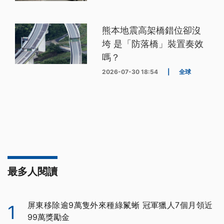
熊本地震高架橋錯位卻沒
垮 是「防落橋」裝置奏效
嗎？
2026-07-30 18:54
|
全球
最多人閱讀
屏東移除逾9萬隻外來種綠鬣蜥 冠軍獵人7個月領近
1
99萬獎勵金