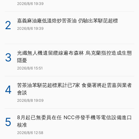
2026/8/6 19:39
嘉義麻油廠低溫焙炒苦茶油 仍驗出苯駢芘超標
2
2026/8/6 19:39
光纖無人機遺留纜線遍布森林 烏克蘭指控造成生態
3
隱憂
2026/8/6 15:51
苦茶油苯駢芘超標累計已7家 食藥署將赴雲嘉與業者
4
會談
2026/8/8 19:09
8月起已無委員在任 NCC停發手機等電信設備進口
5
核准
2026/8/6 12:58