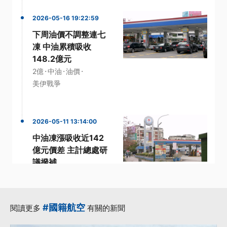
2026-05-16 19:22:59
下周油價不調整連七
凍 中油累積吸收
148.2億元
·
·
·
2億
中油
油價
美伊戰爭
2026-05-11 13:14:00
中油凍漲吸收近142
億元價差 主計總處研
議撥補
·
·
Donald Trump
中油
·
·
主計總處
布蘭特原油
·
撥補
更多...
#國籍航空
閱讀更多
有關的新聞