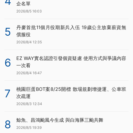
4
企名單
2026/8/5 16:03
丹麥首批11個月役期新兵入伍 19歲公主放棄薪資無
5
償服役
2026/8/4 12:35
EZ WAY實名認證引發個資疑慮 使用方式與爭議內容
6
一次看
2026/8/4 16:47
桃園巨蛋BOT案8/25開標 散場規劃增捷運、公車班
7
次疏運
2026/8/3 12:34
鯨魚、昌鴻颱風今生成 與白海豚三颱共舞
8
2026/8/5 19:39