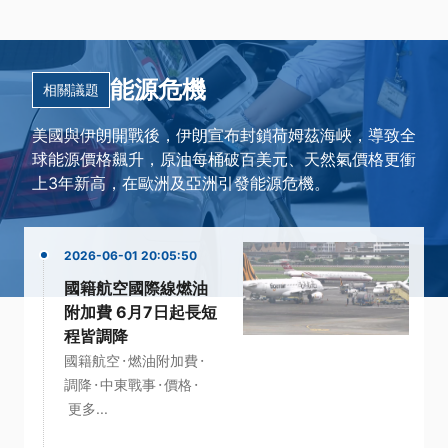
能源危機
相關議題
美國與伊朗開戰後，伊朗宣布封鎖荷姆茲海峽，導致全
球能源價格飆升，原油每桶破百美元、天然氣價格更衝
上3年新高，在歐洲及亞洲引發能源危機。
2026-06-01 20:05:50
國籍航空國際線燃油
附加費 6月7日起長短
程皆調降
·
·
國籍航空
燃油附加費
·
·
·
調降
中東戰事
價格
更多...