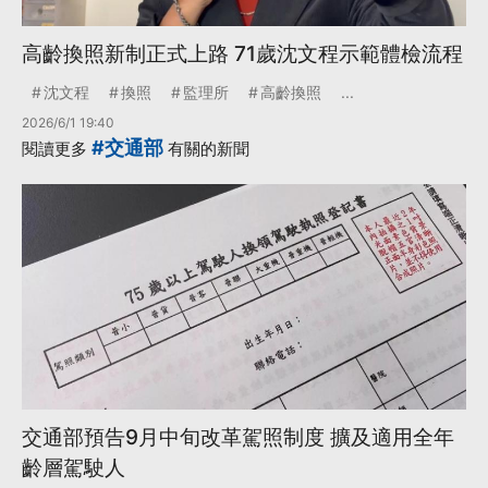
高齡換照新制正式上路 71歲沈文程示範體檢流程
沈文程
換照
監理所
高齡換照
...
2026/6/1 19:40
#交通部
閱讀更多
有關的新聞
交通部預告9月中旬改革駕照制度 擴及適用全年
齡層駕駛人