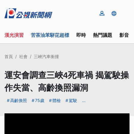
漢光演習
苦茶油苯駢芘超標
即時
熱門議題
影音
首頁
社會
三峽汽車衝撞
運安會調查三峽4死車禍 揭駕駛操
作失當、高齡換照漏洞
高齡換照
75歲
體檢
駕駛
...