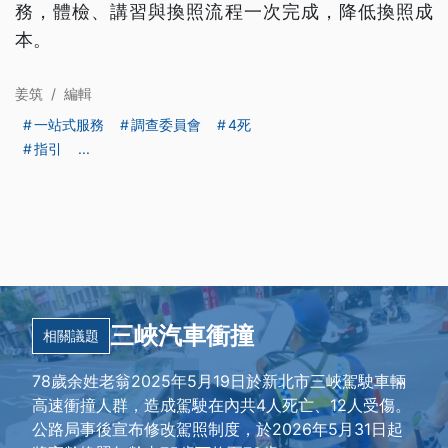
務，體檢、講習與換照流程一次完成，降低換照成
本。
姜筑
/
編輯
一站式服務
調查委員會
4死
指引
...
三峽汽車衝撞
相關議題
78歲余姓老翁2025年5月19日於新北市三峽駕駛車輛
高速衝撞人群，造成駕駛在內共4人死亡、12人受傷。
公路局事後宣布修改駕照制度，於2026年5月31日起