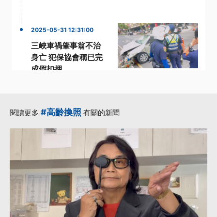
2025-05-31 12:31:00
三峽車禍肇事翁不治
身亡 犯保協會稱已完
成假扣押
·
·
三峽車禍
加護病房
·
·
家屬
新北市長侯友宜
·
法制局
更多...
#高齡換照
閱讀更多
有關的新聞