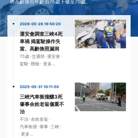
將高齡換照年齡由75歲下修至70歲。
2026-05-26 19:50:20
運安會調查三峽4死
車禍 揭駕駛操作失
當、高齡換照漏洞
·
·
·
75歲
交通部
運安會
·
·
駕駛
體檢
更多...
2025-05-31 10:11:50
三峽汽車衝撞釀3死
肇事余姓老翁傷重不
治
·
·
不治
余姓老翁
·
·
·
汽車衝撞
肇事
三峽
更多...