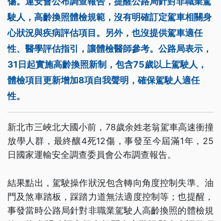
傷。運安會公布調查報告，提醒公路局針對非職業駕
駛人，高齡換照體檢規範，沒有明確訂定駕車相關身
心狀況與疾病評估項目。另外，也沒提供駕車適任
性、醫學評估指引，讓體檢醫師參考。公路局表示，
31日起實施高齡換照新制，包含75歲以上駕駛人，
體檢項目更新增加8項自我聲明，確保駕駛人適任
性。
新北市三峽北大國小前，78歲余姓老翁駕車高速衝撞
放學人群，最終釀4死12傷，事發至今屆滿1年，25
日國家運輸安全調查委員會公布調查報告。
結果點出，駕駛操作狀況包含轉向角度控制失準、油
門及煞車踏板，踩踏力道無法適度控制等；也提醒，
事發當時公路局針對非職業駕駛人高齡換照的體檢規