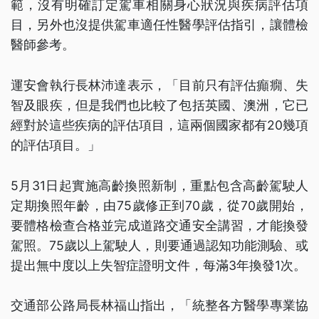
範，沒有明確訂定駕車相關身心狀況與疾病評估項
目，另外也沒提供駕車適任性醫學評估指引，讓體檢
醫師參考。
運安會執行長林沛達表示，「目前只有評估癲癇、失
智及眼疾，但是我們也比較了包括英國、澳洲，它已
經對於這些疾病的評估項目，這兩個國家都有20幾項
的評估項目。」
5月31日起實施高齡換照新制，重點包含高齡駕駛人
定期換照年齡，由75歲修正到70歲，從70歲開始，
要體格檢查合格並完成道路交通安全講習，才能換發
駕照。75歲以上駕駛人，則要通過認知功能測驗、或
提出無中度以上失智症證明文件，每滿3年換發1次。
交通部公路局長林福山指出，「統整各方醫學專業協