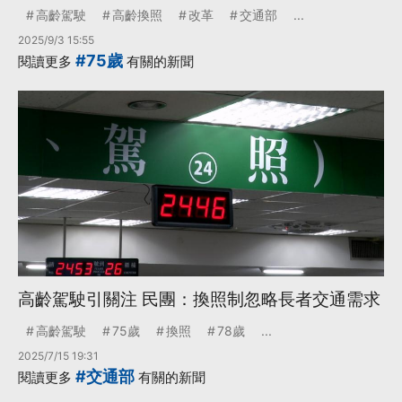
高齡駕駛
高齡換照
改革
交通部
...
2025/9/3 15:55
#75歲
閱讀更多
有關的新聞
高齡駕駛引關注 民團：換照制忽略長者交通需求
高齡駕駛
75歲
換照
78歲
...
2025/7/15 19:31
#交通部
閱讀更多
有關的新聞