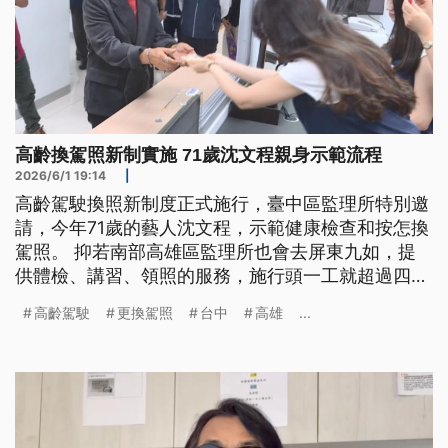
高齡換駕照新制實施 71歲沈文程親身示範流程
2026/6/1 19:14
|
高齡駕駛換照新制度正式施行，臺中區監理所特別邀
請，今年71歲的藝人沈文程，示範健康檢查和按怎換
駕照。 抑若南部高雄區監理所也會去屏東九如，提
供體檢、講習、領照的服務，施行頭一工就超過四百
名序大去辦。（新聞標題、導言為台語文）
高齡駕駛
更換駕照
台中
高雄
...