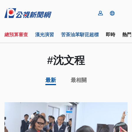
總預算審查
漢光演習
苦茶油苯駢芘超標
即時
熱門
#沈文程
最新
最相關