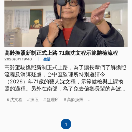
高齡換照新制正式上路 71歲沈文程示範體檢流程
2026/6/1 19:40
|
生活
高齡駕駛換照新制正式上路，為了讓長輩們了解換照
流程及消弭疑慮，台中區監理所特別邀請今
（2026）年71歲的藝人沈文程，示範健檢與上課換
照的過程。另外在南部，為了免去偏鄉長輩的奔波之
苦，高雄區監理所也前往屏東九如鄉，提供體檢、講
沈文程
換照
監理所
高齡換照
...
習、領照一條龍的下鄉服務，實施首日就吸引超過
400名長輩前往辦理。
1