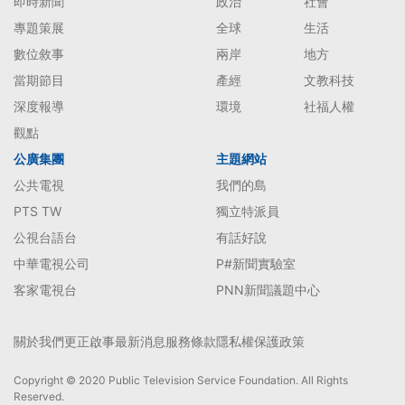
即時新聞
政治
社會
專題策展
全球
生活
數位敘事
兩岸
地方
當期節目
產經
文教科技
深度報導
環境
社福人權
觀點
公廣集團
主題網站
公共電視
我們的島
PTS TW
獨立特派員
公視台語台
有話好說
中華電視公司
P#新聞實驗室
客家電視台
PNN新聞議題中心
關於我們
更正啟事
最新消息
服務條款
隱私權保護政策
Copyright © 2020 Public Television Service Foundation. All Rights
Reserved.