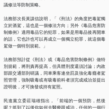
議修法等防制策略。
法務部次長黃謀信說明，「《刑法》的角度把毒駕獨
立於酒駕，這也是一個修法方向；另外《毒品危害防
制條例》適用毒品它的犯罪，如果是用毒品後再開車
的話，它也許也可以再成立一個獨立犯罪，就這個毒
駕做一個特別規範。」
法務部預計從《刑法》或《毒品危害防制條例》做特
別規範，將刑責再提高，但具體刑度還須討論；內政
部跟交通部則研議，同車乘客連坐罰及強化毒癮者駕
照管理，強制吸毒或有吸毒前科者須完成戒治並提出
證明後，才可換發或持有駕照。
民進黨立委莊瑞雄指出，「前端的一個預防，然後
呢？抓到了以後你如何去醫療跟戒治，任何的一個行