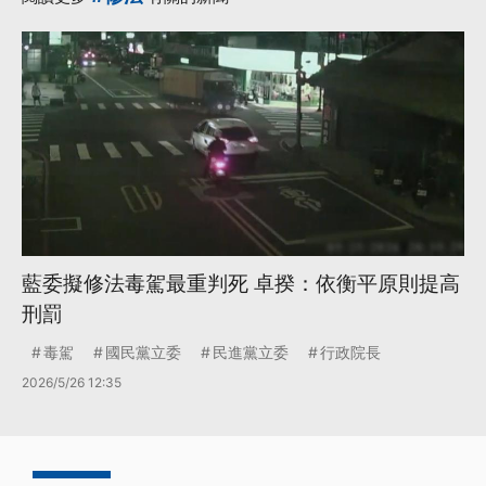
藍委擬修法毒駕最重判死 卓揆：依衡平原則提高
刑罰
毒駕
國民黨立委
民進黨立委
行政院長
2026/5/26 12:35