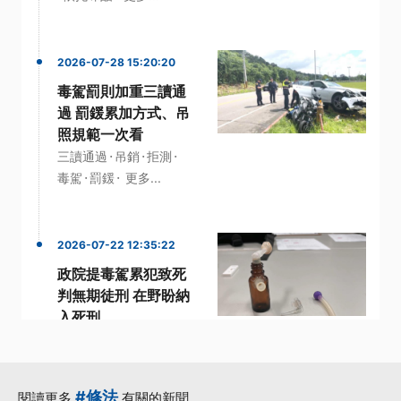
2026-07-28 15:20:20
毒駕罰則加重三讀通
過 罰鍰累加方式、吊
照規範一次看
·
·
·
三讀通過
吊銷
拒測
·
·
毒駕
罰鍰
更多...
2026-07-22 12:35:22
政院提毒駕累犯致死
判無期徒刑 在野盼納
入死刑
·
·
·
公共危險
政院
殺人罪
·
·
毒駕
無期徒刑
更多...
#修法
閱讀更多
有關的新聞