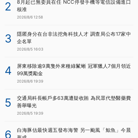
8月起已無委員在任 NCC停發手機等電信設備進口
2
核准
2026/8/6 12:58
隱匿身分在台非法挖角科技人才 調查局公布17家中
3
企名單
2026/8/5 16:03
屏東移除逾9萬隻外來種綠鬣蜥 冠軍獵人7個月領近
4
99萬獎勵金
2026/8/6 19:39
交通局科長帳戶多63萬遭疑收賄 為民眾代墊醫藥費
5
善舉曝光
2026/8/5 19:39
白海豚估最快週五發布海警 另一颱風「鯨魚」今晨
6
形成