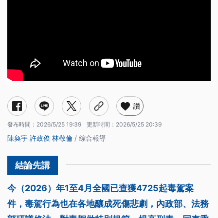
讚
發布時間：
2026/5/25 19:39
更新時間：
2026/5/25 20:39
陳奐宇
許政俊
林敬倫
/ 綜合報導
今（2026）年1至4月全國已查獲4725起毒駕案
件，毒駕行為也在各地釀成死傷悲劇，內政部、法務