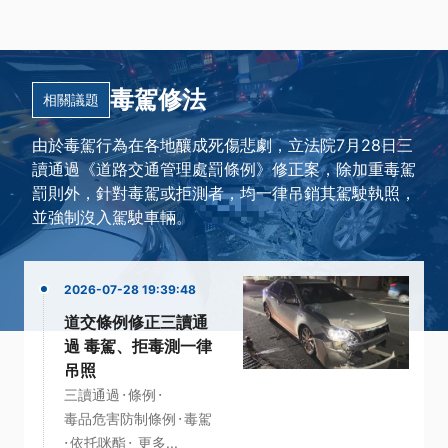
毒駕修法
相關議題
由於毒駕行為在各地釀成死傷悲劇，立法院7月28日三
讀通過《道路交通管理處罰條例》修正案，除加重毒駕
罰則外，針對毒駕或拒測者，均一律吊銷其駕駛執照，
並強制沒入駕駛車輛。
2026-07-28 19:39:48
道交條例修正三讀通
過 毒駕、拒毒測一律
吊照
·
·
三讀通過
條例
·
毒品危害防制條例
毒駕
·
·
依托咪酯
更多...