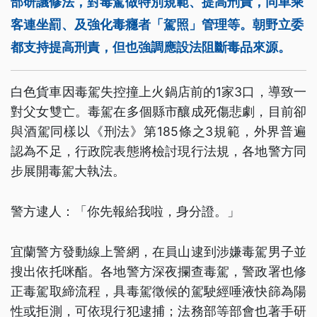
部研議修法，對毒駕做特別規範、提高刑責，同車乘
客連坐罰、及強化毒癮者「駕照」管理等。朝野立委
都支持提高刑責，但也強調應設法阻斷毒品來源。
白色貨車因毒駕失控撞上火鍋店前的1家3口，導致一
對父女雙亡。毒駕在多個縣市釀成死傷悲劇，目前卻
與酒駕同樣以《刑法》第185條之3規範，外界普遍
認為不足，行政院表態將檢討現行法規，各地警方同
步展開毒駕大執法。
警方逮人：「你先報給我啦，身分證。」
宜蘭警方發動線上警網，在員山逮到涉嫌毒駕男子並
搜出依托咪酯。各地警方深夜攔查毒駕，警政署也修
正毒駕取締流程，具毒駕徵候的駕駛經唾液快篩為陽
性或拒測，可依現行犯逮捕；法務部等部會也著手研