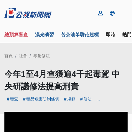
總預算審查
漢光演習
苦茶油苯駢芘超標
即時
熱門
首頁
社會
毒駕修法
今年1至4月查獲逾4千起毒駕 中
央研議修法提高刑責
毒駕
毒品危害防制條例
規範
修法
...