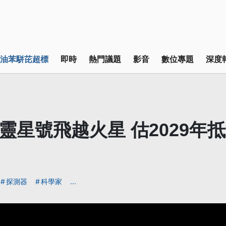
油苯駢芘超標
即時
熱門議題
影音
數位專題
深度
神靈星號飛越火星 估2029年
探測器
科學家
...