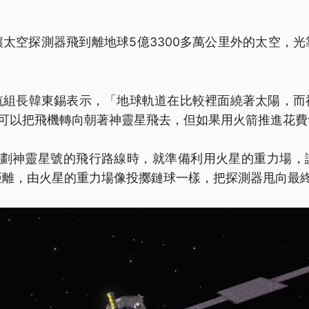
。
太空探測器飛到離地球5億3300多萬公里外的太空，
航組長韓東錫表示，「地球軌道在比較裡面繞著太陽，而
你可以把飛機轉向朝著神靈星飛去，但如果用火箭推進花費
在規劃神靈星號的飛行路線時，就準備利用火星的重力場，
距離，由火星的重力場像投擲鏈球一樣，把探測器甩向最