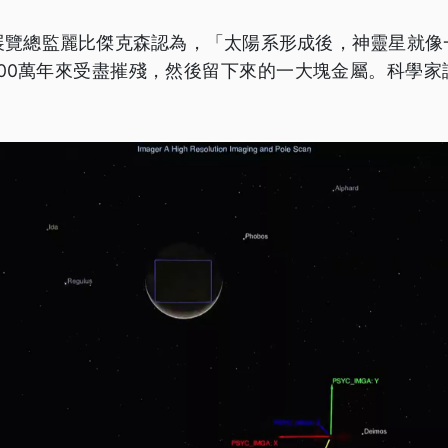
展覽總監麗比傑克森認為，「太陽系形成後，神靈星就像
400萬年來受盡摧殘，然後留下來的一大塊金屬。科學
」