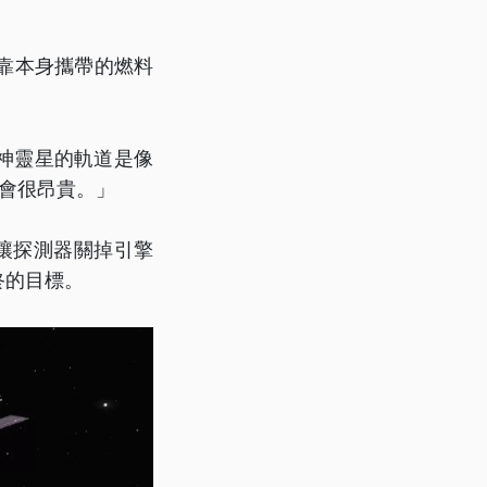
光靠本身攜帶的燃料
神靈星的軌道是像
會很昂貴。」
讓探測器關掉引擎
終的目標。