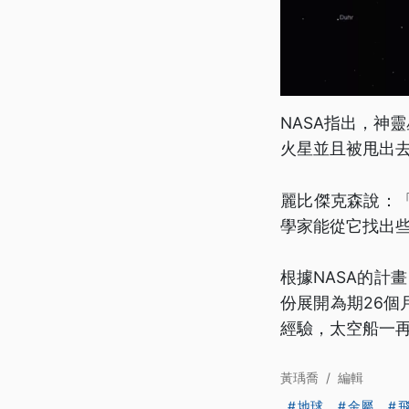
NASA指出，神
火星並且被甩出
麗比傑克森說：
學家能從它找出
根據NASA的計
份展開為期26個
經驗，太空船一
黃瑀喬
/
編輯
地球
金屬