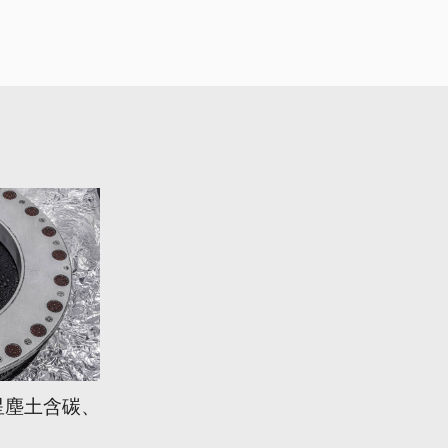
星塵土含碳、