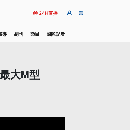
24H直播
報導
副刊
節目
國際記者
抵最大M型