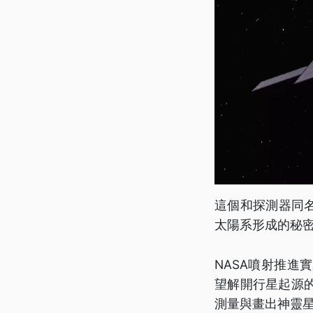
這個和探測器同
太陽系形成的秘
NASA噴射推
望解開行星起源
測量與畫出神靈