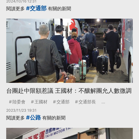
2024/10/16 12:31
#交通部
閱讀更多
有關的新聞
台團赴中限額惹議 王國材：不釀解團允人數微調
陸委會
王國材
交通部
交通部長
...
2023/11/23 19:31
#公路
閱讀更多
有關的新聞