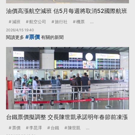
油價高漲航空減班 估5月每週將取消52國際航班
減班
航空公司
旅行社
機票
...
2026/4/15 19:40
#票價
閱讀更多
有關的新聞
台鐵票價擬調整 交長陳世凱承諾明年春節前凍漲
票價
李昆澤
台鐵
陳世凱
...