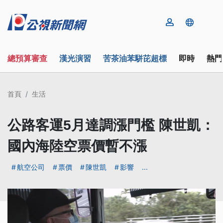
總預算審查
漢光演習
苦茶油苯駢芘超標
即時
熱門
首頁
生活
公路客運5月達調漲門檻 陳世凱：
國內海陸空票價暫不漲
航空公司
票價
陳世凱
影響
...