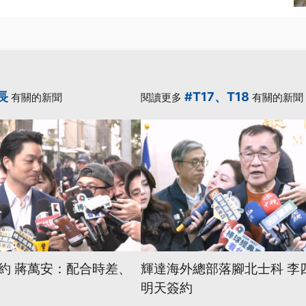
長
#T17、T18
有關的新聞
閱讀更多
有關的新聞
約 蔣萬安：配合時差、
輝達海外總部落腳北士科 李
明天簽約