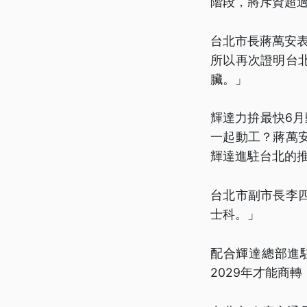
階段，將斥資超過
台北市長蔣萬安
所以再次證明台
臟。」
輝達力拚最快6
一起動工？蔣萬
輝達進駐台北的
台北市副市長李
士科。」
配合輝達總部進
2029年才能商