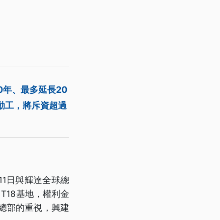
0年、最多延長20
月動工，將斥資超過
1日與輝達全球總
、T18基地，權利金
外總部的重視，興建