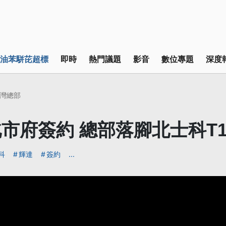
油苯駢芘超標
即時
熱門議題
影音
數位專題
深度
灣總部
市府簽約 總部落腳北士科T17
科
輝達
簽約
...