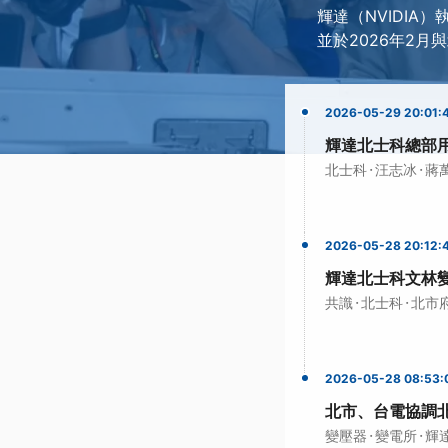
輝達（NVIDIA）
並於2026年2月
2026-05-29 20:01:
輝達北士科總部
·
·
北士科
汪志冰
蔣
2026-05-28 20:12:
輝達北士科文林
·
·
共識
北士科
北市
2026-05-28 08:53:
北市、台電協調
·
·
變壓器
變電所
輝