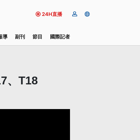
24H直播
報導
副刊
節目
國際記者
、T18