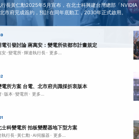
執行長黃仁勳2025年5月宣布，在北士科興建台灣總部「NVIDIA cons
與北市府完成簽約，預計在同年底動工，2030年正式啟用。
49
用電引發討論 蔣萬安：變電所依都市計畫規定
·
·
·
萬安
變電所
輝達執行長
更多...
42
變電所方案 台電、北市府共識採折衷版本
·
·
·
府
版本
變電所
更多...
01
北士科變電所 拍板變壓器地下型方案
·
·
·
達執行長
黃仁勳
AI伺服器
更多...