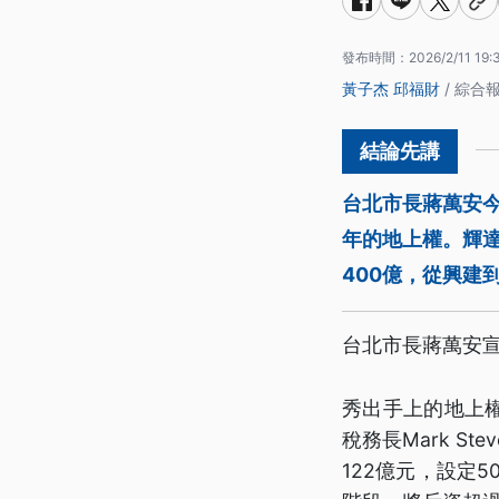
發布時間：
2026/2/11 19:
黃子杰
邱福財
/ 綜合
台北市長蔣萬安今
年的地上權。輝達
400億，從興建
台北市長蔣萬安
秀出手上的地上
稅務長Mark S
122億元，設定