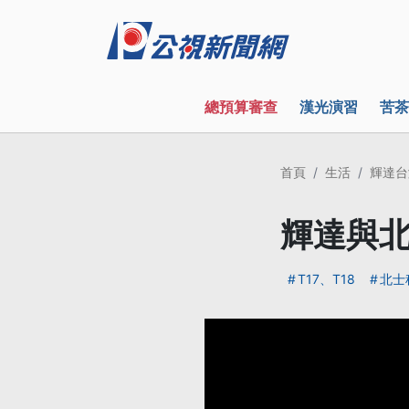
總預算審查
漢光演習
苦茶
首頁
生活
輝達台
輝達與北
T17、T18
北士