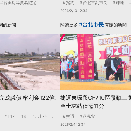
台美對等貿易協定
簽約
台北市副市長
輝達
2026/2/10 12:34
#台北市長
關的新聞
閱讀更多
有關的新聞
完成議價 權利金122億、
捷運東環段CF710區段動土
至士林站僅需11分
T17、T18
北士科
...
交通
蔣萬安
2026/2/4 12:34