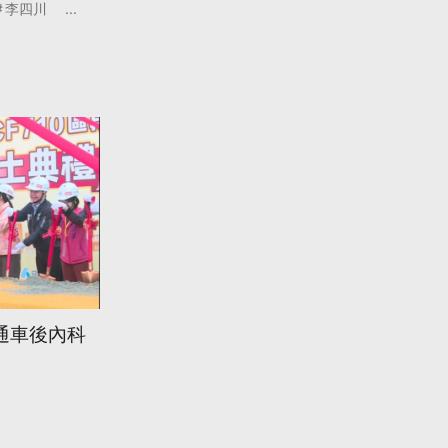
李四川
...
 通車後內科