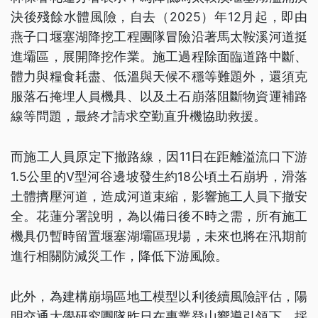
決後殘餘水體風險，自去（2025）年12月起，即由
燕子口堰塞湖降挖工程團隊冒險沿著馬太鞍溪河道挺
進壩區，展開降挖作業。施工過程除面臨道路中斷、
體力與糧食耗盡、低溫與天候不穩等難題外，還須克
服落石掩埋人員機具、以及土石崩落阻斷物資運補路
線等問題，最終才請求空勤直升機協助救援。
而施工人員原定下撤路線，因11日在距離溢流口下游
1.5公里的V型河谷邊坡發生約18公頃土石崩坍，滑落
土體擠壓河道，造成河道束縮，影響施工人員下撤安
全。花蓮分署說明，為以備日後不時之需，所有施工
機具仍暫時留置堰塞湖壩區現場，未來也將在汛期前
進行相關防減災工作，降低下游風險。
此外，為建構崩塌區地工模型以利後續風險評估，陽
明交通大學研究團隊昨日在專業登山嚮導引領下，採