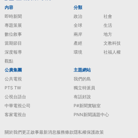
內容
分類
即時新聞
政治
社會
專題策展
全球
生活
數位敘事
兩岸
地方
當期節目
產經
文教科技
深度報導
環境
社福人權
觀點
公廣集團
主題網站
公共電視
我們的島
PTS TW
獨立特派員
公視台語台
有話好說
中華電視公司
P#新聞實驗室
客家電視台
PNN新聞議題中心
關於我們
更正啟事
最新消息
服務條款
隱私權保護政策