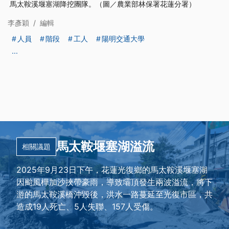
馬太鞍溪堰塞湖降挖團隊。（圖／農業部林保署花蓮分署）
李彥穎
/
編輯
人員
階段
工人
陽明交通大學
...
馬太鞍堰塞湖溢流
相關議題
2025年9月23日下午，花蓮光復鄉的馬太鞍溪堰塞湖
因颱風樺加沙挾帶豪雨，導致壩頂發生兩波溢流，將下
游的馬太鞍溪橋沖毀後，洪水一路蔓延至光復市區，共
造成19人死亡、5人失聯、157人受傷。