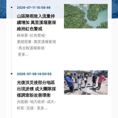
2026-07-11 10:58:46
山區降雨致入流量持
續增加 萬里溪堰塞湖
維持紅色警戒
·
·
林保署
紅色警戒
·
累積雨量
萬里溪堰塞湖
·
·
馬太鞍溪堰塞湖
更多...
2026-07-08 14:50:55
光復洪災後部分地區
出現淤積 成大團隊採
樣調查盼改善環衛
·
·
·
光復鄉
地方政府
成大
·
·
村長
災後
更多...