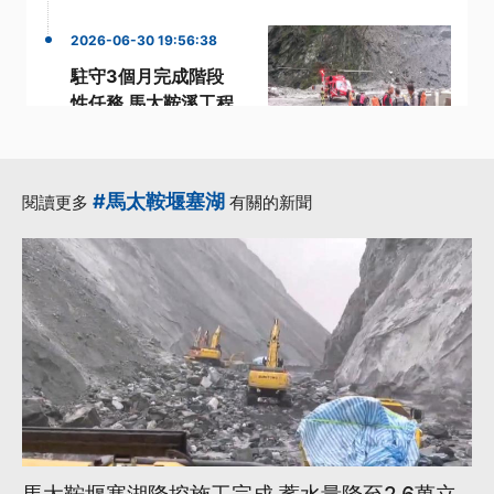
2026-06-30 19:56:38
駐守3個月完成階段
性任務 馬太鞍溪工程
團隊撤離山區
·
·
·
團隊
工程
汛期
·
花蓮馬太鞍溪堰塞湖
#馬太鞍堰塞湖
閱讀更多
有關的新聞
·
階段
更多...