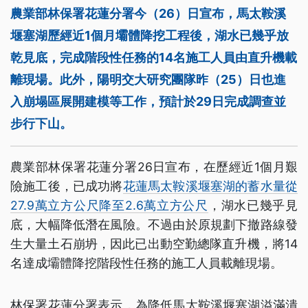
農業部林保署花蓮分署今（26）日宣布，馬太鞍溪
堰塞湖歷經近1個月壩體降挖工程後，湖水已幾乎放
乾見底，完成階段性任務的14名施工人員由直升機載
離現場。此外，陽明交大研究團隊昨（25）日也進
入崩塌區展開建模等工作，預計於29日完成調查並
步行下山。
農業部林保署花蓮分署26日宣布，在歷經近1個月艱
險施工後，已成功將
花蓮馬太鞍溪堰塞湖的蓄水量從
27.9萬立方公尺降至2.6萬立方公尺
，湖水已幾乎見
底，大幅降低潛在風險。不過由於原規劃下撤路線發
生大量土石崩坍，因此已出動空勤總隊直升機，將14
名達成壩體降挖階段性任務的施工人員載離現場。
林保署花蓮分署表示，為降低馬太鞍溪堰塞湖溢滿潰