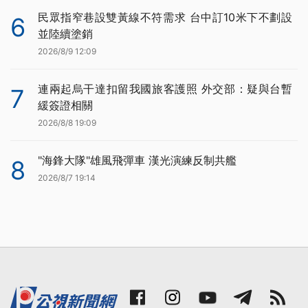
民眾指窄巷設雙黃線不符需求 台中訂10米下不劃設
6
並陸續塗銷
2026/8/9 12:09
連兩起烏干達扣留我國旅客護照 外交部：疑與台暫
7
緩簽證相關
2026/8/8 19:09
"海鋒大隊"雄風飛彈車 漢光演練反制共艦
8
2026/8/7 19:14