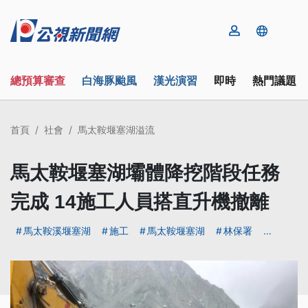
總預算審查
白海豚颱風
漢光演習
即時
熱門議題
首頁
社會
馬太鞍堰塞湖溢流
馬太鞍堰塞湖壩體降挖階段任務
完成 14施工人員搭直升機撤離
馬太鞍溪堰塞湖
施工
馬太鞍堰塞湖
林保署
...