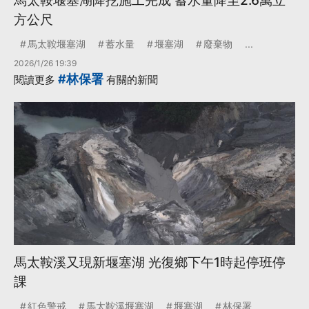
馬太鞍堰塞湖降挖施工完成 蓄水量降至2.6萬立
方公尺
馬太鞍堰塞湖
蓄水量
堰塞湖
廢棄物
...
2026/1/26 19:39
#林保署
閱讀更多
有關的新聞
馬太鞍溪又現新堰塞湖 光復鄉下午1時起停班停
課
紅色警戒
馬太鞍溪堰塞湖
堰塞湖
林保署