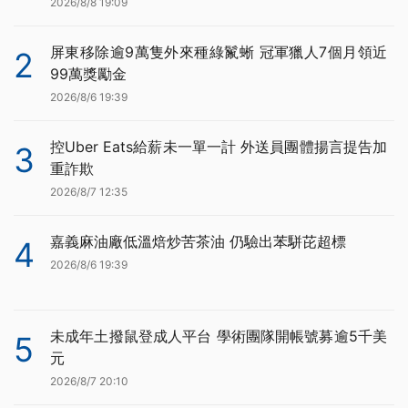
2026/8/8 19:09
屏東移除逾9萬隻外來種綠鬣蜥 冠軍獵人7個月領近
2
99萬獎勵金
2026/8/6 19:39
控Uber Eats給薪未一單一計 外送員團體揚言提告加
3
重詐欺
2026/8/7 12:35
嘉義麻油廠低溫焙炒苦茶油 仍驗出苯駢芘超標
4
2026/8/6 19:39
未成年土撥鼠登成人平台 學術團隊開帳號募逾5千美
5
元
2026/8/7 20:10