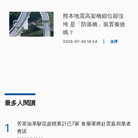
熊本地震高架橋錯位卻沒
垮 是「防落橋」裝置奏效
嗎？
2026-07-30 18:54
|
全球
最多人閱讀
苦茶油苯駢芘超標累計已7家 食藥署將赴雲嘉與業者
1
會談