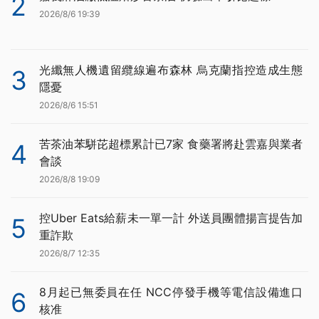
2
2026/8/6 19:39
光纖無人機遺留纜線遍布森林 烏克蘭指控造成生態
3
隱憂
2026/8/6 15:51
苦茶油苯駢芘超標累計已7家 食藥署將赴雲嘉與業者
4
會談
2026/8/8 19:09
控Uber Eats給薪未一單一計 外送員團體揚言提告加
5
重詐欺
2026/8/7 12:35
8月起已無委員在任 NCC停發手機等電信設備進口
6
核准