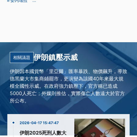
委內瑞拉
...
伊朗鎮壓示威
相關議題
伊朗因本國貨幣「里亞爾」匯率暴跌、物價飆升，導致
德黑蘭大市集商鋪罷市，更演變為該國40年來最大規
模全國性示威。在政府強力鎮壓下，官方稱已造成
5000人死亡；外媒則推估，實際傷亡人數遠大於官方
所公布。
2026-04-17 15:47:47
伊朗2025死刑人數大