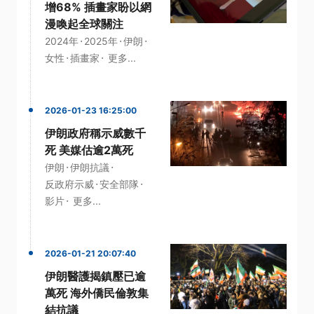
增68% 插畫家盼以網
漫喚起全球關注
·
·
·
2024年
2025年
伊朗
·
·
女性
插畫家
更多...
2026-01-23 16:25:00
伊朗政府稱示威數千
死 美媒估逾2萬死
·
·
伊朗
伊朗抗議
·
·
反政府示威
安全部隊
·
影片
更多...
2026-01-21 20:07:40
伊朗醫護揭鎮壓已逾
萬死 海外僑民倫敦集
結抗議