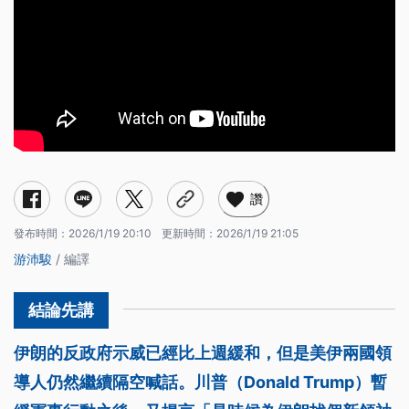
讚
發布時間：
2026/1/19 20:10
更新時間：
2026/1/19 21:05
游沛駿
/ 編譯
伊朗的反政府示威已經比上週緩和，但是美伊兩國領
導人仍然繼續隔空喊話。川普（Donald Trump）暫