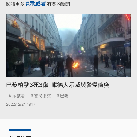
#示威者
閱讀更多
有關的新聞
巴黎槍擊3死3傷 庫德人示威與警爆衝突
示威者
警民衝突
巴黎
2022/12/24 19:14