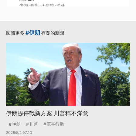
·
·
·
伊朗
倫敦
大使館
海外
·
·
安全部隊
更多...
#伊朗
閱讀更多
有關的新聞
伊朗提停戰新方案 川普稱不滿意
伊朗
川普
軍事行動
2026/5/2 07:10