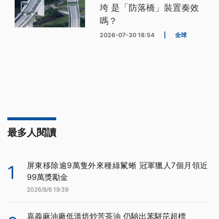
垮 是「防落橋」裝置奏效
嗎？
2026-07-30 18:54
|
全球
最多人閱讀
屏東移除逾9萬隻外來種綠鬣蜥 冠軍獵人7個月領近
1
99萬獎勵金
2026/8/6 19:39
嘉義麻油廠低溫焙炒苦茶油 仍驗出苯駢芘超標