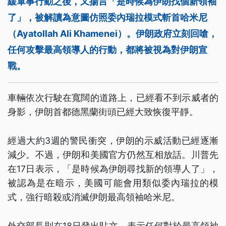
緩軍事行動之後，又揚言「是時候為伊朗找個新領袖
了」，被解讀為意圖仿照委內瑞拉模式斬首哈米尼
（Ayatollah Ali Khamenei）。伊朗政府立刻回嗆，
任何攻擊最高領導人的行動，都將被視為對伊朗宣
戰。
車輛依次行駛在寬闊的道路上，已經看不到示威者的
身影，伊朗首都德黑蘭街頭已經大致恢復平靜。
經過大約3週的警民衝突，伊朗的示威活動已經逐漸
減少。不過，伊朗和美國官方仍然互相放話。川普先
在17日表示，「是時候為伊朗尋找新的領導人了」，
被認為是在暗示，美國可能會用類似委內瑞拉的模
式，強行暗殺或消滅伊朗最高領袖哈米尼。
外交部長則在18日發出貼文，表示任何對於最高領袖