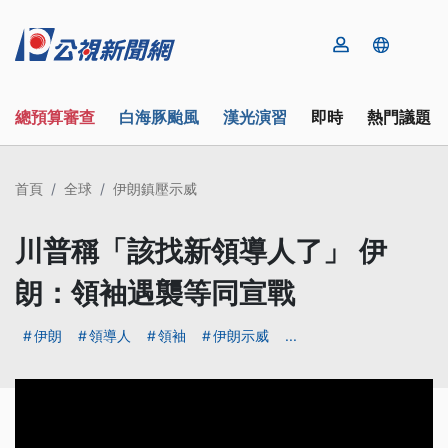
總預算審查
白海豚颱風
漢光演習
即時
熱門議題
首頁
全球
伊朗鎮壓示威
川普稱「該找新領導人了」 伊
朗：領袖遇襲等同宣戰
伊朗
領導人
領袖
伊朗示威
...