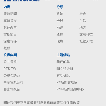
內容
分類
即時新聞
政治
社會
專題策展
全球
生活
數位敘事
兩岸
地方
當期節目
產經
文教科技
深度報導
環境
社福人權
觀點
公廣集團
主題網站
公共電視
我們的島
PTS TW
獨立特派員
公視台語台
有話好說
中華電視公司
P#新聞實驗室
客家電視台
PNN新聞議題中心
關於我們
更正啟事
最新消息
服務條款
隱私權保護政策