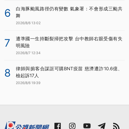
白海豚颱風路徑仍有變數 氣象署：不會形成三颱共
6
舞
2026/8/6 13:02
遭準國一生持斷裂掃把攻擊 台中教師右眼受傷有失
7
明風險
2026/8/7 12:34
律師與掮客合謀誆可購BNT疫苗 慈濟遭詐10.6億、
8
檢起訴17人
2026/8/6 19:39