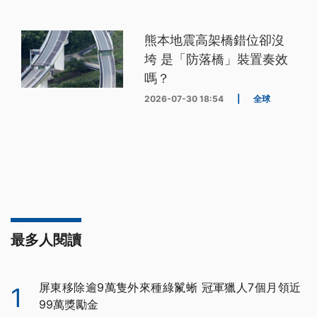
熊本地震高架橋錯位卻沒
垮 是「防落橋」裝置奏效
嗎？
2026-07-30 18:54
|
全球
最多人閱讀
屏東移除逾9萬隻外來種綠鬣蜥 冠軍獵人7個月領近
1
99萬獎勵金