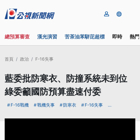
總預算審查
漢光演習
苦茶油苯駢芘超標
即時
熱門
首頁
政治
F-16失事
藍委批防寒衣、防撞系統未到位
綠委籲國防預算盡速付委
F-16戰機
戰機失事
防寒衣
F-16失事
...