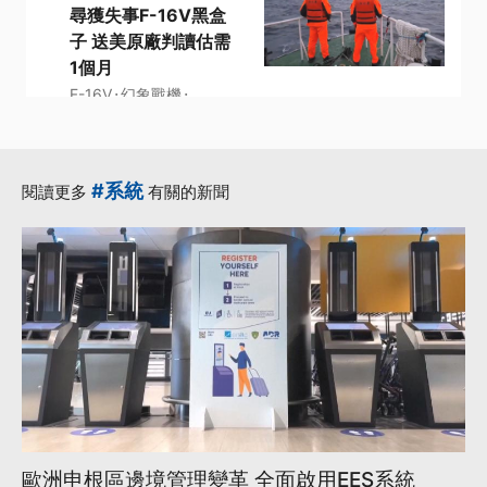
尋獲失事F-16V黑盒
子 送美原廠判讀估需
1個月
·
·
F-16V
幻象戰機
·
·
·
張延廷
打撈
黑盒子
更多...
#系統
閱讀更多
有關的新聞
歐洲申根區邊境管理變革 全面啟用EES系統