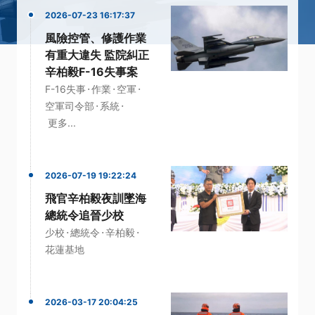
2026-07-23 16:17:37
風險控管、修護作業
有重大違失 監院糾正
辛柏毅F-16失事案
·
·
·
F-16失事
作業
空軍
·
·
空軍司令部
系統
更多...
2026-07-19 19:22:24
飛官辛柏毅夜訓墜海
總統令追晉少校
·
·
·
少校
總統令
辛柏毅
花蓮基地
2026-03-17 20:04:25