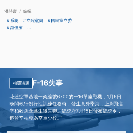
洪詩宸
/
編輯
系統
立院黨團
國民黨立委
鍾佳濱
...
F-16失事
相關議題
花蓮空軍基地一架編號6700的F-16單座戰機，1月6日
晚間執行例行性訓練任務時，發生意外墜海，上尉飛官
辛柏毅跳傘逃生後失聯。總統府7月15日發布總統令，
追晉辛柏毅為空軍少校。