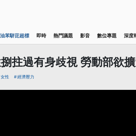
油苯駢芘超標
即時
熱門議題
影音
數位專題
深度
性捌拄過有身歧視 勞動部欲
女性
經濟壓力