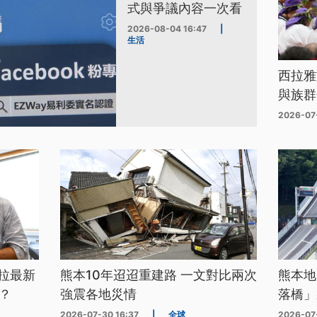
式與爭議內容一次看
2026-08-04 16:47
|
生活
西拉雅
與族群
2026-07
拉最新
熊本10年迢迢重建路 一文對比兩次
熊本地
？
強震各地災情
落橋」
2026-07-30 16:37
|
全球
2026-07