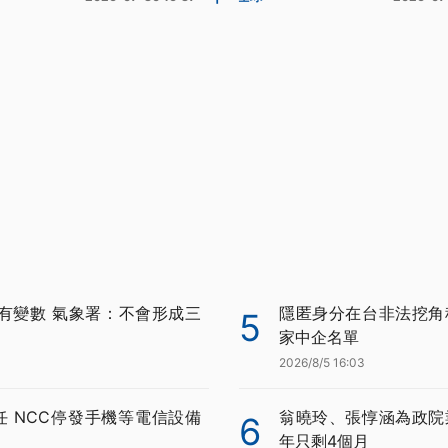
有變數 氣象署：不會形成三
隱匿身分在台非法挖角科
5
家中企名單
2026/8/5 16:03
任 NCC停發手機等電信設備
翁曉玲、張惇涵為政院
6
年只剩4個月