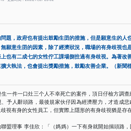
的問題，政府也有提出鼓勵生囝的措施，但是願意生的人
，無願意生囝的因素，除了經濟狀況，職場的有身歧視也
際上也有二成七的女性佇工課場捌拄過有身歧視。為著改
來擴大執法，也會提出獎勵措施，鼓勵友善企業。（新聞
發生一件一口灶三个人不幸死亡的案件，頂日仔檢方調查
視、予人辭頭路，最後規家伙仔因為經濟壓力，才造成悲
止歧視有身的女性員工，但實際上隱形的有身歧視猶是存
動聯盟理事 李佳欣：「（媽媽）一下有身就開始揣頭路，