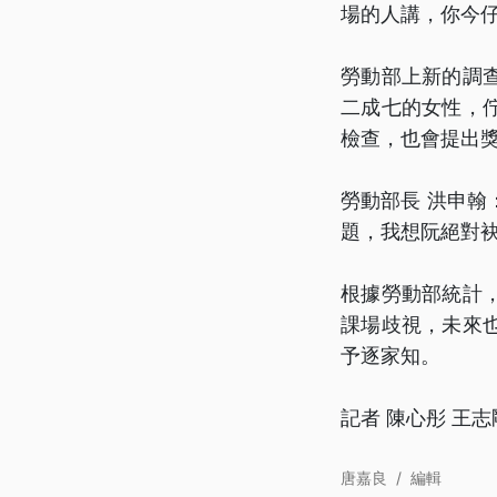
場的人講，你今
勞動部上新的調
二成七的女性，
檢查，也會提出
勞動部長 洪申
題，我想阮絕對
根據勞動部統計，
課場歧視，未來
予逐家知。
記者 陳心彤 王志
唐嘉良
/
編輯