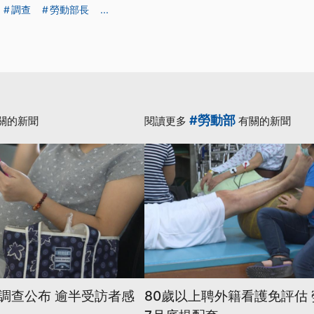
調查
勞動部長
...
#勞動部
關的新聞
閱讀更多
有關的新聞
調查公布 逾半受訪者感
80歲以上聘外籍看護免評估