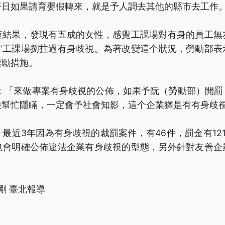
仔日如果請育嬰假轉來，就是予人調去其他的縣市去工作
查結果，發現有五成的女性，感覺工課場對有身的員工無
佇工課場捌拄過有身歧視。為著改變這个狀況，勞動部表
獎勵措施。
翰：「來做專案有身歧視的公佈，如果予阮（勞動部）開罰
袂幫忙隱瞞，一定會予社會知影，這个企業猶是有有身歧
最近3年因為有身歧視的裁罰案件，有46件，罰金有12
也會明確公佈違法企業有身歧視的型態，另外針對友善企
剛 臺北報導