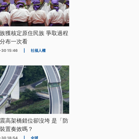
族獲核定原住民族 爭取過程
分布一次看
-30 15:46
|
社福人權
震高架橋錯位卻沒垮 是「防
裝置奏效嗎？
-30 18:54
|
全球