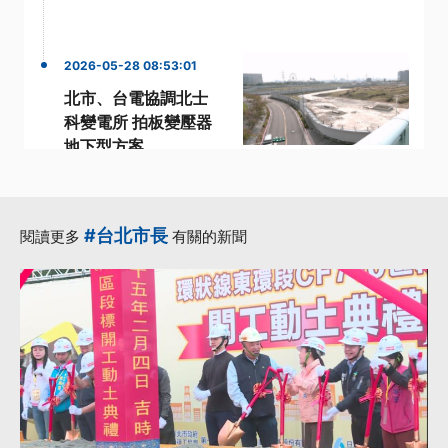
2026-05-28 08:53:01
北市、台電協調北士
科變電所 拍板變壓器
地下型方案
·
·
變壓器
變電所
·
·
輝達執行長
黃仁勳
·
AI伺服器
更多...
#台北市長
閱讀更多
有關的新聞