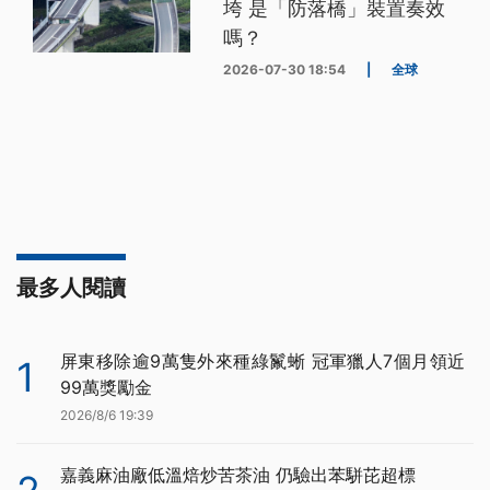
垮 是「防落橋」裝置奏效
嗎？
2026-07-30 18:54
|
全球
最多人閱讀
屏東移除逾9萬隻外來種綠鬣蜥 冠軍獵人7個月領近
1
99萬獎勵金
2026/8/6 19:39
嘉義麻油廠低溫焙炒苦茶油 仍驗出苯駢芘超標