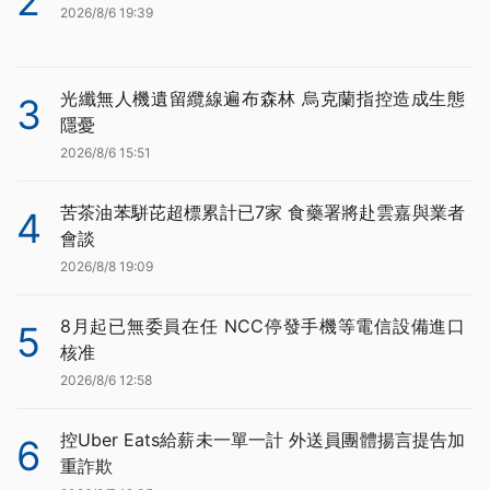
2
2026/8/6 19:39
光纖無人機遺留纜線遍布森林 烏克蘭指控造成生態
3
隱憂
2026/8/6 15:51
苦茶油苯駢芘超標累計已7家 食藥署將赴雲嘉與業者
4
會談
2026/8/8 19:09
8月起已無委員在任 NCC停發手機等電信設備進口
5
核准
2026/8/6 12:58
控Uber Eats給薪未一單一計 外送員團體揚言提告加
6
重詐欺