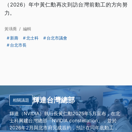
（2026）年中黃仁勳再次到訪台灣前動工的方向努
力。
黃瑀喬
/
編輯
新壽
北士科
台北市議會
台北市長
輝達台灣總部
相關議題
輝達（NVIDIA）執行長黃仁勳2025年5月宣布，在北
士科興建台灣總部「NVIDIA constellation」，並於
2026年2月與北市府完成簽約，預計在同年底動工，