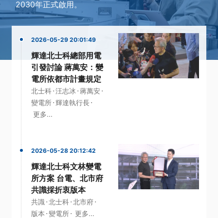
2030年正式啟用。
2026-05-29 20:01:49
輝達北士科總部用電
引發討論 蔣萬安：變
電所依都市計畫規定
·
·
·
北士科
汪志冰
蔣萬安
·
·
變電所
輝達執行長
更多...
2026-05-28 20:12:42
輝達北士科文林變電
所方案 台電、北市府
共識採折衷版本
·
·
·
共識
北士科
北市府
·
·
版本
變電所
更多...