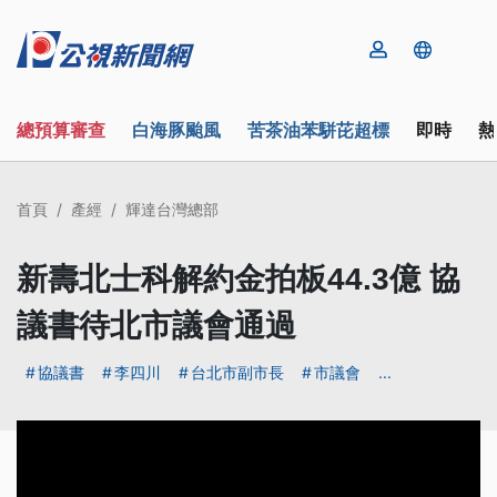
總預算審查
白海豚颱風
苦茶油苯駢芘超標
即時
熱
首頁
產經
輝達台灣總部
新壽北士科解約金拍板44.3億 協
議書待北市議會通過
協議書
李四川
台北市副市長
市議會
...