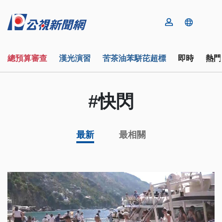
總預算審查
漢光演習
苦茶油苯駢芘超標
即時
熱門
#快閃
最新
最相關