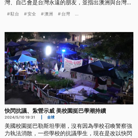
灣、自己會是台灣永遠的朋友，並指出澳洲與台灣都
是印太區域的民主成員，共享相同願景，應持續深化
駐台
安全
澳洲
台灣
...
合作。
快閃抗議、紮營示威 美校園挺巴學潮持續
2024/5/10 19:31
|
全球
美國校園挺巴勒斯坦學潮，沒有因為學校召喚警察強
力執法消散，一些學校的抗議學生，現在是改以快閃