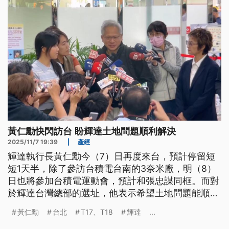
黃仁勳快閃訪台 盼輝達土地問題順利解決
2025/11/7 19:39
|
產經
輝達執行長黃仁勳今（7）日再度來台，預計停留短
短1天半，除了參訪台積電台南的3奈米廠，明（8）
日也將參加台積電運動會，預計和張忠謀同框。而對
於輝達台灣總部的選址，他表示希望土地問題能順利
解決，在台北興建一棟漂亮的建築，雖然確定不會與
黃仁勳
台北
T17、T18
輝達
...
台北市長蔣萬安見面，不過蔣萬安也喊話，希望輝達