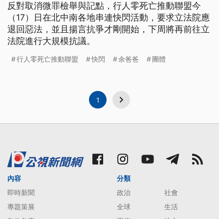
反對取消微罪檢舉與記點，行人零死亡推動聯盟今
（17）日在北中南各地串連快閃活動，要求立法院應
退回惡法，並且揚言抗爭才剛開始，下周將再前往立
法院進行大規模抗議。
行人零死亡推動聯盟
快閃
余爸爸
團體
1
內容
分類
即時新聞
政治
社會
專題策展
全球
生活