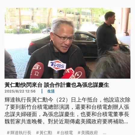
能設立具資本額的「台北子公司」，讓地方產業、稅
收全面提升。
黃仁勳快閃來台 談合作計畫也為張忠謀慶生
2025/8/22 12:56
|
生活
輝達執行長黃仁勳今（22）日上午抵台，他說這次除
了要到新竹台積電總部演講，還要和台積電創辦人張
忠謀夫婦碰面，為張忠謀慶生，也要和台積電董事長
魏哲家共進晚餐。對於近期傳處美國政府要將補助換
成入股，黃仁勳表示，任何想買台積電股票的都是非
輝達執行長
黃仁勳
台積電
美國政府
...