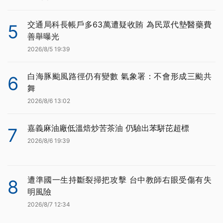
交通局科長帳戶多63萬遭疑收賄 為民眾代墊醫藥費
5
善舉曝光
2026/8/5 19:39
白海豚颱風路徑仍有變數 氣象署：不會形成三颱共
6
舞
2026/8/6 13:02
嘉義麻油廠低溫焙炒苦茶油 仍驗出苯駢芘超標
7
2026/8/6 19:39
遭準國一生持斷裂掃把攻擊 台中教師右眼受傷有失
8
明風險
2026/8/7 12:34