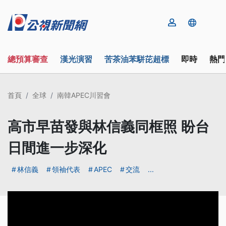
總預算審查
漢光演習
苦茶油苯駢芘超標
即時
熱門
首頁
全球
南韓APEC川習會
高市早苗發與林信義同框照 盼台
日間進一步深化
林信義
領袖代表
APEC
交流
...