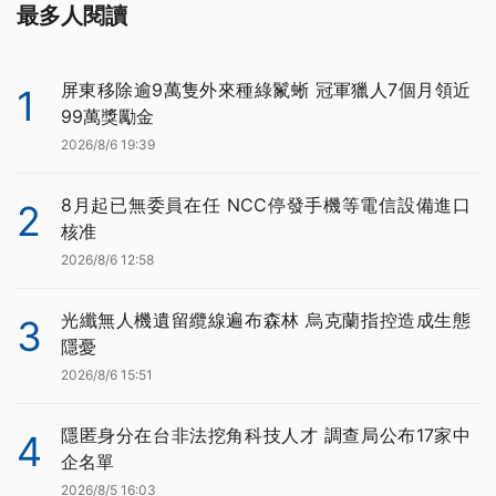
最多人閱讀
屏東移除逾9萬隻外來種綠鬣蜥 冠軍獵人7個月領近
1
99萬獎勵金
2026/8/6 19:39
8月起已無委員在任 NCC停發手機等電信設備進口
2
核准
2026/8/6 12:58
光纖無人機遺留纜線遍布森林 烏克蘭指控造成生態
3
隱憂
2026/8/6 15:51
隱匿身分在台非法挖角科技人才 調查局公布17家中
4
企名單
2026/8/5 16:03