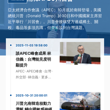
亞太經濟合作會議（APEC）10月底於南韓登場，美國
總統川普（Donald Trump）於30日和中國國家主席習
近平舉行「川習會」。川普會後稱雙方達成稀土、關
稅、毒品等多項共識，但並未談到台灣議題。
2025-11-03 19:58:00
談APEC峰會成果 林
信義：台灣能見度明
顯提升
·
·
·
APEC
APEC峰會
台灣
·
·
外交部
林信義
更多...
2025-10-31 20:00:01
川普允南韓造核動力
潛艇 觸中國敏感神經