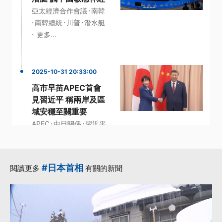
·
亞太經濟合作會議
南韓
·
·
·
南韓總統
川普
潛水艇
·
更多...
2025-10-31 20:33:00
高市早苗APEC首會
見習近平 稱兩岸及區
域安穩至關重要
·
·
APEC
中日關係
習近平
·
高市早苗
#日本首相
閱讀更多
有關的新聞