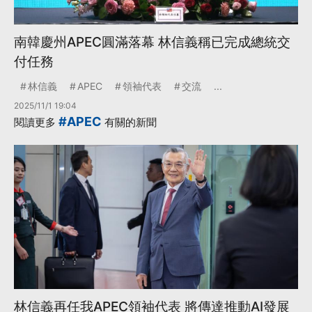
南韓慶州APEC圓滿落幕 林信義稱已完成總統交
付任務
林信義
APEC
領袖代表
交流
...
2025/11/1 19:04
#APEC
閱讀更多
有關的新聞
林信義再任我APEC領袖代表 將傳達推動AI發展