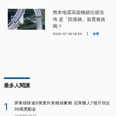
熊本地震高架橋錯位卻沒
垮 是「防落橋」裝置奏效
嗎？
2026-07-30 18:54
|
全球
最多人閱讀
屏東移除逾9萬隻外來種綠鬣蜥 冠軍獵人7個月領近
1
99萬獎勵金
2026/8/6 19:39