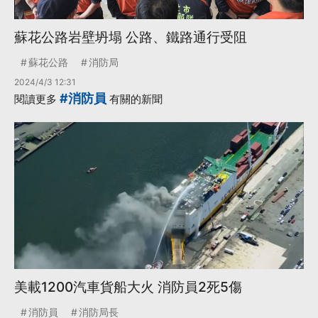
蘇花公路岩壁坍塌 公路、鐵路通行受阻
蘇花公路
消防局
2024/4/3 12:31
#消防員
閱讀更多
有關的新聞
美載1200汽車貨船大火 消防員2死5傷
消防員
消防局長