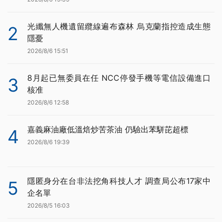
光纖無人機遺留纜線遍布森林 烏克蘭指控造成生態
2
隱憂
2026/8/6 15:51
8月起已無委員在任 NCC停發手機等電信設備進口
3
核准
2026/8/6 12:58
嘉義麻油廠低溫焙炒苦茶油 仍驗出苯駢芘超標
4
2026/8/6 19:39
隱匿身分在台非法挖角科技人才 調查局公布17家中
5
企名單
2026/8/5 16:03