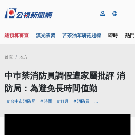
總預算審查
漢光演習
苦茶油苯駢芘超標
即時
熱門
首頁
地方
中巿禁消防員調假遭家屬批評 消
防局：為避免長時間值勤
台中市消防局
時間
11月
消防員
...