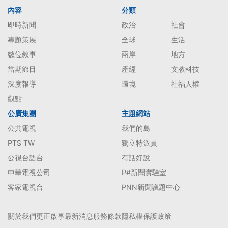
內容
分類
即時新聞
政治
社會
專題策展
全球
生活
數位敘事
兩岸
地方
當期節目
產經
文教科技
深度報導
環境
社福人權
觀點
公廣集團
主題網站
公共電視
我們的島
PTS TW
獨立特派員
公視台語台
有話好說
中華電視公司
P#新聞實驗室
客家電視台
PNN新聞議題中心
關於我們
更正啟事
最新消息
服務條款
隱私權保護政策