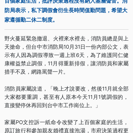
百個家庭生活，批評決策過程沒有納入基層聲音。消
防局表示，私下調假會衍生長時間值勤問題，希望大
家遵循勤二休二制度。
野火蔓延緊急撤退、火裡來水裡去，消防員總是與上
天搶命，但台中市消防局10月31日一份內部公文，表
示有人因為調假導致一週上班6天，為了維護同仁健
康權益禁止調假，11月得重新排假，讓消防員和家屬
措手不及，網路罵聲一片。
消防員家屬說道，「晚上才說要改，然後11月就全部
大家都要重調，甚至有人原本今天11月1號調假的，
直接變停休再回到台中市工作崗位上。」
家屬PO文控訴一紙命令改變了上百個家庭的生活，
原訂旅行和參加親友婚禮直接泡湯，市府決策過程更