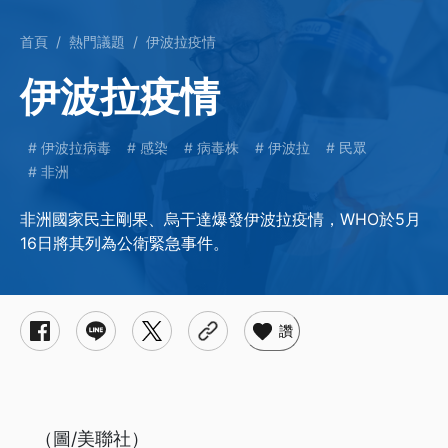
首頁
熱門議題
伊波拉疫情
伊波拉疫情
伊波拉病毒
感染
病毒株
伊波拉
民眾
非洲
非洲國家民主剛果、烏干達爆發伊波拉疫情，WHO於5月
16日將其列為公衛緊急事件。
讚
（圖/美聯社）