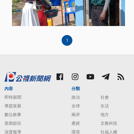
1
內容
分類
即時新聞
政治
社會
專題策展
全球
生活
數位敘事
兩岸
地方
當期節目
產經
文教科技
深度報導
環境
社福人權