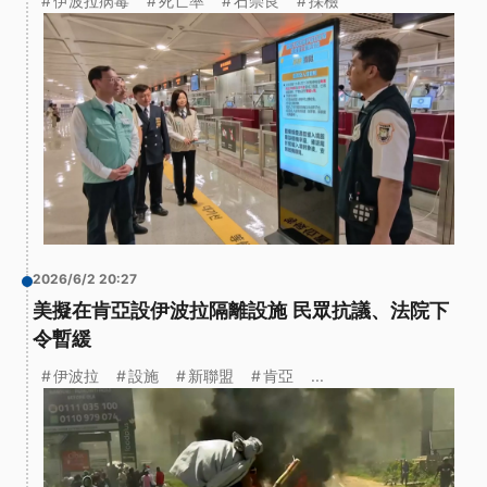
伊波拉病毒
死亡率
石崇良
採檢
2026/6/2 20:27
美擬在肯亞設伊波拉隔離設施 民眾抗議、法院下
令暫緩
伊波拉
設施
新聯盟
肯亞
...