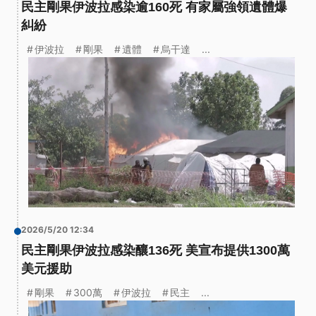
民主剛果伊波拉感染逾160死 有家屬強領遺體爆
糾紛
伊波拉
剛果
遺體
烏干達
...
2026/5/20 12:34
民主剛果伊波拉感染釀136死 美宣布提供1300萬
美元援助
剛果
300萬
伊波拉
民主
...