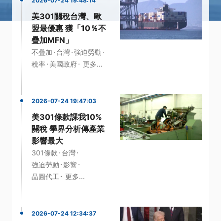
2026-07-24 19:48:14
美301關稅台灣、歐
盟最優惠 獲「10％不
疊加MFN」
·
·
·
不疊加
台灣
強迫勞動
·
·
稅率
美國政府
更多...
2026-07-24 19:47:03
美301條款課我10%
關稅 學界分析傳產業
影響最大
·
·
301條款
台灣
·
·
強迫勞動
影響
·
晶圓代工
更多...
2026-07-24 12:34:37