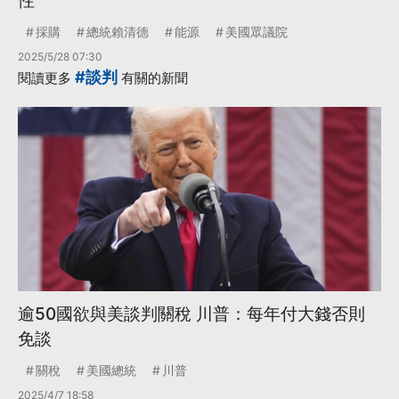
性
採購
總統賴清德
能源
美國眾議院
2025/5/28 07:30
#談判
閱讀更多
有關的新聞
逾50國欲與美談判關稅 川普：每年付大錢否則
免談
關稅
美國總統
川普
2025/4/7 18:58