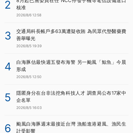
8月起已無委員在任 NCC停發手機等電信設備進口
2
核准
2026/8/6 12:58
交通局科長帳戶多63萬遭疑收賄 為民眾代墊醫藥費
3
善舉曝光
2026/8/5 19:39
白海豚估最快週五發布海警 另一颱風「鯨魚」今晨
4
形成
2026/8/5 12:50
隱匿身分在台非法挖角科技人才 調查局公布17家中
5
企名單
2026/8/5 16:03
颱風白海豚週末最接近台灣 漁船進港避風、漁民生
6
計受影響