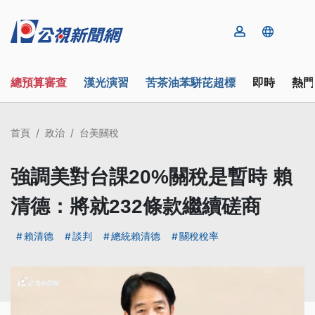
總預算審查
漢光演習
苦茶油苯駢芘超標
即時
熱門
首頁
政治
台美關稅
強調美對台課20%關稅是暫時 賴
清德：將就232條款繼續磋商
賴清德
談判
總統賴清德
關稅稅率