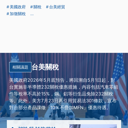
美國政府
關稅
台美經貿
加徵關稅
...
台美關稅
相關議題
美國政府2026年5月底預告，將回溯自5月1日起，對
台實施非半導體232關稅優惠措施，內容包括汽車零組
件等稅率不高於15%，鋼、鋁等衍生品免除232關稅
等。此外，美方7月23日再引用貿易法301條款，宣布
對台部分產品課徵「10％不疊加MFN」優惠待遇。