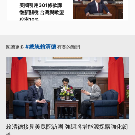
美國引用301條款課
徵新關稅 台灣與歐盟
稅率10%
·
·
301條款
加拿大總理
·
·
·
強迫勞動
稅率
美方
更多...
#總統賴清德
閱讀更多
有關的新聞
賴清德接見美眾院訪團 強調將增能源採購強化韌