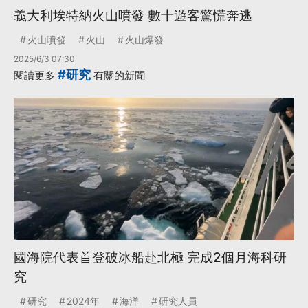
義大利埃特納火山噴發 數十遊客驚慌奔逃
火山噴發
火山
火山爆發
2025/6/3 07:30
#研究
閱讀更多
有關的新聞
國海院代表首登破冰船赴北極 完成2個月海科研
究
研究
2024年
海洋
研究人員