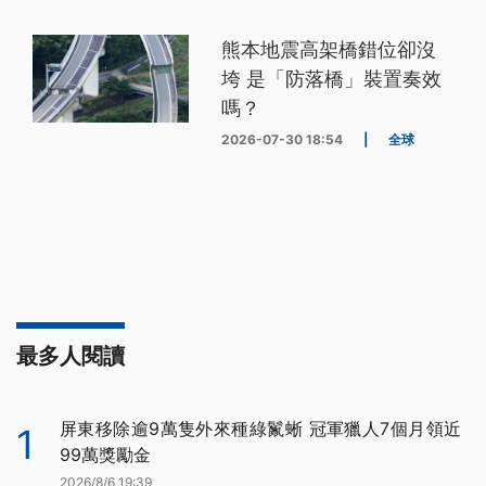
熊本地震高架橋錯位卻沒
垮 是「防落橋」裝置奏效
嗎？
2026-07-30 18:54
|
全球
最多人閱讀
屏東移除逾9萬隻外來種綠鬣蜥 冠軍獵人7個月領近
1
99萬獎勵金
2026/8/6 19:39