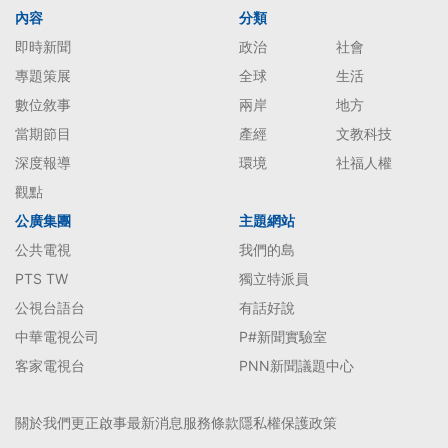
內容
分類
即時新聞
政治
社會
專題策展
全球
生活
數位敘事
兩岸
地方
當期節目
產經
文教科技
深度報導
環境
社福人權
觀點
公廣集團
主題網站
公共電視
我們的島
PTS TW
獨立特派員
公視台語台
有話好說
中華電視公司
P#新聞實驗室
客家電視台
PNN新聞議題中心
關於我們
更正啟事
最新消息
服務條款
隱私權保護政策