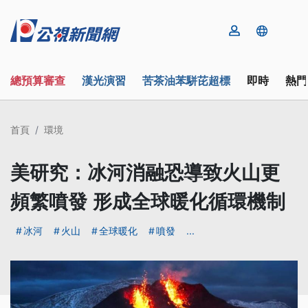
總預算審查
漢光演習
苦茶油苯駢芘超標
即時
熱門
首頁
環境
美研究：冰河消融恐導致火山更
頻繁噴發 形成全球暖化循環機制
冰河
火山
全球暖化
噴發
...