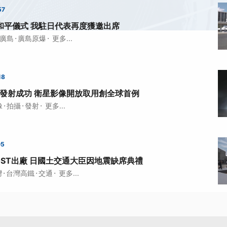
57
和平儀式 我駐日代表再度獲邀出席
·
·
廣島
廣島原爆
更多...
18
發射成功 衛星影像開放取用創全球首例
·
·
·
像
拍攝
發射
更多...
05
0ST出廠 日國土交通大臣因地震缺席典禮
·
·
·
灣
台灣高鐵
交通
更多...