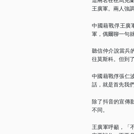
這兩名在在烏克蘭
王廣軍。兩人強
中國藉戰俘王廣
軍，偶爾聊一句
聽信仲介說當兵
往莫斯科。但到
中國藉戰俘張仁
話，就是首先我
除了抖音的宣傳
不同。
王廣軍呼籲，「