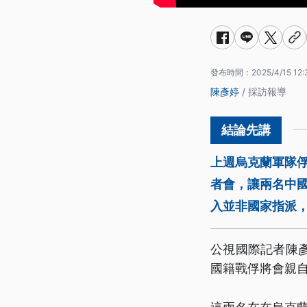
發布時間：
2025/4/15 12:
陳彥婷
/ 採訪報導
上週烏克蘭軍隊俘
者會，讓兩名中
入並非國家指派
公視國際記者陳
國籍戰俘將會親