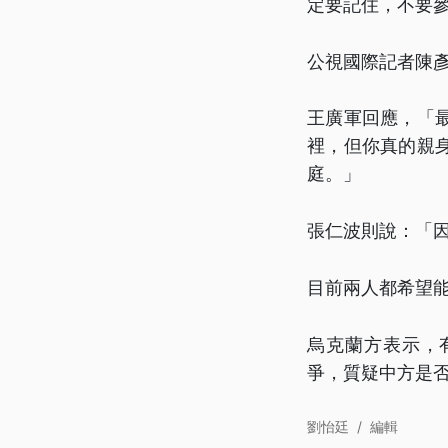
定要記住，不要
公視國際記者陳
王廣軍回應，「
裡，但你真的親
庭。」
張仁波則說：「
目前兩人都希望
烏克蘭方表示，
爭，質疑中方是
劉怡廷
/
編輯