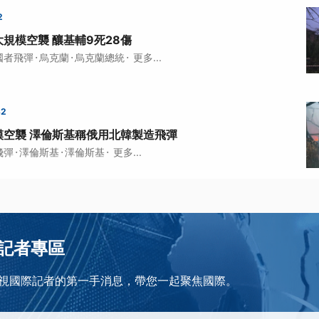
2
規模空襲 釀基輔9死28傷
·
·
·
國者飛彈
烏克蘭
烏克蘭總統
更多...
32
模空襲 澤倫斯基稱俄用北韓製造飛彈
·
·
·
飛彈
澤倫斯基
澤倫斯基
更多...
記者專區
視國際記者的第一手消息，帶您一起聚焦國際。