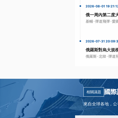
2026-08-01 19:21:1
俄一周內第二度大
·
·
基輔
彈道飛彈
愛
2026-07-31 20:09:
俄羅斯對烏大規
·
·
俄羅斯
北韓
彈道
國際
相關議題
來自全球各地，公