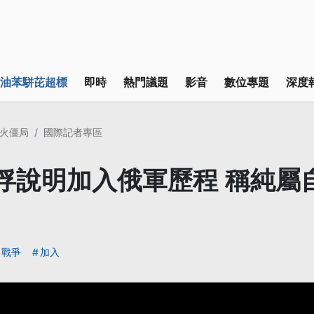
油苯駢芘超標
即時
熱門議題
影音
數位專題
深度
火僵局
國際記者專區
俘說明加入俄軍歷程 稱純屬
戰爭
加入