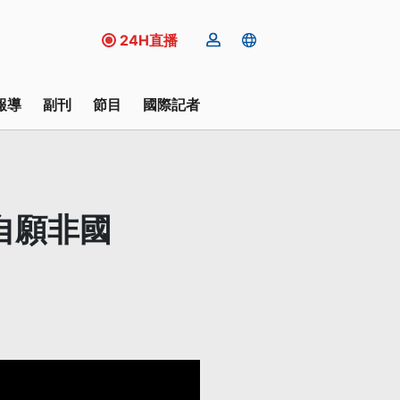
24H直播
報導
副刊
節目
國際記者
自願非國