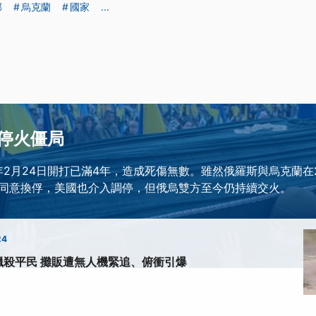
部
烏克蘭
國家
...
停火僵局
年2月24日開打已滿4年，造成死傷無數。雖然俄羅斯與烏克蘭在
同意換俘，美國也介入調停，但俄烏雙方至今仍持續交火。
24
獵殺平民 攤販遭無人機緊追、俯衝引爆