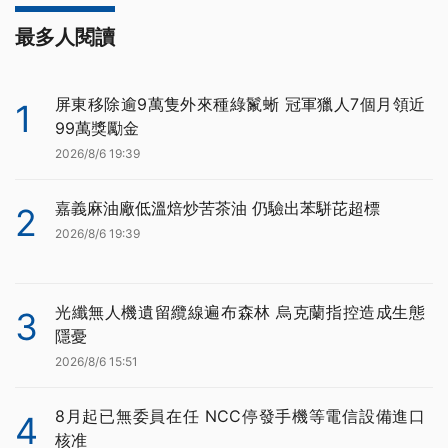
最多人閱讀
屏東移除逾9萬隻外來種綠鬣蜥 冠軍獵人7個月領近
1
99萬獎勵金
2026/8/6 19:39
嘉義麻油廠低溫焙炒苦茶油 仍驗出苯駢芘超標
2
2026/8/6 19:39
光纖無人機遺留纜線遍布森林 烏克蘭指控造成生態
3
隱憂
2026/8/6 15:51
8月起已無委員在任 NCC停發手機等電信設備進口
4
核准