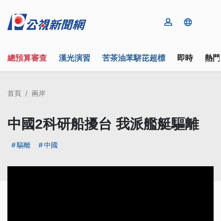
總預算審查
漢光演習
苦茶油苯駢芘超標
即時
熱門
首頁
兩岸
中國2科研船擾台 我派艦艇驅離
驅離
中國