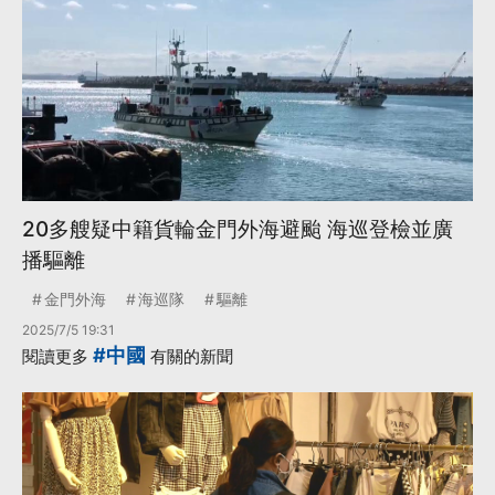
20多艘疑中籍貨輪金門外海避颱 海巡登檢並廣
播驅離
金門外海
海巡隊
驅離
2025/7/5 19:31
#中國
閱讀更多
有關的新聞