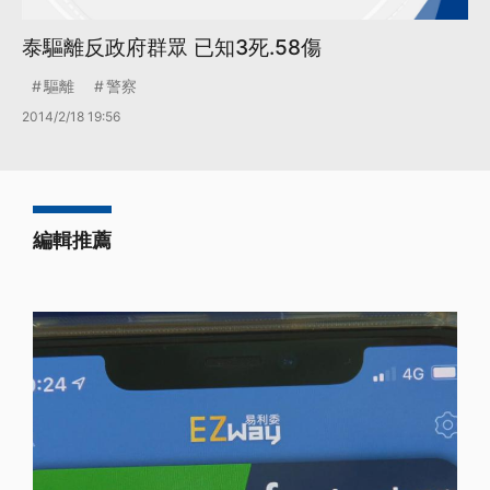
泰驅離反政府群眾 已知3死.58傷
驅離
警察
2014/2/18 19:56
編輯推薦