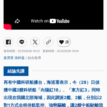
讚
發布時間：
2025/9/28 19:23
更新時間：
2025/9/28 19:54
葉霈萱
張梓嘉
/ 綜合報導
再有中國科研船擾台，海巡署表示，今（28）日偵
獲中國2艘科研船「向陽紅18」、「東方紅3」同時
出現在我國北部海域，因此調派2艦、2艇，分別以2
對1方式全程併航監控、強勢驅離，讓2艘中船駛離我