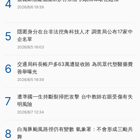
4
2026/8/6 19:39
隱匿身分在台非法挖角科技人才 調查局公布17家中
5
企名單
2026/8/5 16:03
交通局科長帳戶多63萬遭疑收賄 為民眾代墊醫藥費
6
善舉曝光
2026/8/5 19:39
遭準國一生持斷裂掃把攻擊 台中教師右眼受傷有失
7
明風險
2026/8/7 12:34
白海豚颱風路徑仍有變數 氣象署：不會形成三颱共
8
舞