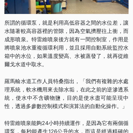
所謂的循環泵，就是利用高低容器之間的水位差，讓
水隨著較高容器裡的管隙，因為空氣擠壓往上衝，而
成形噴泉。特雷維噴泉後方就有一間控制室，作用是
將噴泉池水重複循環利用，並且採用自動系統監控水
箱中的水位，如果溫度變高、水被蒸發了，就再從維
爾戈水道中取水。
羅馬輸水道工作人員特桑指出，「我們有複雜的水處
理系統，軟水機用來去除水垢，在此之前的逆滲透系
統，使水中不含礦物鹽，目的是使水盡可能呈現中
性，透過多參數控制模式和演算法的自動化操作。」
特雷維噴泉能夠24小時持續運作，是因為它有兩個循
環泵，每秒能產生126公升的水，而這是經過精確的