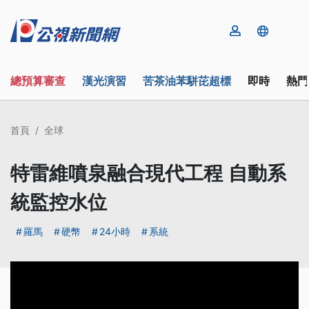
總預算審查
漢光演習
苦茶油苯駢芘超標
即時
熱門
首頁
全球
特雷維噴泉融合現代工程 自動系
統監控水位
羅馬
硬幣
24小時
系統