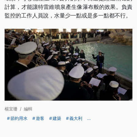
計算，才能讓特雷維噴泉產生像瀑布般的效果。負責
監控的工作人員說，水量少一點或是多一點都不行。
楊宜珊
/
編輯
節約用水
遊客
建築
義大利
...