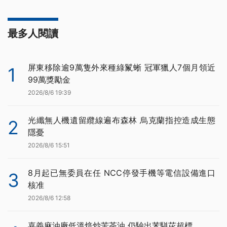
最多人閱讀
屏東移除逾9萬隻外來種綠鬣蜥 冠軍獵人7個月領近
1
99萬獎勵金
2026/8/6 19:39
光纖無人機遺留纜線遍布森林 烏克蘭指控造成生態
2
隱憂
2026/8/6 15:51
8月起已無委員在任 NCC停發手機等電信設備進口
3
核准
2026/8/6 12:58
嘉義麻油廠低溫焙炒苦茶油 仍驗出苯駢芘超標