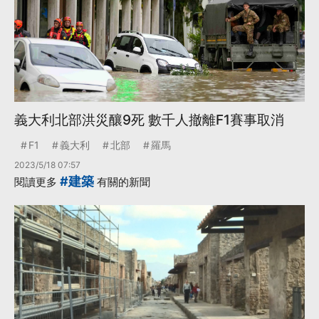
義大利北部洪災釀9死 數千人撤離F1賽事取消
F1
義大利
北部
羅馬
2023/5/18 07:57
#建築
閱讀更多
有關的新聞