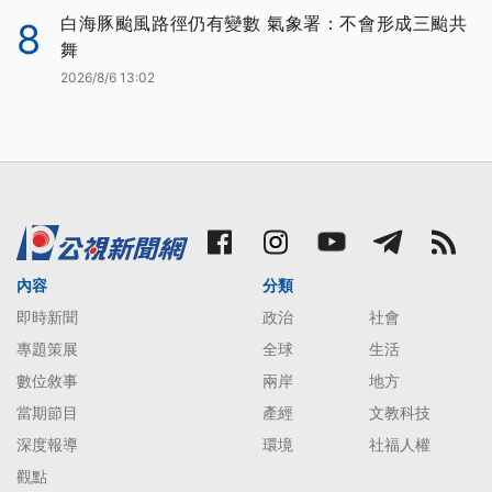
白海豚颱風路徑仍有變數 氣象署：不會形成三颱共
8
舞
2026/8/6 13:02
內容
分類
即時新聞
政治
社會
專題策展
全球
生活
數位敘事
兩岸
地方
當期節目
產經
文教科技
深度報導
環境
社福人權
觀點