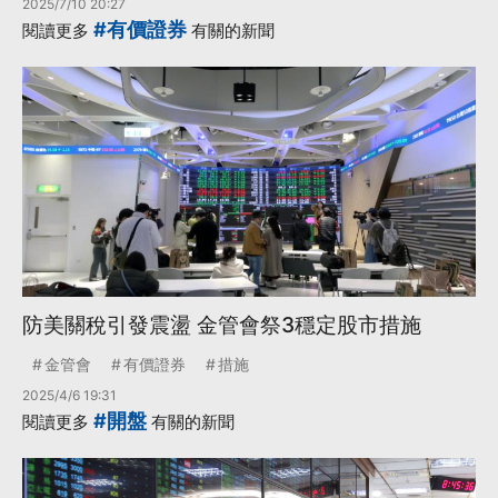
2025/7/10 20:27
#有價證券
閱讀更多
有關的新聞
防美關稅引發震盪 金管會祭3穩定股市措施
金管會
有價證券
措施
2025/4/6 19:31
#開盤
閱讀更多
有關的新聞