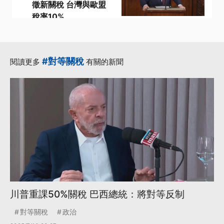
徵新關稅 台灣與歐盟
稅率10%
·
·
301條款
加拿大總理
·
·
·
強迫勞動
稅率
美方
更多...
#對等關稅
閱讀更多
有關的新聞
川普重課50%關稅 巴西總統：將對等反制
對等關稅
政治