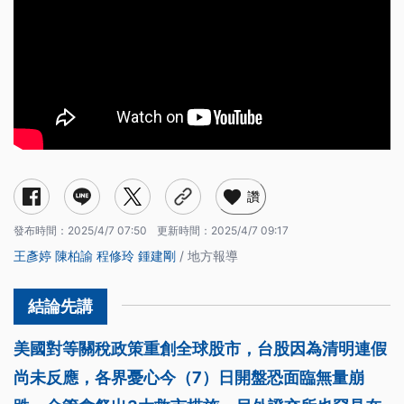
讚
發布時間：
2025/4/7 07:50
更新時間：
2025/4/7 09:17
王彥婷
陳柏諭
程修玲
鍾建剛
/ 地方報導
美國對等關稅政策重創全球股市，台股因為清明連假
尚未反應，各界憂心今（7）日開盤恐面臨無量崩