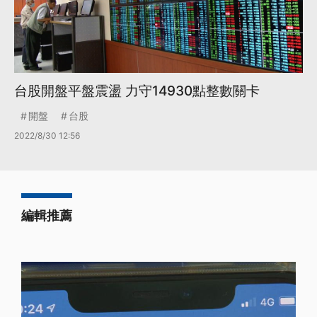
台股開盤平盤震盪 力守14930點整數關卡
開盤
台股
2022/8/30 12:56
編輯推薦