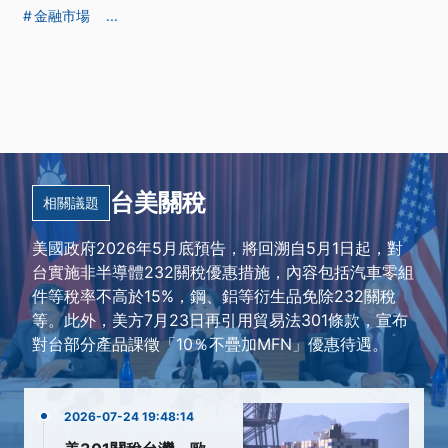
金融市場
...
台美關稅
相關議題
美國政府2026年5月底預告，將回溯自5月1日起，對
台實施非半導體232關稅優惠措施，內容包括汽車零組
件等稅率不高於15%，鋼、鋁等衍生品免除232關稅
等。此外，美方7月23日再引用貿易法301條款，宣布
對台部分產品課徵「10％不疊加MFN」優惠待遇。
2026-07-24 19:48:14