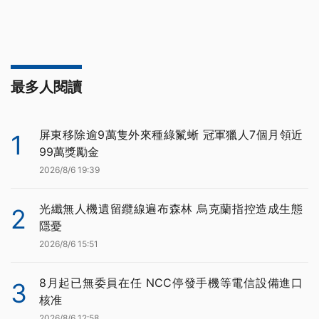
最多人閱讀
屏東移除逾9萬隻外來種綠鬣蜥 冠軍獵人7個月領近
1
99萬獎勵金
2026/8/6 19:39
光纖無人機遺留纜線遍布森林 烏克蘭指控造成生態
2
隱憂
2026/8/6 15:51
8月起已無委員在任 NCC停發手機等電信設備進口
3
核准
2026/8/6 12:58