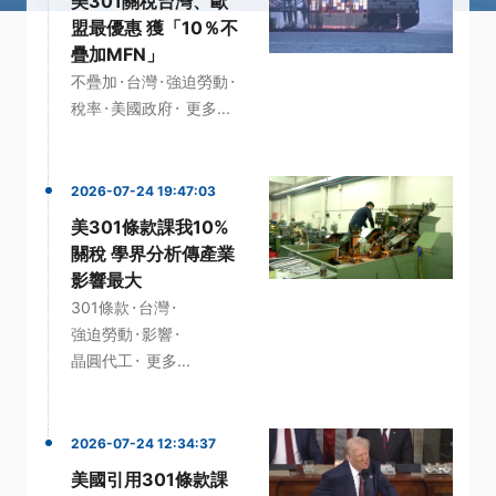
美301關稅台灣、歐
盟最優惠 獲「10％不
疊加MFN」
·
·
·
不疊加
台灣
強迫勞動
·
·
稅率
美國政府
更多...
2026-07-24 19:47:03
美301條款課我10%
關稅 學界分析傳產業
影響最大
·
·
301條款
台灣
·
·
強迫勞動
影響
·
晶圓代工
更多...
2026-07-24 12:34:37
美國引用301條款課