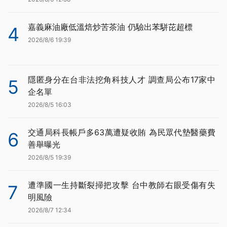
嘉義麻油廠低溫焙炒苦茶油 仍驗出苯駢芘超標
4
2026/8/6 19:39
隱匿身分在台非法挖角科技人才 調查局公布17家中
5
企名單
2026/8/5 16:03
交通局科長帳戶多63萬遭疑收賄 為民眾代墊醫藥費
6
善舉曝光
2026/8/5 19:39
遭準國一生持斷裂掃把攻擊 台中教師右眼受傷有失
7
明風險
2026/8/7 12:34